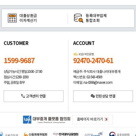
대출상환금
등록대부업체
이자계산기
통합조회
CUSTOMER
ACCOUNT
1599-9687
92470-2470-61
예금주: 주식회사 대출나라대부중개
상담가능시간: 평일
10:00 -17:00
팩스번호: 02-543-4569
점심시간: 12:30 - 13:30
이메일: na-0366@naver.com
주말, 공휴일 휴무
고객센터 연결
민원상담 연결
홈페이지 바로가기