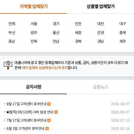
지역별 업체찾기
상품별 업체찾기
전체
서울
경기
인천
대전
대구
부산
광주
울산
세종
강원
충북
충남
전북
전남
경북
경남
제주
대출나라에 광고 중인 등록업체마다 기준과 상품, 금리, 상환기간이 모두 다르기 때
문에
여러 업체와 상담해보시는게 유리
합니다.
공지사항
금융뉴스
8월 17일 고객센터 휴무안내
2026. 08. 07
■(필독) 08/13(목) 서버 점검 안내
2026. 08. 07
7월 17일 고객센터 휴무안내
2026. 07. 13
6월 3일 고객센터 휴무안내
2026. 05. 26