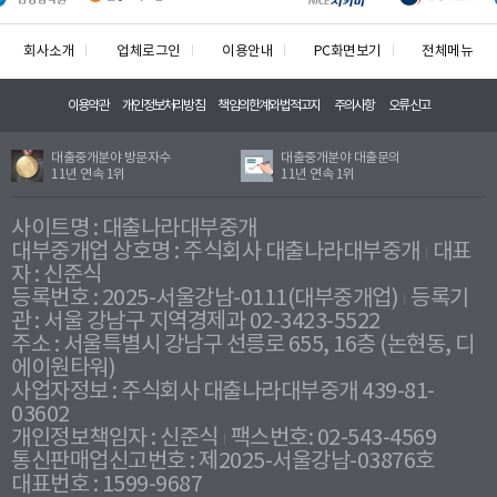
회사소개
업체로그인
이용안내
PC화면보기
전체메뉴
이용약관
개인정보처리방침
책임의한계와법적고지
주의사항
오류신고
대출중개분야 방문자수
대출중개분야 대출문의
11년 연속 1위
11년 연속 1위
사이트명 : 대출나라대부중개
대부중개업 상호명 : 주식회사 대출나라대부중개
대표
자 : 신준식
등록번호 : 2025-서울강남-0111(대부중개업)
등록기
관 : 서울 강남구 지역경제과 02-3423-5522
주소 : 서울특별시 강남구 선릉로 655, 16층 (논현동, 디
에이원타워)
사업자정보 : 주식회사 대출나라대부중개 439-81-
03602
개인정보책임자 : 신준식
팩스번호: 02-543-4569
통신판매업신고번호 : 제2025-서울강남-03876호
대표번호 : 1599-9687