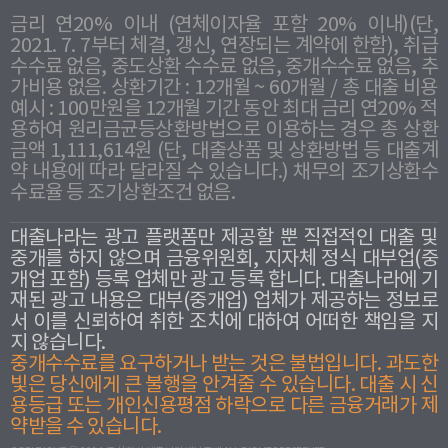
금리 연20% 이내 (연체이자율 포함 20% 이내)(단,
2021. 7. 7부터 체결, 갱신, 연장되는 계약에 한함), 취급
수수료 없음, 중도상환 수수료 없음, 중개수수료 없음, 추
가비용 없음. 상환기간 : 12개월 ~ 60개월 / 총 대출 비용
예시 : 100만원을 12개월 기간 동안 최대 금리 연20% 적
용하여 원리금균등상환방법으로 이용하는 경우 총 상환
금액 1,111,614원 (단, 대출상품 및 상환방법 등 대출계
약 내용에 따라 달라질 수 있습니다.) 채무의 조기상환수
수료율 등 조기상환조건 없음.
대출나라는 광고 플랫폼만 제공할 뿐 직접적인 대출 및
중개를 하지 않으며 금융위원회, 지자체 정식 대부업(중
개업 포함) 등록 업체만 광고 등록 합니다. 대출나라에 기
재된 광고 내용은 대부(중개업) 업체가 제공하는 정보로
서 이를 신뢰하여 취한 조치에 대하여 어떠한 책임을 지
지 않습니다.
중개수수료를 요구하거나 받는 것은 불법입니다. 과도한
빛은 당신에게 큰 불행을 안겨줄 수 있습니다. 대출 시 신
용등급 또는 개인신용평점 하락으로 다른 금융거래가 제
약받을 수 있습니다.