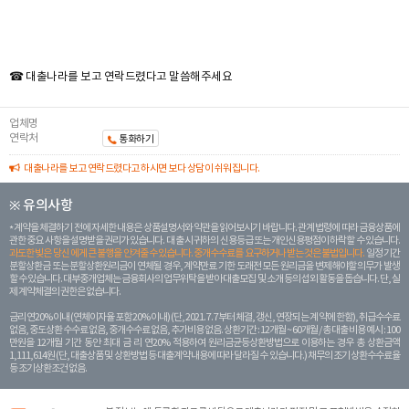
☎ 대출나라를 보고 연락드렸다고 말씀해주세요
업체명
연락처
통화하기
대출나라를 보고 연락드렸다고 하시면 보다 상담이 쉬워집니다.
※ 유의사항
계약을 체결하기 전에 자세한 내용은 상품설명서와 약관을 읽어보시기 바랍니다. 관계 법령에 따라 금융상품에
관한 중요 사항을 설명받을 권리가 있습니다. 대 출 시 귀하의 신용등급 또는 개인신용평점이 하락할 수 있습니다.
과도한 빚은 당신 에게 큰 불행을 안겨줄 수 있습니다. 중개수수료를 요구하거나 받는 것은 불법입니다.
일정 기간
분할상환금 또는 분할상환원리금이 연체될 경우, 계약만료 기한 도래전 모든 원리금을 변제해야할 의무가 발생
할 수 있습니다. 대부중개업체는 금융회사의 업무위탁을 받아 대출모집 및 소개 등의 섭외 활동을 돕습니다. 단, 실
제 계약체결의 권한은 없습니다.
금리 연20% 이내 (연체이자율 포함 20% 이내) (단, 2021. 7. 7부터 체결, 갱신, 연장되는 계 약에 한함), 취급수수료
없음, 중도상환 수수료 없음, 중개수수료 없음, 추가비용 없음. 상환기간 : 12개월 ~ 60개월 / 총 대출 비용 예시 : 100
만원을 12개월 기간 동안 최대 금 리 연20% 적용하여 원리금균등상환방법으로 이용하는 경우 총 상환금액
1,111,614원 (단, 대출상품 및 상환방법 등 대출계약 내용에 따라 달라질 수 있습니다.) 채무의 조기 상환수수료율
등 조기상환조건 없음.