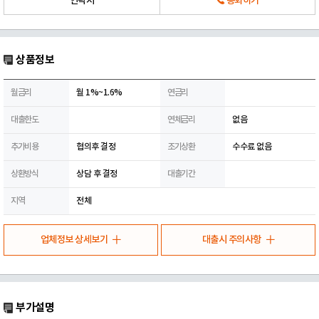
연락처
통화하기
상품정보
월금리
월 1%~1.6%
연금리
대출한도
연체금리
없음
추가비용
협의후 결정
조기상환
수수료 없음
상환방식
상담 후 결정
대출기간
지역
전체
업체정보 상세보기
대출시 주의사항
부가설명