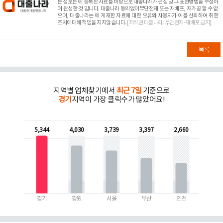
본 정보는
에 등록한 자료를 바탕으로 대출나라가 편집 및 그 표현방법을 수정하
여 완성한 것 입니다. 대출나라 동의없이무단전재 또는 재배포, 재가공 할 수 없
으며, 대출나라는
에 게재한 자료에 대한 오류와 사용자가 이를 신뢰하여 취한
조치에대해 책임을 지지않습니다.
[저작권 대출나라. 무단전재-재배포 금지]
목록
지역별 업체찾기에서
최근 7일
기준으로
경기
지역이 가장 클릭수가 많았어요!
5,344
4,030
3,739
3,397
2,660
경기
강원
서울
부산
인천