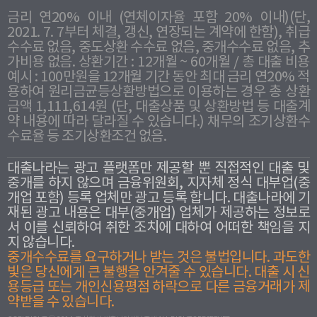
금리 연20% 이내 (연체이자율 포함 20% 이내)(단,
2021. 7. 7부터 체결, 갱신, 연장되는 계약에 한함), 취급
수수료 없음, 중도상환 수수료 없음, 중개수수료 없음, 추
가비용 없음. 상환기간 : 12개월 ~ 60개월 / 총 대출 비용
예시 : 100만원을 12개월 기간 동안 최대 금리 연20% 적
용하여 원리금균등상환방법으로 이용하는 경우 총 상환
금액 1,111,614원 (단, 대출상품 및 상환방법 등 대출계
약 내용에 따라 달라질 수 있습니다.) 채무의 조기상환수
수료율 등 조기상환조건 없음.
대출나라는 광고 플랫폼만 제공할 뿐 직접적인 대출 및
중개를 하지 않으며 금융위원회, 지자체 정식 대부업(중
개업 포함) 등록 업체만 광고 등록 합니다. 대출나라에 기
재된 광고 내용은 대부(중개업) 업체가 제공하는 정보로
서 이를 신뢰하여 취한 조치에 대하여 어떠한 책임을 지
지 않습니다.
중개수수료를 요구하거나 받는 것은 불법입니다. 과도한
빛은 당신에게 큰 불행을 안겨줄 수 있습니다. 대출 시 신
용등급 또는 개인신용평점 하락으로 다른 금융거래가 제
약받을 수 있습니다.