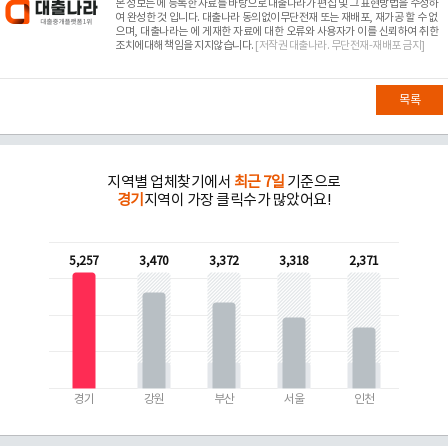
본 정보는
에 등록한 자료를 바탕으로 대출나라가 편집 및 그 표현방법을 수정하
여 완성한 것 입니다. 대출나라 동의없이무단전재 또는 재배포, 재가공 할 수 없
으며, 대출나라는
에 게재한 자료에 대한 오류와 사용자가 이를 신뢰하여 취한
조치에대해 책임을 지지않습니다.
[저작권 대출나라. 무단전재-재배포 금지]
목록
지역별 업체찾기에서
최근 7일
기준으로
경기
지역이 가장 클릭수가 많았어요!
5,257
3,470
3,372
3,318
2,371
경기
강원
부산
서울
인천