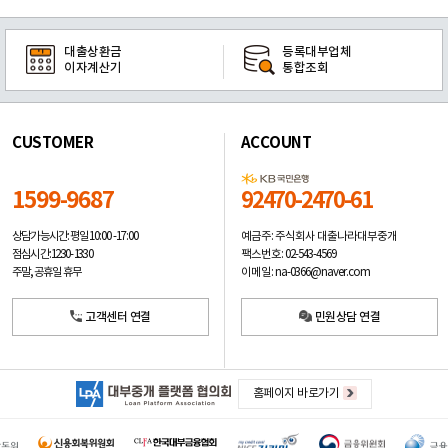
대출상환금
등록대부업체
이자계산기
통합조회
CUSTOMER
ACCOUNT
1599-9687
92470-2470-61
예금주: 주식회사 대출나라대부중개
상담가능시간: 평일
10:00 -17:00
팩스번호: 02-543-4569
점심시간: 12:30 - 13:30
이메일: na-0366@naver.com
주말, 공휴일 휴무
고객센터 연결
민원상담 연결
홈페이지 바로가기