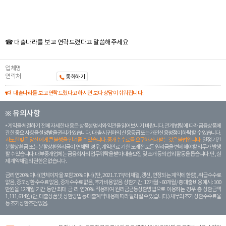
☎ 대출나라를 보고 연락드렸다고 말씀해주세요
업체명
연락처
통화하기
대출나라를 보고 연락드렸다고 하시면 보다 상담이 쉬워집니다.
※ 유의사항
계약을 체결하기 전에 자세한 내용은 상품설명서와 약관을 읽어보시기 바랍니다. 관계 법령에 따라 금융상품에
관한 중요 사항을 설명받을 권리가 있습니다. 대 출 시 귀하의 신용등급 또는 개인신용평점이 하락할 수 있습니다.
과도한 빚은 당신 에게 큰 불행을 안겨줄 수 있습니다. 중개수수료를 요구하거나 받는 것은 불법입니다.
일정 기간
분할상환금 또는 분할상환원리금이 연체될 경우, 계약만료 기한 도래전 모든 원리금을 변제해야할 의무가 발생
할 수 있습니다. 대부중개업체는 금융회사의 업무위탁을 받아 대출모집 및 소개 등의 섭외 활동을 돕습니다. 단, 실
제 계약체결의 권한은 없습니다.
금리 연20% 이내 (연체이자율 포함 20% 이내) (단, 2021. 7. 7부터 체결, 갱신, 연장되는 계 약에 한함), 취급수수료
없음, 중도상환 수수료 없음, 중개수수료 없음, 추가비용 없음. 상환기간 : 12개월 ~ 60개월 / 총 대출 비용 예시 : 100
만원을 12개월 기간 동안 최대 금 리 연20% 적용하여 원리금균등상환방법으로 이용하는 경우 총 상환금액
1,111,614원 (단, 대출상품 및 상환방법 등 대출계약 내용에 따라 달라질 수 있습니다.) 채무의 조기 상환수수료율
등 조기상환조건 없음.