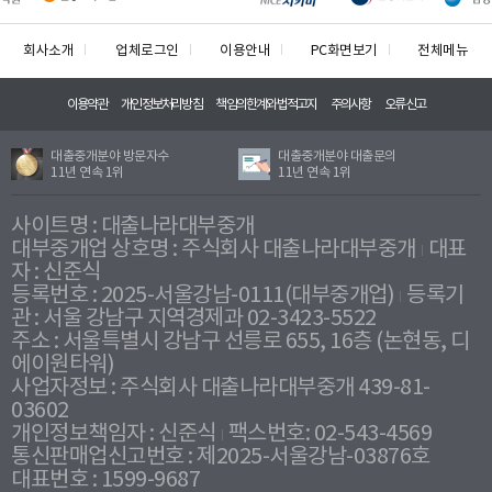
회사소개
업체로그인
이용안내
PC화면보기
전체메뉴
이용약관
개인정보처리방침
책임의한계와법적고지
주의사항
오류신고
대출중개분야 방문자수
대출중개분야 대출문의
11년 연속 1위
11년 연속 1위
사이트명 : 대출나라대부중개
대부중개업 상호명 : 주식회사 대출나라대부중개
대표
자 : 신준식
등록번호 : 2025-서울강남-0111(대부중개업)
등록기
관 : 서울 강남구 지역경제과 02-3423-5522
주소 : 서울특별시 강남구 선릉로 655, 16층 (논현동, 디
에이원타워)
사업자정보 : 주식회사 대출나라대부중개 439-81-
03602
개인정보책임자 : 신준식
팩스번호: 02-543-4569
통신판매업신고번호 : 제2025-서울강남-03876호
대표번호 : 1599-9687