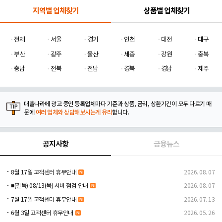
지역별 업체찾기
상품별 업체찾기
전체
서울
경기
인천
대전
대구
부산
광주
울산
세종
강원
충북
충남
전북
전남
경북
경남
제주
대출나라에 광고 중인 등록업체마다 기준과 상품, 금리, 상환기간이 모두 다르기 때
문에
여러 업체와 상담해보시는게 유리
합니다.
공지사항
금융뉴스
8월 17일 고객센터 휴무안내
2026. 08. 07
■(필독) 08/13(목) 서버 점검 안내
2026. 08. 07
7월 17일 고객센터 휴무안내
2026. 07. 13
6월 3일 고객센터 휴무안내
2026. 05. 26