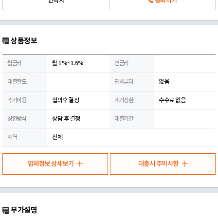
연락처
통화하기
상품정보
월금리
월 1%~1.6%
연금리
대출한도
연체금리
없음
추가비용
협의후 결정
조기상환
수수료 없음
상환방식
상담 후 결정
대출기간
지역
전체
업체정보 상세보기
대출시 주의사항
부가설명