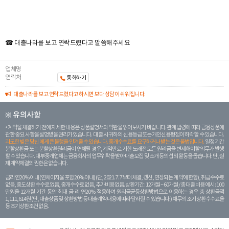
☎ 대출나라를 보고 연락드렸다고 말씀해주세요
업체명
연락처
통화하기
대출나라를 보고 연락드렸다고 하시면 보다 상담이 쉬워집니다.
※ 유의사항
계약을 체결하기 전에 자세한 내용은 상품설명서와 약관을 읽어보시기 바랍니다. 관계 법령에 따라 금융상품에
관한 중요 사항을 설명받을 권리가 있습니다. 대 출 시 귀하의 신용등급 또는 개인신용평점이 하락할 수 있습니다.
과도한 빚은 당신 에게 큰 불행을 안겨줄 수 있습니다. 중개수수료를 요구하거나 받는 것은 불법입니다.
일정 기간
분할상환금 또는 분할상환원리금이 연체될 경우, 계약만료 기한 도래전 모든 원리금을 변제해야할 의무가 발생
할 수 있습니다. 대부중개업체는 금융회사의 업무위탁을 받아 대출모집 및 소개 등의 섭외 활동을 돕습니다. 단, 실
제 계약체결의 권한은 없습니다.
금리 연20% 이내 (연체이자율 포함 20% 이내) (단, 2021. 7. 7부터 체결, 갱신, 연장되는 계 약에 한함), 취급수수료
없음, 중도상환 수수료 없음, 중개수수료 없음, 추가비용 없음. 상환기간 : 12개월 ~ 60개월 / 총 대출 비용 예시 : 100
만원을 12개월 기간 동안 최대 금 리 연20% 적용하여 원리금균등상환방법으로 이용하는 경우 총 상환금액
1,111,614원 (단, 대출상품 및 상환방법 등 대출계약 내용에 따라 달라질 수 있습니다.) 채무의 조기 상환수수료율
등 조기상환조건 없음.