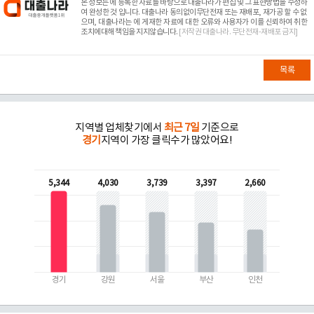
본 정보는
에 등록한 자료를 바탕으로 대출나라가 편집 및 그 표현방법을 수정하
여 완성한 것 입니다. 대출나라 동의없이무단전재 또는 재배포, 재가공 할 수 없
으며, 대출나라는
에 게재한 자료에 대한 오류와 사용자가 이를 신뢰하여 취한
조치에대해 책임을 지지않습니다.
[저작권 대출나라. 무단전재-재배포 금지]
목록
지역별 업체찾기에서
최근 7일
기준으로
경기
지역이 가장 클릭수가 많았어요!
5,344
4,030
3,739
3,397
2,660
경기
강원
서울
부산
인천