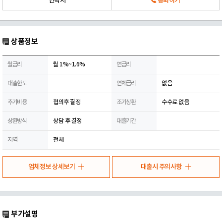
연락처
통화하기
상품정보
월금리
월 1%~1.6%
연금리
대출한도
연체금리
없음
추가비용
협의후 결정
조기상환
수수료 없음
상환방식
상담 후 결정
대출기간
지역
전체
업체정보 상세보기
대출시 주의사항
부가설명