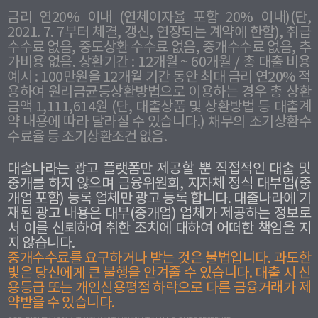
금리 연20% 이내 (연체이자율 포함 20% 이내)(단,
2021. 7. 7부터 체결, 갱신, 연장되는 계약에 한함), 취급
수수료 없음, 중도상환 수수료 없음, 중개수수료 없음, 추
가비용 없음. 상환기간 : 12개월 ~ 60개월 / 총 대출 비용
예시 : 100만원을 12개월 기간 동안 최대 금리 연20% 적
용하여 원리금균등상환방법으로 이용하는 경우 총 상환
금액 1,111,614원 (단, 대출상품 및 상환방법 등 대출계
약 내용에 따라 달라질 수 있습니다.) 채무의 조기상환수
수료율 등 조기상환조건 없음.
대출나라는 광고 플랫폼만 제공할 뿐 직접적인 대출 및
중개를 하지 않으며 금융위원회, 지자체 정식 대부업(중
개업 포함) 등록 업체만 광고 등록 합니다. 대출나라에 기
재된 광고 내용은 대부(중개업) 업체가 제공하는 정보로
서 이를 신뢰하여 취한 조치에 대하여 어떠한 책임을 지
지 않습니다.
중개수수료를 요구하거나 받는 것은 불법입니다. 과도한
빛은 당신에게 큰 불행을 안겨줄 수 있습니다. 대출 시 신
용등급 또는 개인신용평점 하락으로 다른 금융거래가 제
약받을 수 있습니다.