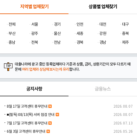
지역별 업체찾기
상품별 업체찾기
전체
서울
경기
인천
대전
대구
부산
광주
울산
세종
강원
충북
충남
전북
전남
경북
경남
제주
대출나라에 광고 중인 등록업체마다 기준과 상품, 금리, 상환기간이 모두 다르기 때
문에
여러 업체와 상담해보시는게 유리
합니다.
공지사항
금융뉴스
8월 17일 고객센터 휴무안내
2026. 08. 07
■(필독) 08/13(목) 서버 점검 안내
2026. 08. 07
7월 17일 고객센터 휴무안내
2026. 07. 13
6월 3일 고객센터 휴무안내
2026. 05. 26