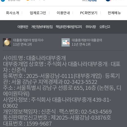
회사소개
업체로그인
이용안내
PC화면보기
전체메뉴
이용약관
개인정보처리방침
책임의한계와법적고지
주의사항
오류신고
대출중개분야 방문자수
대출중개분야 대출문의
11년 연속 1위
11년 연속 1위
사이트명 : 대출나라대부중개
대부중개업 상호명 : 주식회사 대출나라대부중개
대표
자 : 신준식
등록번호 : 2025-서울강남-0111(대부중개업)
등록기
관 : 서울 강남구 지역경제과 02-3423-5522
주소 : 서울특별시 강남구 선릉로 655, 16층 (논현동, 디
에이원타워)
사업자정보 : 주식회사 대출나라대부중개 439-81-
03602
개인정보책임자 : 신준식
팩스번호: 02-543-4569
통신판매업신고번호 : 제2025-서울강남-03876호
대표번호 : 1599-9687