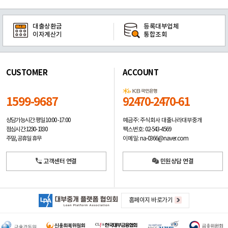
대출상환금
등록대부업체
이자계산기
통합조회
CUSTOMER
ACCOUNT
1599-9687
92470-2470-61
예금주: 주식회사 대출나라대부중개
상담가능시간: 평일
10:00 -17:00
팩스번호: 02-543-4569
점심시간: 12:30 - 13:30
이메일: na-0366@naver.com
주말, 공휴일 휴무
고객센터 연결
민원상담 연결
홈페이지 바로가기