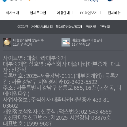
회사소개
업체로그인
이용안내
PC화면보기
전체메뉴
이용약관
개인정보처리방침
책임의한계와법적고지
주의사항
오류신고
대출중개분야 방문자수
대출중개분야 대출문의
11년 연속 1위
11년 연속 1위
사이트명 : 대출나라대부중개
대부중개업 상호명 : 주식회사 대출나라대부중개
대표
자 : 신준식
등록번호 : 2025-서울강남-0111(대부중개업)
등록기
관 : 서울 강남구 지역경제과 02-3423-5522
주소 : 서울특별시 강남구 선릉로 655, 16층 (논현동, 디
에이원타워)
사업자정보 : 주식회사 대출나라대부중개 439-81-
03602
개인정보책임자 : 신준식
팩스번호: 02-543-4569
통신판매업신고번호 : 제2025-서울강남-03876호
대표번호 : 1599-9687