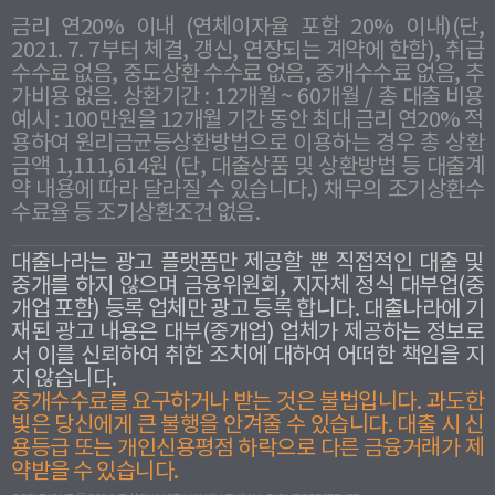
금리 연20% 이내 (연체이자율 포함 20% 이내)(단,
2021. 7. 7부터 체결, 갱신, 연장되는 계약에 한함), 취급
수수료 없음, 중도상환 수수료 없음, 중개수수료 없음, 추
가비용 없음. 상환기간 : 12개월 ~ 60개월 / 총 대출 비용
예시 : 100만원을 12개월 기간 동안 최대 금리 연20% 적
용하여 원리금균등상환방법으로 이용하는 경우 총 상환
금액 1,111,614원 (단, 대출상품 및 상환방법 등 대출계
약 내용에 따라 달라질 수 있습니다.) 채무의 조기상환수
수료율 등 조기상환조건 없음.
대출나라는 광고 플랫폼만 제공할 뿐 직접적인 대출 및
중개를 하지 않으며 금융위원회, 지자체 정식 대부업(중
개업 포함) 등록 업체만 광고 등록 합니다. 대출나라에 기
재된 광고 내용은 대부(중개업) 업체가 제공하는 정보로
서 이를 신뢰하여 취한 조치에 대하여 어떠한 책임을 지
지 않습니다.
중개수수료를 요구하거나 받는 것은 불법입니다. 과도한
빛은 당신에게 큰 불행을 안겨줄 수 있습니다. 대출 시 신
용등급 또는 개인신용평점 하락으로 다른 금융거래가 제
약받을 수 있습니다.