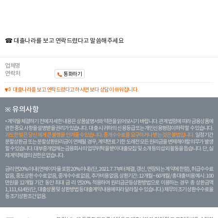
☎ 대출나라를 보고 연락드렸다고 말씀해주세요
업체명
연락처
통화하기
대출나라를 보고 연락드렸다고 하시면 보다 상담이 쉬워집니다.
※ 유의사항
계약을 체결하기 전에 자세한 내용은 상품설명서와 약관을 읽어보시기 바랍니다. 관계 법령에 따라 금융상품에
관한 중요 사항을 설명받을 권리가 있습니다. 대 출 시 귀하의 신용등급 또는 개인신용평점이 하락할 수 있습니다.
과도한 빚은 당신 에게 큰 불행을 안겨줄 수 있습니다. 중개수수료를 요구하거나 받는 것은 불법입니다.
일정 기간
분할상환금 또는 분할상환원리금이 연체될 경우, 계약만료 기한 도래전 모든 원리금을 변제해야할 의무가 발생
할 수 있습니다. 대부중개업체는 금융회사의 업무위탁을 받아 대출모집 및 소개 등의 섭외 활동을 돕습니다. 단, 실
제 계약체결의 권한은 없습니다.
금리 연20% 이내 (연체이자율 포함 20% 이내) (단, 2021. 7. 7부터 체결, 갱신, 연장되는 계 약에 한함), 취급수수료
없음, 중도상환 수수료 없음, 중개수수료 없음, 추가비용 없음. 상환기간 : 12개월 ~ 60개월 / 총 대출 비용 예시 : 100
만원을 12개월 기간 동안 최대 금 리 연20% 적용하여 원리금균등상환방법으로 이용하는 경우 총 상환금액
1,111,614원 (단, 대출상품 및 상환방법 등 대출계약 내용에 따라 달라질 수 있습니다.) 채무의 조기 상환수수료율
등 조기상환조건 없음.