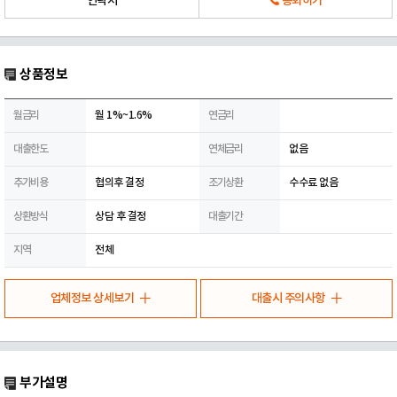
연락처
통화하기
상품정보
월금리
월 1%~1.6%
연금리
대출한도
연체금리
없음
추가비용
협의후 결정
조기상환
수수료 없음
상환방식
상담 후 결정
대출기간
지역
전체
업체정보 상세보기
대출시 주의사항
부가설명