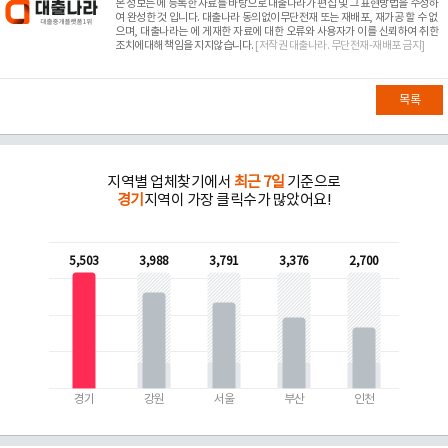
본 정보는
에 등록한 자료를 바탕으로 대출나라가 편집 및 그 표현방법을 수정하
여 완성한 것 입니다. 대출나라 동의없이무단전재 또는 재배포, 재가공 할 수 없
으며, 대출나라는
에 게재한 자료에 대한 오류와 사용자가 이를 신뢰하여 취한
조치에대해 책임을 지지않습니다.
[저작권 대출나라. 무단전재-재배포 금지]
목록
지역별 업체찾기에서
최근 7일
기준으로
경기
지역이 가장 클릭수가 많았어요!
5,503
3,988
3,791
3,376
2,700
경기
강원
서울
부산
인천