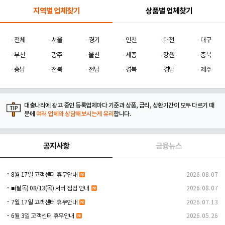
지역별 업체찾기
상품별 업체찾기
전체
서울
경기
인천
대전
대구
부산
광주
울산
세종
강원
충북
충남
전북
전남
경북
경남
제주
대출나라에 광고 중인 등록업체마다 기준과 상품, 금리, 상환기간이 모두 다르기 때
문에
여러 업체와 상담해보시는게 유리
합니다.
공지사항
금융뉴스
8월 17일 고객센터 휴무안내
2026. 08. 07
■(필독) 08/13(목) 서버 점검 안내
2026. 08. 07
7월 17일 고객센터 휴무안내
2026. 07. 13
6월 3일 고객센터 휴무안내
2026. 05. 26