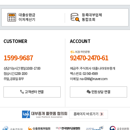
대출상환금
등록대부업체
이자계산기
통합조회
CUSTOMER
ACCOUNT
1599-9687
92470-2470-61
예금주: 주식회사 대출나라대부중개
상담가능시간: 평일
10:00 -17:00
팩스번호: 02-543-4569
점심시간: 12:30 - 13:30
이메일: na-0366@naver.com
주말, 공휴일 휴무
고객센터 연결
민원상담 연결
홈페이지 바로가기