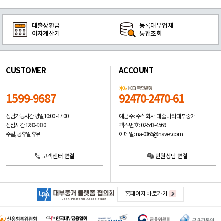
대출상환금
등록대부업체
이자계산기
통합조회
CUSTOMER
ACCOUNT
1599-9687
92470-2470-61
예금주: 주식회사 대출나라대부중개
상담가능시간: 평일
10:00 -17:00
팩스번호: 02-543-4569
점심시간: 12:30 - 13:30
이메일: na-0366@naver.com
주말, 공휴일 휴무
고객센터 연결
민원상담 연결
홈페이지 바로가기