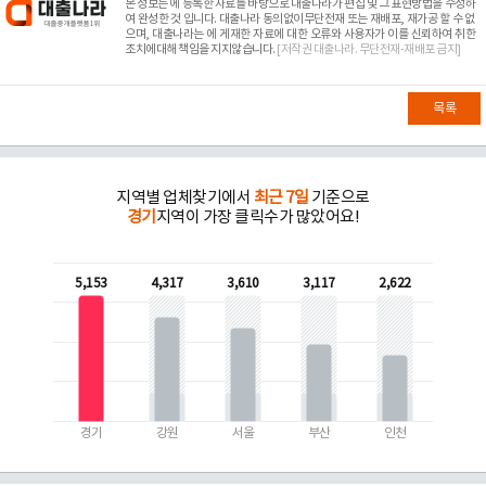
본 정보는
에 등록한 자료를 바탕으로 대출나라가 편집 및 그 표현방법을 수정하
여 완성한 것 입니다. 대출나라 동의없이무단전재 또는 재배포, 재가공 할 수 없
으며, 대출나라는
에 게재한 자료에 대한 오류와 사용자가 이를 신뢰하여 취한
조치에대해 책임을 지지않습니다.
[저작권 대출나라. 무단전재-재배포 금지]
목록
지역별 업체찾기에서
최근 7일
기준으로
경기
지역이 가장 클릭수가 많았어요!
5,153
4,317
3,610
3,117
2,622
경기
강원
서울
부산
인천