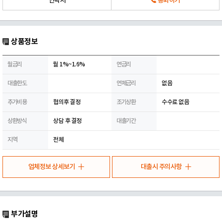
연락처
통화하기
상품정보
월금리
월 1%~1.6%
연금리
대출한도
연체금리
없음
추가비용
협의후 결정
조기상환
수수료 없음
상환방식
상담 후 결정
대출기간
지역
전체
업체정보 상세보기
대출시 주의사항
부가설명