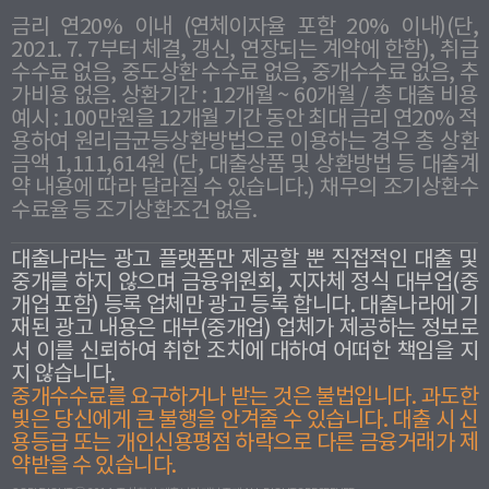
금리 연20% 이내 (연체이자율 포함 20% 이내)(단,
2021. 7. 7부터 체결, 갱신, 연장되는 계약에 한함), 취급
수수료 없음, 중도상환 수수료 없음, 중개수수료 없음, 추
가비용 없음. 상환기간 : 12개월 ~ 60개월 / 총 대출 비용
예시 : 100만원을 12개월 기간 동안 최대 금리 연20% 적
용하여 원리금균등상환방법으로 이용하는 경우 총 상환
금액 1,111,614원 (단, 대출상품 및 상환방법 등 대출계
약 내용에 따라 달라질 수 있습니다.) 채무의 조기상환수
수료율 등 조기상환조건 없음.
대출나라는 광고 플랫폼만 제공할 뿐 직접적인 대출 및
중개를 하지 않으며 금융위원회, 지자체 정식 대부업(중
개업 포함) 등록 업체만 광고 등록 합니다. 대출나라에 기
재된 광고 내용은 대부(중개업) 업체가 제공하는 정보로
서 이를 신뢰하여 취한 조치에 대하여 어떠한 책임을 지
지 않습니다.
중개수수료를 요구하거나 받는 것은 불법입니다. 과도한
빛은 당신에게 큰 불행을 안겨줄 수 있습니다. 대출 시 신
용등급 또는 개인신용평점 하락으로 다른 금융거래가 제
약받을 수 있습니다.