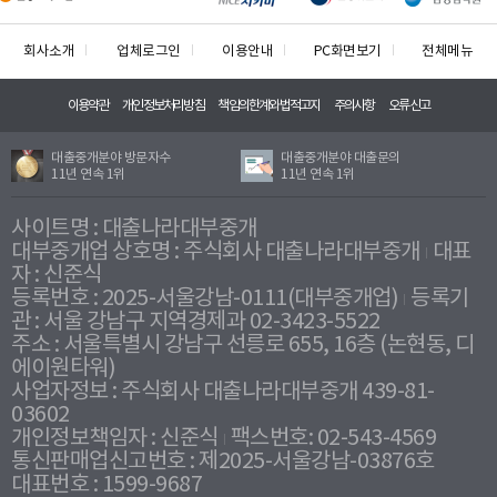
회사소개
업체로그인
이용안내
PC화면보기
전체메뉴
이용약관
개인정보처리방침
책임의한계와법적고지
주의사항
오류신고
대출중개분야 방문자수
대출중개분야 대출문의
11년 연속 1위
11년 연속 1위
사이트명 : 대출나라대부중개
대부중개업 상호명 : 주식회사 대출나라대부중개
대표
자 : 신준식
등록번호 : 2025-서울강남-0111(대부중개업)
등록기
관 : 서울 강남구 지역경제과 02-3423-5522
주소 : 서울특별시 강남구 선릉로 655, 16층 (논현동, 디
에이원타워)
사업자정보 : 주식회사 대출나라대부중개 439-81-
03602
개인정보책임자 : 신준식
팩스번호: 02-543-4569
통신판매업신고번호 : 제2025-서울강남-03876호
대표번호 : 1599-9687