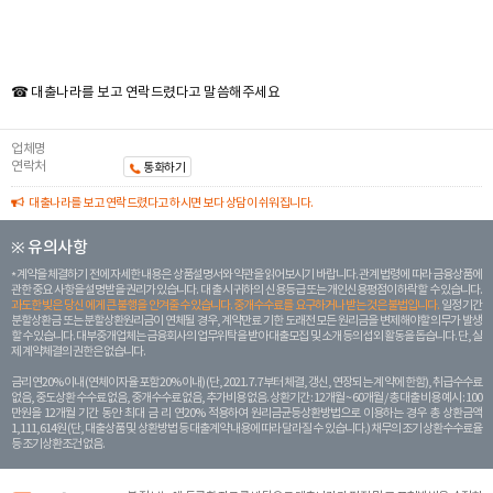
☎ 대출나라를 보고 연락드렸다고 말씀해주세요
업체명
연락처
통화하기
대출나라를 보고 연락드렸다고 하시면 보다 상담이 쉬워집니다.
※ 유의사항
계약을 체결하기 전에 자세한 내용은 상품설명서와 약관을 읽어보시기 바랍니다. 관계 법령에 따라 금융상품에
관한 중요 사항을 설명받을 권리가 있습니다. 대 출 시 귀하의 신용등급 또는 개인신용평점이 하락할 수 있습니다.
과도한 빚은 당신 에게 큰 불행을 안겨줄 수 있습니다. 중개수수료를 요구하거나 받는 것은 불법입니다.
일정 기간
분할상환금 또는 분할상환원리금이 연체될 경우, 계약만료 기한 도래전 모든 원리금을 변제해야할 의무가 발생
할 수 있습니다. 대부중개업체는 금융회사의 업무위탁을 받아 대출모집 및 소개 등의 섭외 활동을 돕습니다. 단, 실
제 계약체결의 권한은 없습니다.
금리 연20% 이내 (연체이자율 포함 20% 이내) (단, 2021. 7. 7부터 체결, 갱신, 연장되는 계 약에 한함), 취급수수료
없음, 중도상환 수수료 없음, 중개수수료 없음, 추가비용 없음. 상환기간 : 12개월 ~ 60개월 / 총 대출 비용 예시 : 100
만원을 12개월 기간 동안 최대 금 리 연20% 적용하여 원리금균등상환방법으로 이용하는 경우 총 상환금액
1,111,614원 (단, 대출상품 및 상환방법 등 대출계약 내용에 따라 달라질 수 있습니다.) 채무의 조기 상환수수료율
등 조기상환조건 없음.