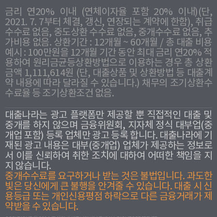
금리 연20% 이내 (연체이자율 포함 20% 이내)(단,
2021. 7. 7부터 체결, 갱신, 연장되는 계약에 한함), 취급
수수료 없음, 중도상환 수수료 없음, 중개수수료 없음, 추
가비용 없음. 상환기간 : 12개월 ~ 60개월 / 총 대출 비용
예시 : 100만원을 12개월 기간 동안 최대 금리 연20% 적
용하여 원리금균등상환방법으로 이용하는 경우 총 상환
금액 1,111,614원 (단, 대출상품 및 상환방법 등 대출계
약 내용에 따라 달라질 수 있습니다.) 채무의 조기상환수
수료율 등 조기상환조건 없음.
대출나라는 광고 플랫폼만 제공할 뿐 직접적인 대출 및
중개를 하지 않으며 금융위원회, 지자체 정식 대부업(중
개업 포함) 등록 업체만 광고 등록 합니다. 대출나라에 기
재된 광고 내용은 대부(중개업) 업체가 제공하는 정보로
서 이를 신뢰하여 취한 조치에 대하여 어떠한 책임을 지
지 않습니다.
중개수수료를 요구하거나 받는 것은 불법입니다. 과도한
빛은 당신에게 큰 불행을 안겨줄 수 있습니다. 대출 시 신
용등급 또는 개인신용평점 하락으로 다른 금융거래가 제
약받을 수 있습니다.