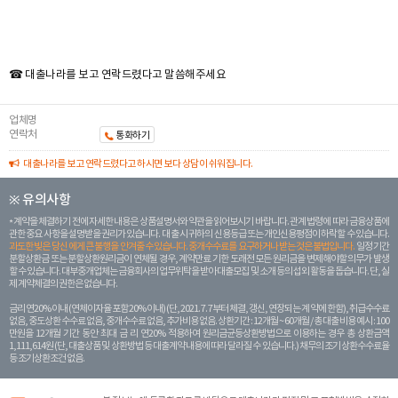
☎ 대출나라를 보고 연락드렸다고 말씀해주세요
업체명
연락처
통화하기
대출나라를 보고 연락드렸다고 하시면 보다 상담이 쉬워집니다.
※ 유의사항
계약을 체결하기 전에 자세한 내용은 상품설명서와 약관을 읽어보시기 바랍니다. 관계 법령에 따라 금융상품에
관한 중요 사항을 설명받을 권리가 있습니다. 대 출 시 귀하의 신용등급 또는 개인신용평점이 하락할 수 있습니다.
과도한 빚은 당신 에게 큰 불행을 안겨줄 수 있습니다. 중개수수료를 요구하거나 받는 것은 불법입니다.
일정 기간
분할상환금 또는 분할상환원리금이 연체될 경우, 계약만료 기한 도래전 모든 원리금을 변제해야할 의무가 발생
할 수 있습니다. 대부중개업체는 금융회사의 업무위탁을 받아 대출모집 및 소개 등의 섭외 활동을 돕습니다. 단, 실
제 계약체결의 권한은 없습니다.
금리 연20% 이내 (연체이자율 포함 20% 이내) (단, 2021. 7. 7부터 체결, 갱신, 연장되는 계 약에 한함), 취급수수료
없음, 중도상환 수수료 없음, 중개수수료 없음, 추가비용 없음. 상환기간 : 12개월 ~ 60개월 / 총 대출 비용 예시 : 100
만원을 12개월 기간 동안 최대 금 리 연20% 적용하여 원리금균등상환방법으로 이용하는 경우 총 상환금액
1,111,614원 (단, 대출상품 및 상환방법 등 대출계약 내용에 따라 달라질 수 있습니다.) 채무의 조기 상환수수료율
등 조기상환조건 없음.