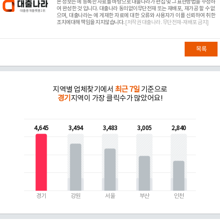
본 정보는
에 등록한 자료를 바탕으로 대출나라가 편집 및 그 표현방법을 수정하
여 완성한 것 입니다. 대출나라 동의없이무단전재 또는 재배포, 재가공 할 수 없
으며, 대출나라는
에 게재한 자료에 대한 오류와 사용자가 이를 신뢰하여 취한
조치에대해 책임을 지지않습니다.
[저작권 대출나라. 무단전재-재배포 금지]
목록
지역별 업체찾기에서
최근 7일
기준으로
경기
지역이 가장 클릭수가 많았어요!
4,645
3,494
3,483
3,005
2,840
경기
강원
서울
부산
인천