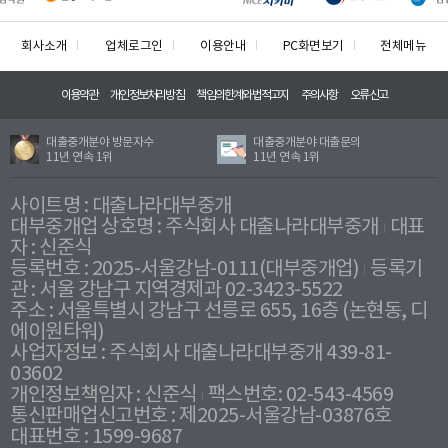
회사소개
업체로그인
이용안내
PC화면보기
전체메뉴
이용약관
개인정보처리방침
책임의한계와법적고지
주의사항
오류신고
대출중개분야 방문자수
대출중개분야 대출문의
11년 연속 1위
11년 연속 1위
사이트명 : 대출나라대부중개
대부중개업 상호명 : 주식회사 대출나라대부중개
대표
자 : 신준식
등록번호 : 2025-서울강남-0111(대부중개업)
등록기
관 : 서울 강남구 지역경제과 02-3423-5522
주소 : 서울특별시 강남구 선릉로 655, 16층 (논현동, 디
에이원타워)
사업자정보 : 주식회사 대출나라대부중개 439-81-
03602
개인정보책임자 : 신준식
팩스번호: 02-543-4569
통신판매업신고번호 : 제2025-서울강남-03876호
대표번호 : 1599-9687