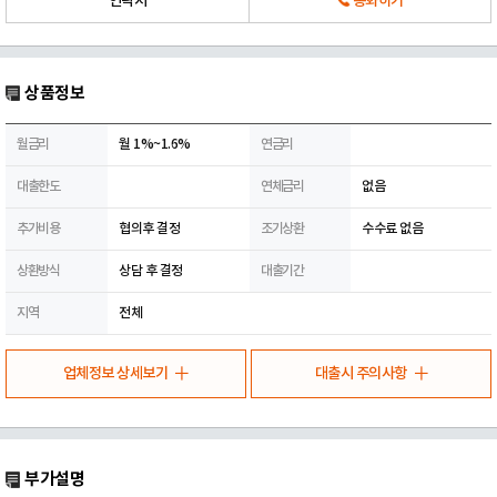
연락처
통화하기
상품정보
월금리
월 1%~1.6%
연금리
대출한도
연체금리
없음
추가비용
협의후 결정
조기상환
수수료 없음
상환방식
상담 후 결정
대출기간
지역
전체
업체정보 상세보기
대출시 주의사항
부가설명