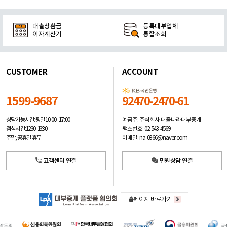
대출상환금
등록대부업체
이자계산기
통합조회
CUSTOMER
ACCOUNT
1599-9687
92470-2470-61
예금주: 주식회사 대출나라대부중개
상담가능시간: 평일
10:00 -17:00
팩스번호: 02-543-4569
점심시간: 12:30 - 13:30
이메일: na-0366@naver.com
주말, 공휴일 휴무
고객센터 연결
민원상담 연결
홈페이지 바로가기