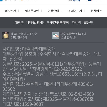
회사소개
업체로그인
이용안내
PC화면보기
전체메뉴
이용약관
개인정보처리방침
책임의한계와법적고지
주의사항
오류신고
대출중개분야 방문자수
대출중개분야 대출문의
11년 연속 1위
11년 연속 1위
사이트명 : 대출나라대부중개
대부중개업 상호명 : 주식회사 대출나라대부중개
대표
자 : 신준식
등록번호 : 2025-서울강남-0111(대부중개업)
등록기
관 : 서울 강남구 지역경제과 02-3423-5522
주소 : 서울특별시 강남구 선릉로 655, 16층 (논현동, 디
에이원타워)
사업자정보 : 주식회사 대출나라대부중개 439-81-
03602
개인정보책임자 : 신준식
팩스번호: 02-543-4569
통신판매업신고번호 : 제2025-서울강남-03876호
대표번호 : 1599-9687