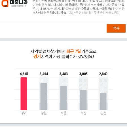
본 정보는
에 등록한 자료를 바탕으로 대출나라가 편집 및 그 표현방법을 수정하
여 완성한 것 입니다. 대출나라 동의없이무단전재 또는 재배포, 재가공 할 수 없
으며, 대출나라는
에 게재한 자료에 대한 오류와 사용자가 이를 신뢰하여 취한
조치에대해 책임을 지지않습니다.
[저작권 대출나라. 무단전재-재배포 금지]
목록
지역별 업체찾기에서
최근 7일
기준으로
경기
지역이 가장 클릭수가 많았어요!
4,645
3,494
3,483
3,005
2,840
경기
강원
서울
부산
인천