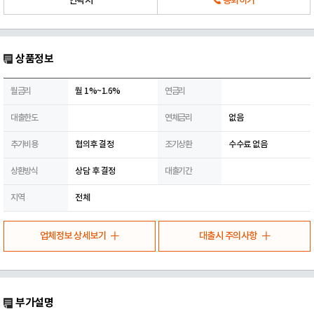
연락처
통화하기
상품정보
월금리
월 1%~1.6%
연금리
대출한도
연체금리
없음
추가비용
협의후 결정
조기상환
수수료 없음
상환방식
상담 후 결정
대출기간
지역
전체
업체정보 상세보기
대출시 주의사항
부가설명