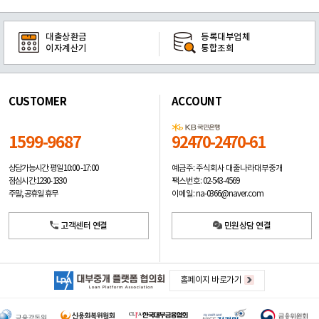
대출상환금
등록대부업체
이자계산기
통합조회
CUSTOMER
ACCOUNT
1599-9687
92470-2470-61
예금주: 주식회사 대출나라대부중개
상담가능시간: 평일
10:00 -17:00
팩스번호: 02-543-4569
점심시간: 12:30 - 13:30
이메일: na-0366@naver.com
주말, 공휴일 휴무
고객센터 연결
민원상담 연결
홈페이지 바로가기