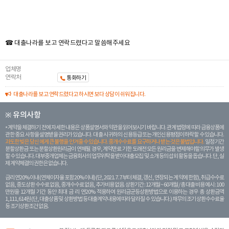
☎ 대출나라를 보고 연락드렸다고 말씀해주세요
업체명
연락처
통화하기
대출나라를 보고 연락드렸다고 하시면 보다 상담이 쉬워집니다.
※ 유의사항
계약을 체결하기 전에 자세한 내용은 상품설명서와 약관을 읽어보시기 바랍니다. 관계 법령에 따라 금융상품에
관한 중요 사항을 설명받을 권리가 있습니다. 대 출 시 귀하의 신용등급 또는 개인신용평점이 하락할 수 있습니다.
과도한 빚은 당신 에게 큰 불행을 안겨줄 수 있습니다. 중개수수료를 요구하거나 받는 것은 불법입니다.
일정 기간
분할상환금 또는 분할상환원리금이 연체될 경우, 계약만료 기한 도래전 모든 원리금을 변제해야할 의무가 발생
할 수 있습니다. 대부중개업체는 금융회사의 업무위탁을 받아 대출모집 및 소개 등의 섭외 활동을 돕습니다. 단, 실
제 계약체결의 권한은 없습니다.
금리 연20% 이내 (연체이자율 포함 20% 이내) (단, 2021. 7. 7부터 체결, 갱신, 연장되는 계 약에 한함), 취급수수료
없음, 중도상환 수수료 없음, 중개수수료 없음, 추가비용 없음. 상환기간 : 12개월 ~ 60개월 / 총 대출 비용 예시 : 100
만원을 12개월 기간 동안 최대 금 리 연20% 적용하여 원리금균등상환방법으로 이용하는 경우 총 상환금액
1,111,614원 (단, 대출상품 및 상환방법 등 대출계약 내용에 따라 달라질 수 있습니다.) 채무의 조기 상환수수료율
등 조기상환조건 없음.