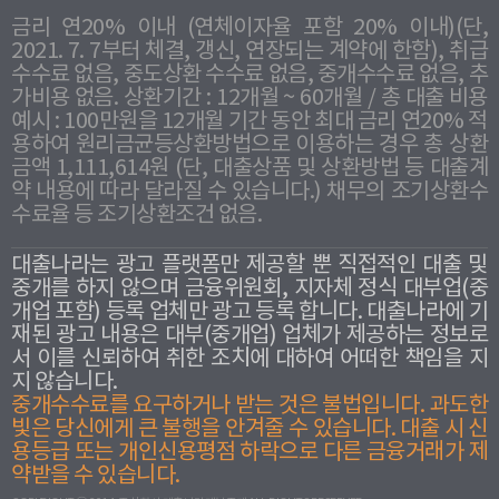
금리 연20% 이내 (연체이자율 포함 20% 이내)(단,
2021. 7. 7부터 체결, 갱신, 연장되는 계약에 한함), 취급
수수료 없음, 중도상환 수수료 없음, 중개수수료 없음, 추
가비용 없음. 상환기간 : 12개월 ~ 60개월 / 총 대출 비용
예시 : 100만원을 12개월 기간 동안 최대 금리 연20% 적
용하여 원리금균등상환방법으로 이용하는 경우 총 상환
금액 1,111,614원 (단, 대출상품 및 상환방법 등 대출계
약 내용에 따라 달라질 수 있습니다.) 채무의 조기상환수
수료율 등 조기상환조건 없음.
대출나라는 광고 플랫폼만 제공할 뿐 직접적인 대출 및
중개를 하지 않으며 금융위원회, 지자체 정식 대부업(중
개업 포함) 등록 업체만 광고 등록 합니다. 대출나라에 기
재된 광고 내용은 대부(중개업) 업체가 제공하는 정보로
서 이를 신뢰하여 취한 조치에 대하여 어떠한 책임을 지
지 않습니다.
중개수수료를 요구하거나 받는 것은 불법입니다. 과도한
빛은 당신에게 큰 불행을 안겨줄 수 있습니다. 대출 시 신
용등급 또는 개인신용평점 하락으로 다른 금융거래가 제
약받을 수 있습니다.