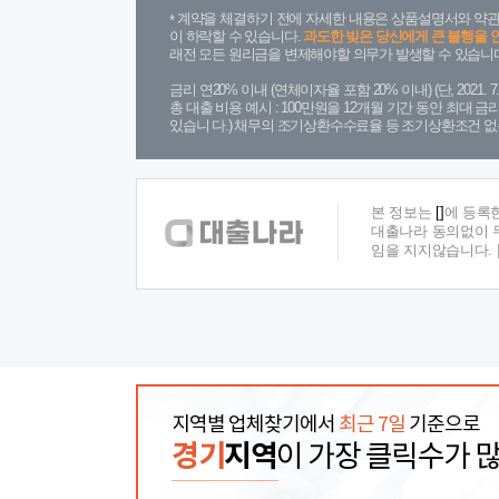
계약을 체결하기 전에 자세한 내용은 상품설명서와 약관
이 하락할 수 있습니다.
과도한 빚은 당신에게 큰 불행을 
래전 모든 원리금을 변제해야할 의무가 발생할 수 있습니다
금리 연20% 이내 (연체이자율 포함 20% 이내) (단, 2021
총 대출 비용 예시 : 100만원을 12개월 기간 동안 최대 
있습니 다.) 채무의 조기상환수수료율 등 조기상환조건 없
본 정보는
[]
에 등록
대출나라 동의없이 무
임을 지지않습니다.
지역별 업체찾기에서
최근 7일
기준으로
경기
지역
이 가장 클릭수가 