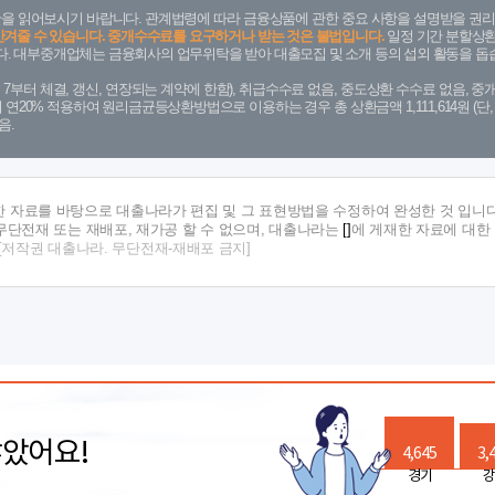
을 읽어보시기 바랍니다. 관계법령에 따라 금융상품에 관한 중요 사항을 설명받을 권리
안겨줄 수 있습니다. 중개수수료를 요구하거나 받는 것은 불법입니다.
일정 기간 분할상환
. 대부중개업체는 금융회사의 업무위탁을 받아 대출모집 및 소개 등의 섭외 활동을 돕습
. 7. 7부터 체결, 갱신, 연장되는 계약에 한함), 취급수수료 없음, 중도상환 수수료 없음, 중개
금리 연20% 적용하여 원리금균등상환방법으로 이용하는 경우 총 상환금액 1,111,614원 
음.
한 자료를 바탕으로 대출나라가 편집 및 그 표현방법을 수정하여 완성한 것 입니다
단전재 또는 재배포, 재가공 할 수 없으며, 대출나라는
[]
에 게재한 자료에 대한
[저작권 대출나라. 무단전재-재배포 금지]
많았어요!
4,645
3,
경기
강