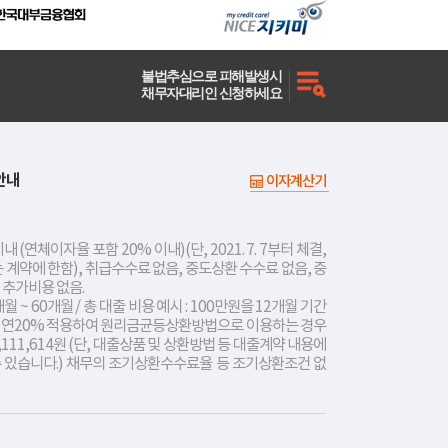
불법추심으로 피해발생시
채무자대리인 신청하세요
안내
이자계산기
내 (연체이자율 포함 20% 이내)(단, 2021. 7. 7부터 체결,
는 계약에 한함), 취급수수료 없음, 중도상환 수수료 없음, 중
 추가비용 없음.
개월 ~ 60개월 / 총 대출 비용 예시 : 100만원을 12개월 기간
리 연20% 적용하여 원리금균등상환방법으로 이용하는 경우
,111,614원 (단, 대출상품 및 상환방법 등 대출계약 내용에
수 있습니다.) 채무의 조기상환수수료율 등 조기상환조건 없