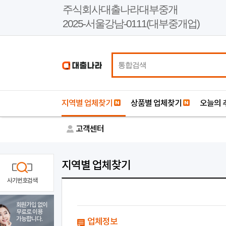
본
주식회사대출나라대부중개
문
2025-서울강남-0111(대부중개업)
바
로
가
기
지역별 업체찾기
상품별 업체찾기
오늘의 
고객센터
지역별 업체찾기
사기번호검색
회원가입 없이
무료로 이용
가능합니다.
업체정보