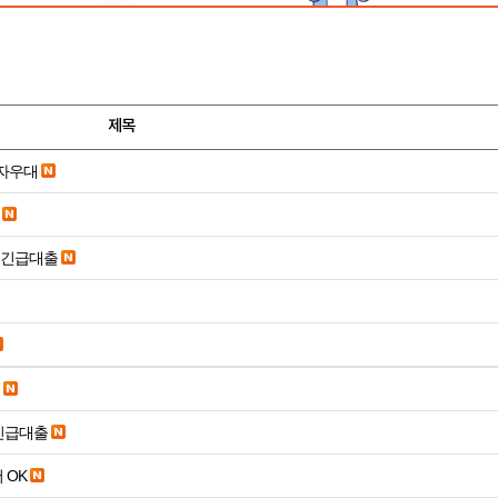
제목
당일입금 수수료x 사업자우대
시긴급대출
긴급대출
 OK