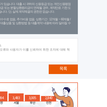
가 있습니다. 대출 시 귀하의 신용등급 또는 개인신용평점
금 또는 분할상환원리금이 연체될 경우, 계약만료 기한 도
니다. 단, 실제 계약체결의 권한은 없습니다.
수수료 없음, 추가비용 없음. 상환기간 : 12개월 ~ 60개월 /
(단, 대출상품 및 상환방법 등 대출계약 내용에 따라 달라질 수
.
 오류와 사용자가 이를 신뢰하여 취한 조치에 대해 책
목록
494
3,483
3,005
2,840
원
서울
부산
인천