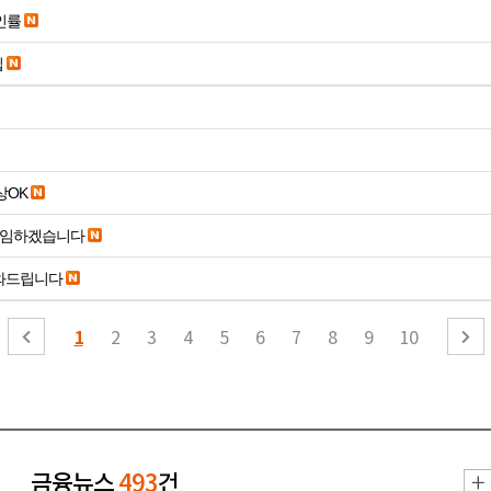
인률
입
19세 이상OK
 임하겠습니다
도와드립니다
1
2
3
4
5
6
7
8
9
10
금융뉴스
493
건