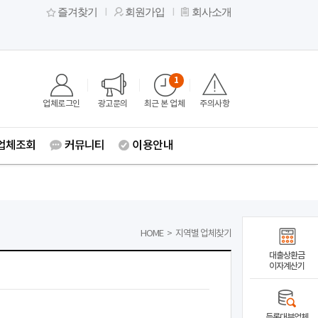
즐겨찾기
회원가입
회사소개
1
업체로그인
광고문의
최근 본 업체
주의사항
업체조회
커뮤니티
이용안내
HOME
>
지역별 업체찾기
대출상환금
이자계산기
등록대부업체