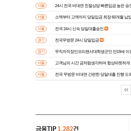
24시 전국 비대면 친절상담 빠른입금 높은 승
서울
소액부터 고액까지 당일입금 최장 60개월 납
서울
전국 24시 신속 당일대출승인
서울
전국무방문 24시 당일입금
경기
무직자직장인프리랜서대학생군인 만
경기
고객님의 시간 금처럼생각하며 항상따뜻하게
서울
전국 무방문 비대면 간편한 당일대출 진행 
서울
금융TIP
1,282
건