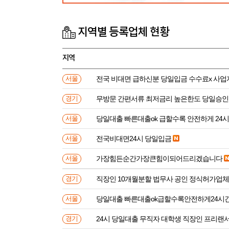
지역별 등록업체 현황
지역
전국 비대면 급하신분 
서울
무방문 간편서류 최저금리 높은한도 당일승인
경기
당일대출 빠른대출ok 급할수록 안전하게 24
서울
전국비대면24시 당일입금
서울
가장힘든순간가장큰힘이되어드리겠습니다
서울
직장인 10개월분할 법무사 공인 정식허가업체
경기
당일대출 빠른대출ok급할수록안전하게24시
서울
24시 당일대출 무직자 대학생 직장인 프리랜서
경기