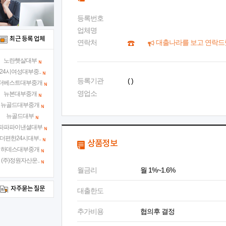
등록번호
업체명
최근 등록 업체
연락처
대출나라를 보고 연락드
노란햇살대부
24시여성대부중..
등록기관
( )
더베스트대부중개
영업소
뉴본대부중개
뉴골드대부중개
뉴골드대부
파파파이낸셜대부
더편한24시대부..
상품정보
하데스대부중개
(주)정원자산운..
월금리
월 1%~1.6%
자주묻는 질문
대출한도
추가비용
협의후 결정