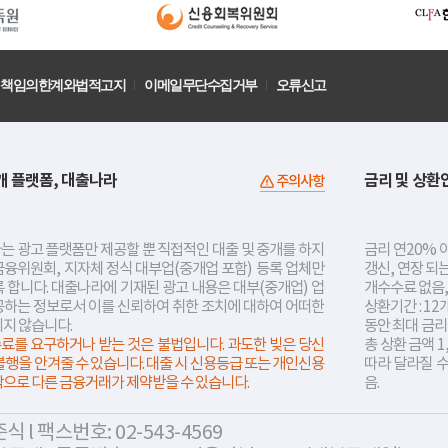
책임의한계와법적고지
이메일무단수집거부
오류신고
개 플랫폼, 대출나라
금리 및 상환
주의사항
는 광고 플랫폼만 제공할 뿐 직접적인 대출 및 중개를 하지
금리 연20% 이
금융위원회, 지자체 정식 대부업(중개업 포함) 등록 업체만
갱신, 연장 되
 합니다. 대출나라에 기재된 광고 내용은 대부(중개업) 업
개수수료 없음,
공하는 정보로서 이를 신뢰하여 취한 조치에 대하여 어떠한
상환기간 : 12
지지 않습니다.
동안 최대 금
료를 요구하거나 받는 것은 불법입니다. 과도한 빚은 당신
총 상환 금액 1
불행을 안겨줄 수 있습니다. 대출 시 신용등급 또는 개인신용
따라 달라질 
락으로 다른 금융거래가 제약받을 수 있습니다.
음.
 l 팩스번호: 02-543-4569