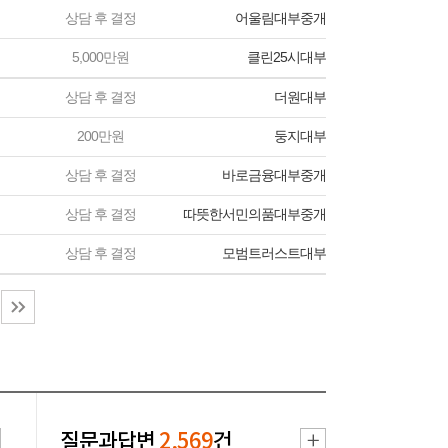
상담 후 결정
어울림대부중개
5,000만원
클린25시대부
상담 후 결정
더원대부
200만원
둥지대부
상담 후 결정
바로금융대부중개
상담 후 결정
따뜻한서민의품대부중개
상담 후 결정
모범트러스트대부
질문과답변
2,569
건