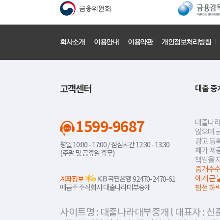
회사소개
이용안내
이용약관
개인정보처리방침
고객센터
대출 중
1599-9687
대출나라
않으며 
광고 등록
평일 10:00 - 17:00 / 점심시간 12:30 - 13:30
체가 제
(주말 및 공휴일 휴무)
책임을 
중개수수
에게 큰 
계좌정보
92470-2470-61
예금주 주식회사 대출나라대부중개
평점 하
사이트명 : 대출나라대부중개 l 대표자 : 신준식