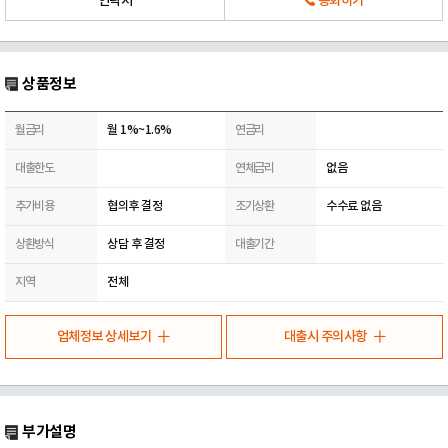
연락처
통화하기
상품정보
월금리
월 1%~1.6%
연금리
대출한도
연체금리
없음
추가비용
협의후 결정
조기상환
수수료 없음
상환방식
상담 후 결정
대출기간
지역
전체
업체정보 상세보기
대출시 주의사항
부가설명