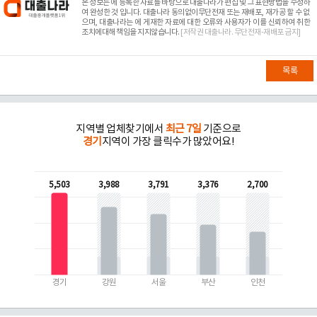
본 정보는
에 등록한 자료를 바탕으로 대출나라가 편집 및 그 표현방법을 수정하
여 완성한 것 입니다. 대출나라 동의없이무단전재 또는 재배포, 재가공 할 수 없
으며, 대출나라는
에 게재한 자료에 대한 오류와 사용자가 이를 신뢰하여 취한
조치에대해 책임을 지지않습니다.
[저작권 대출나라. 무단전재-재배포 금지]
목록
지역별 업체찾기에서
최근 7일
기준으로
경기
지역이 가장 클릭수가 많았어요!
5,503
3,988
3,791
3,376
2,700
경기
강원
서울
부산
인천