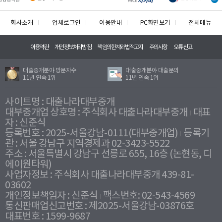
회사소개
업체로그인
이용안내
PC화면보기
전체메뉴
이용약관
개인정보처리방침
책임의한계와법적고지
주의사항
오류신고
대출중개분야 방문자수
대출중개분야 대출문의
11년 연속 1위
11년 연속 1위
사이트명 : 대출나라대부중개
대부중개업 상호명 : 주식회사 대출나라대부중개
대표
자 : 신준식
등록번호 : 2025-서울강남-0111(대부중개업)
등록기
관 : 서울 강남구 지역경제과 02-3423-5522
주소 : 서울특별시 강남구 선릉로 655, 16층 (논현동, 디
에이원타워)
사업자정보 : 주식회사 대출나라대부중개 439-81-
03602
개인정보책임자 : 신준식
팩스번호: 02-543-4569
통신판매업신고번호 : 제2025-서울강남-03876호
대표번호 : 1599-9687