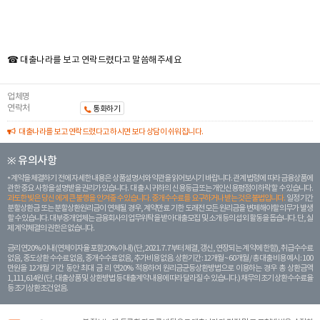
☎ 대출나라를 보고 연락드렸다고 말씀해주세요
업체명
연락처
통화하기
대출나라를 보고 연락드렸다고 하시면 보다 상담이 쉬워집니다.
※ 유의사항
계약을 체결하기 전에 자세한 내용은 상품설명서와 약관을 읽어보시기 바랍니다. 관계 법령에 따라 금융상품에
관한 중요 사항을 설명받을 권리가 있습니다. 대 출 시 귀하의 신용등급 또는 개인신용평점이 하락할 수 있습니다.
과도한 빚은 당신 에게 큰 불행을 안겨줄 수 있습니다. 중개수수료를 요구하거나 받는 것은 불법입니다.
일정 기간
분할상환금 또는 분할상환원리금이 연체될 경우, 계약만료 기한 도래전 모든 원리금을 변제해야할 의무가 발생
할 수 있습니다. 대부중개업체는 금융회사의 업무위탁을 받아 대출모집 및 소개 등의 섭외 활동을 돕습니다. 단, 실
제 계약체결의 권한은 없습니다.
금리 연20% 이내 (연체이자율 포함 20% 이내) (단, 2021. 7. 7부터 체결, 갱신, 연장되는 계 약에 한함), 취급수수료
없음, 중도상환 수수료 없음, 중개수수료 없음, 추가비용 없음. 상환기간 : 12개월 ~ 60개월 / 총 대출 비용 예시 : 100
만원을 12개월 기간 동안 최대 금 리 연20% 적용하여 원리금균등상환방법으로 이용하는 경우 총 상환금액
1,111,614원 (단, 대출상품 및 상환방법 등 대출계약 내용에 따라 달라질 수 있습니다.) 채무의 조기 상환수수료율
등 조기상환조건 없음.