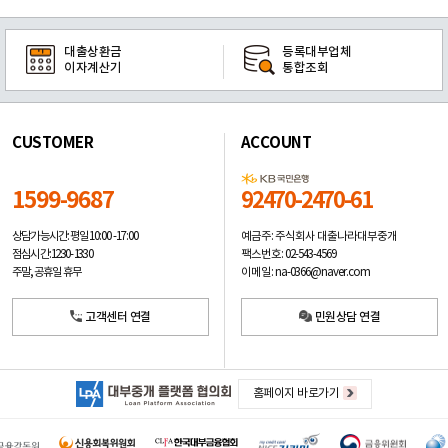
대출상환금
등록대부업체
이자계산기
통합조회
CUSTOMER
ACCOUNT
1599-9687
92470-2470-61
예금주: 주식회사 대출나라대부중개
상담가능시간: 평일
10:00 -17:00
팩스번호: 02-543-4569
점심시간: 12:30 - 13:30
이메일: na-0366@naver.com
주말, 공휴일 휴무
고객센터 연결
민원상담 연결
홈페이지 바로가기