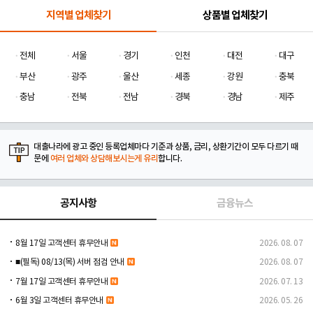
지역별 업체찾기
상품별 업체찾기
전체
서울
경기
인천
대전
대구
부산
광주
울산
세종
강원
충북
충남
전북
전남
경북
경남
제주
대출나라에 광고 중인 등록업체마다 기준과 상품, 금리, 상환기간이 모두 다르기 때
문에
여러 업체와 상담해보시는게 유리
합니다.
공지사항
금융뉴스
8월 17일 고객센터 휴무안내
2026. 08. 07
■(필독) 08/13(목) 서버 점검 안내
2026. 08. 07
7월 17일 고객센터 휴무안내
2026. 07. 13
6월 3일 고객센터 휴무안내
2026. 05. 26