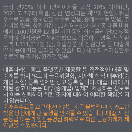
금리 연20% 이내 (연체이자율 포함 20% 이내)(단,
2021. 7. 7부터 체결, 갱신, 연장되는 계약에 한함), 취급
수수료 없음, 중도상환 수수료 없음, 중개수수료 없음, 추
가비용 없음. 상환기간 : 12개월 ~ 60개월 / 총 대출 비용
예시 : 100만원을 12개월 기간 동안 최대 금리 연20% 적
용하여 원리금균등상환방법으로 이용하는 경우 총 상환
금액 1,111,614원 (단, 대출상품 및 상환방법 등 대출계
약 내용에 따라 달라질 수 있습니다.) 채무의 조기상환수
수료율 등 조기상환조건 없음.
대출나라는 광고 플랫폼만 제공할 뿐 직접적인 대출 및
중개를 하지 않으며 금융위원회, 지자체 정식 대부업(중
개업 포함) 등록 업체만 광고 등록 합니다. 대출나라에 기
재된 광고 내용은 대부(중개업) 업체가 제공하는 정보로
서 이를 신뢰하여 취한 조치에 대하여 어떠한 책임을 지
지 않습니다.
중개수수료를 요구하거나 받는 것은 불법입니다. 과도한
빛은 당신에게 큰 불행을 안겨줄 수 있습니다. 대출 시 신
용등급 또는 개인신용평점 하락으로 다른 금융거래가 제
약받을 수 있습니다.