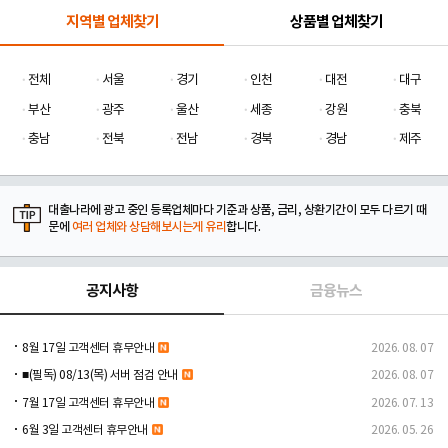
지역별 업체찾기
상품별 업체찾기
전체
서울
경기
인천
대전
대구
부산
광주
울산
세종
강원
충북
충남
전북
전남
경북
경남
제주
대출나라에 광고 중인 등록업체마다 기준과 상품, 금리, 상환기간이 모두 다르기 때
문에
여러 업체와 상담해보시는게 유리
합니다.
공지사항
금융뉴스
8월 17일 고객센터 휴무안내
2026. 08. 07
■(필독) 08/13(목) 서버 점검 안내
2026. 08. 07
7월 17일 고객센터 휴무안내
2026. 07. 13
6월 3일 고객센터 휴무안내
2026. 05. 26