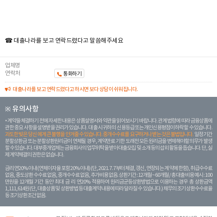
☎ 대출나라를 보고 연락드렸다고 말씀해주세요
업체명
연락처
통화하기
대출나라를 보고 연락드렸다고 하시면 보다 상담이 쉬워집니다.
※ 유의사항
계약을 체결하기 전에 자세한 내용은 상품설명서와 약관을 읽어보시기 바랍니다. 관계 법령에 따라 금융상품에
관한 중요 사항을 설명받을 권리가 있습니다. 대 출 시 귀하의 신용등급 또는 개인신용평점이 하락할 수 있습니다.
과도한 빚은 당신 에게 큰 불행을 안겨줄 수 있습니다. 중개수수료를 요구하거나 받는 것은 불법입니다.
일정 기간
분할상환금 또는 분할상환원리금이 연체될 경우, 계약만료 기한 도래전 모든 원리금을 변제해야할 의무가 발생
할 수 있습니다. 대부중개업체는 금융회사의 업무위탁을 받아 대출모집 및 소개 등의 섭외 활동을 돕습니다. 단, 실
제 계약체결의 권한은 없습니다.
금리 연20% 이내 (연체이자율 포함 20% 이내) (단, 2021. 7. 7부터 체결, 갱신, 연장되는 계 약에 한함), 취급수수료
없음, 중도상환 수수료 없음, 중개수수료 없음, 추가비용 없음. 상환기간 : 12개월 ~ 60개월 / 총 대출 비용 예시 : 100
만원을 12개월 기간 동안 최대 금 리 연20% 적용하여 원리금균등상환방법으로 이용하는 경우 총 상환금액
1,111,614원 (단, 대출상품 및 상환방법 등 대출계약 내용에 따라 달라질 수 있습니다.) 채무의 조기 상환수수료율
등 조기상환조건 없음.