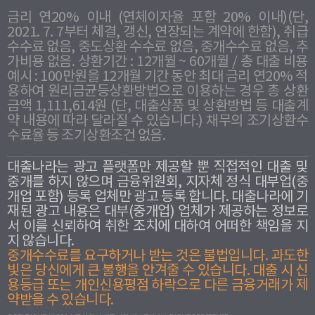
금리 연20% 이내 (연체이자율 포함 20% 이내)(단,
2021. 7. 7부터 체결, 갱신, 연장되는 계약에 한함), 취급
수수료 없음, 중도상환 수수료 없음, 중개수수료 없음, 추
가비용 없음. 상환기간 : 12개월 ~ 60개월 / 총 대출 비용
예시 : 100만원을 12개월 기간 동안 최대 금리 연20% 적
용하여 원리금균등상환방법으로 이용하는 경우 총 상환
금액 1,111,614원 (단, 대출상품 및 상환방법 등 대출계
약 내용에 따라 달라질 수 있습니다.) 채무의 조기상환수
수료율 등 조기상환조건 없음.
대출나라는 광고 플랫폼만 제공할 뿐 직접적인 대출 및
중개를 하지 않으며 금융위원회, 지자체 정식 대부업(중
개업 포함) 등록 업체만 광고 등록 합니다. 대출나라에 기
재된 광고 내용은 대부(중개업) 업체가 제공하는 정보로
서 이를 신뢰하여 취한 조치에 대하여 어떠한 책임을 지
지 않습니다.
중개수수료를 요구하거나 받는 것은 불법입니다. 과도한
빛은 당신에게 큰 불행을 안겨줄 수 있습니다. 대출 시 신
용등급 또는 개인신용평점 하락으로 다른 금융거래가 제
약받을 수 있습니다.