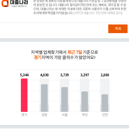
본 정보는
에 등록한 자료를 바탕으로 대출나라가 편집 및 그 표현방법을 수정하
여 완성한 것 입니다. 대출나라 동의없이무단전재 또는 재배포, 재가공 할 수 없
으며, 대출나라는
에 게재한 자료에 대한 오류와 사용자가 이를 신뢰하여 취한
조치에대해 책임을 지지않습니다.
[저작권 대출나라. 무단전재-재배포 금지]
목록
지역별 업체찾기에서
최근 7일
기준으로
경기
지역이 가장 클릭수가 많았어요!
5,344
4,030
3,739
3,397
2,660
경기
강원
서울
부산
인천