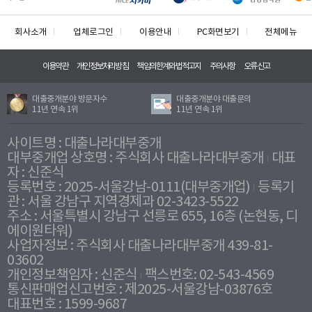
회사소개
업체로그인
이용안내
PC화면보기
전체메뉴
이용약관
개인정보처리방침
책임의한계와법적고지
주의사항
오류신고
대출중개분야 방문자수
대출중개분야 대출문의
11년 연속 1위
11년 연속 1위
사이트명 : 대출나라대부중개
대부중개업 상호명 : 주식회사 대출나라대부중개
대표
자 : 신준식
등록번호 : 2025-서울강남-0111(대부중개업)
등록기
관 : 서울 강남구 지역경제과 02-3423-5522
주소 : 서울특별시 강남구 선릉로 655, 16층 (논현동, 디
에이원타워)
사업자정보 : 주식회사 대출나라대부중개 439-81-
03602
개인정보책임자 : 신준식
팩스번호: 02-543-4569
통신판매업신고번호 : 제2025-서울강남-03876호
대표번호 : 1599-9687