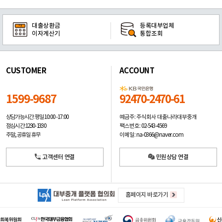
대출상환금
등록대부업체
이자계산기
통합조회
CUSTOMER
ACCOUNT
1599-9687
92470-2470-61
예금주: 주식회사 대출나라대부중개
상담가능시간: 평일
10:00 -17:00
팩스번호: 02-543-4569
점심시간: 12:30 - 13:30
이메일: na-0366@naver.com
주말, 공휴일 휴무
고객센터 연결
민원상담 연결
홈페이지 바로가기