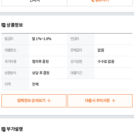
연락처
통화하기
상품정보
월금리
월 1%~1.6%
연금리
대출한도
연체금리
없음
추가비용
협의후 결정
조기상환
수수료 없음
상환방식
상담 후 결정
대출기간
지역
전체
업체정보 상세보기
대출시 주의사항
부가설명