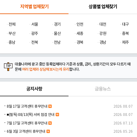
지역별 업체찾기
상품별 업체찾기
전체
서울
경기
인천
대전
대구
부산
광주
울산
세종
강원
충북
충남
전북
전남
경북
경남
제주
대출나라에 광고 중인 등록업체마다 기준과 상품, 금리, 상환기간이 모두 다르기 때
문에
여러 업체와 상담해보시는게 유리
합니다.
공지사항
금융뉴스
8월 17일 고객센터 휴무안내
2026. 08. 07
■(필독) 08/13(목) 서버 점검 안내
2026. 08. 07
7월 17일 고객센터 휴무안내
2026. 07. 13
6월 3일 고객센터 휴무안내
2026. 05. 26