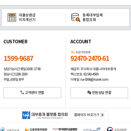
대출상환금
등록대부업체
이자계산기
통합조회
CUSTOMER
ACCOUNT
1599-9687
92470-2470-61
예금주: 주식회사 대출나라대부중개
상담가능시간: 평일
10:00 -17:00
팩스번호: 02-543-4569
점심시간: 12:30 - 13:30
이메일: na-0366@naver.com
주말, 공휴일 휴무
고객센터 연결
민원상담 연결
홈페이지 바로가기