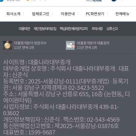
회사소개
업체로그인
이용안내
PC화면보기
전체메뉴
이용약관
개인정보처리방침
책임의한계와법적고지
주의사항
오류신고
대출중개분야 방문자수
대출중개분야 대출문의
11년 연속 1위
11년 연속 1위
사이트명 : 대출나라대부중개
대부중개업 상호명 : 주식회사 대출나라대부중개
대표
자 : 신준식
등록번호 : 2025-서울강남-0111(대부중개업)
등록기
관 : 서울 강남구 지역경제과 02-3423-5522
주소 : 서울특별시 강남구 선릉로 655, 16층 (논현동, 디
에이원타워)
사업자정보 : 주식회사 대출나라대부중개 439-81-
03602
개인정보책임자 : 신준식
팩스번호: 02-543-4569
통신판매업신고번호 : 제2025-서울강남-03876호
대표번호 : 1599-9687