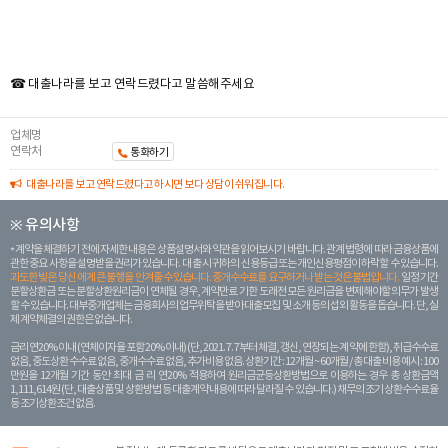
☎ 대출나라를 보고 연락드렸다고 말씀해주세요
업체명
연락처
통화하기
대출나라를 보고 연락드렸다고 하시면 보다 상담이 쉬워집니다.
※ 유의사항
계약을 체결하기 전에 자세한 내용은 상품설명서와 약관을 읽어보시기 바랍니다. 관계 법령에 따라 금융상품에
관한 중요 사항을 설명받을 권리가 있습니다. 대 출 시 귀하의 신용등급 또는 개인신용평점이 하락할 수 있습니다.
과도한 빚은 당신 에게 큰 불행을 안겨줄 수 있습니다. 중개수수료를 요구하거나 받는 것은 불법입니다.
일정 기간
분할상환금 또는 분할상환원리금이 연체될 경우, 계약만료 기한 도래전 모든 원리금을 변제해야할 의무가 발생
할 수 있습니다. 대부중개업체는 금융회사의 업무위탁을 받아 대출모집 및 소개 등의 섭외 활동을 돕습니다. 단, 실
제 계약체결의 권한은 없습니다.
금리 연20% 이내 (연체이자율 포함 20% 이내) (단, 2021. 7. 7부터 체결, 갱신, 연장되는 계 약에 한함), 취급수수료
없음, 중도상환 수수료 없음, 중개수수료 없음, 추가비용 없음. 상환기간 : 12개월 ~ 60개월 / 총 대출 비용 예시 : 100
만원을 12개월 기간 동안 최대 금 리 연20% 적용하여 원리금균등상환방법으로 이용하는 경우 총 상환금액
1,111,614원 (단, 대출상품 및 상환방법 등 대출계약 내용에 따라 달라질 수 있습니다.) 채무의 조기 상환수수료율
등 조기상환조건 없음.