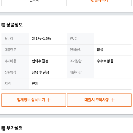
연락처
통화하기
상품정보
월금리
월 1%~1.6%
연금리
대출한도
연체금리
없음
추가비용
협의후 결정
조기상환
수수료 없음
상환방식
상담 후 결정
대출기간
지역
전체
업체정보 상세보기
대출시 주의사항
부가설명