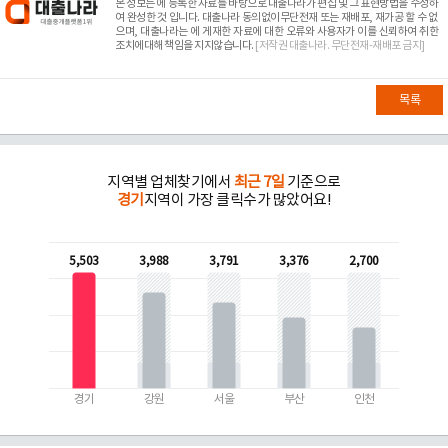
본 정보는
에 등록한 자료를 바탕으로 대출나라가 편집 및 그 표현방법을 수정하
여 완성한 것 입니다. 대출나라 동의없이무단전재 또는 재배포, 재가공 할 수 없
으며, 대출나라는
에 게재한 자료에 대한 오류와 사용자가 이를 신뢰하여 취한
조치에대해 책임을 지지않습니다.
[저작권 대출나라. 무단전재-재배포 금지]
목록
지역별 업체찾기에서
최근 7일
기준으로
경기
지역이 가장 클릭수가 많았어요!
5,503
3,988
3,791
3,376
2,700
경기
강원
서울
부산
인천