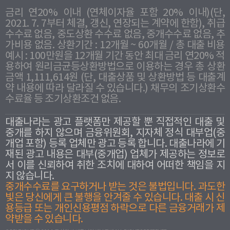
금리 연20% 이내 (연체이자율 포함 20% 이내)(단,
2021. 7. 7부터 체결, 갱신, 연장되는 계약에 한함), 취급
수수료 없음, 중도상환 수수료 없음, 중개수수료 없음, 추
가비용 없음. 상환기간 : 12개월 ~ 60개월 / 총 대출 비용
예시 : 100만원을 12개월 기간 동안 최대 금리 연20% 적
용하여 원리금균등상환방법으로 이용하는 경우 총 상환
금액 1,111,614원 (단, 대출상품 및 상환방법 등 대출계
약 내용에 따라 달라질 수 있습니다.) 채무의 조기상환수
수료율 등 조기상환조건 없음.
대출나라는 광고 플랫폼만 제공할 뿐 직접적인 대출 및
중개를 하지 않으며 금융위원회, 지자체 정식 대부업(중
개업 포함) 등록 업체만 광고 등록 합니다. 대출나라에 기
재된 광고 내용은 대부(중개업) 업체가 제공하는 정보로
서 이를 신뢰하여 취한 조치에 대하여 어떠한 책임을 지
지 않습니다.
중개수수료를 요구하거나 받는 것은 불법입니다. 과도한
빛은 당신에게 큰 불행을 안겨줄 수 있습니다. 대출 시 신
용등급 또는 개인신용평점 하락으로 다른 금융거래가 제
약받을 수 있습니다.