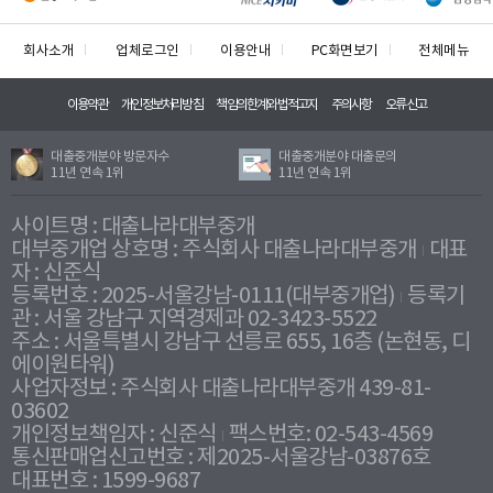
회사소개
업체로그인
이용안내
PC화면보기
전체메뉴
이용약관
개인정보처리방침
책임의한계와법적고지
주의사항
오류신고
대출중개분야 방문자수
대출중개분야 대출문의
11년 연속 1위
11년 연속 1위
사이트명 : 대출나라대부중개
대부중개업 상호명 : 주식회사 대출나라대부중개
대표
자 : 신준식
등록번호 : 2025-서울강남-0111(대부중개업)
등록기
관 : 서울 강남구 지역경제과 02-3423-5522
주소 : 서울특별시 강남구 선릉로 655, 16층 (논현동, 디
에이원타워)
사업자정보 : 주식회사 대출나라대부중개 439-81-
03602
개인정보책임자 : 신준식
팩스번호: 02-543-4569
통신판매업신고번호 : 제2025-서울강남-03876호
대표번호 : 1599-9687