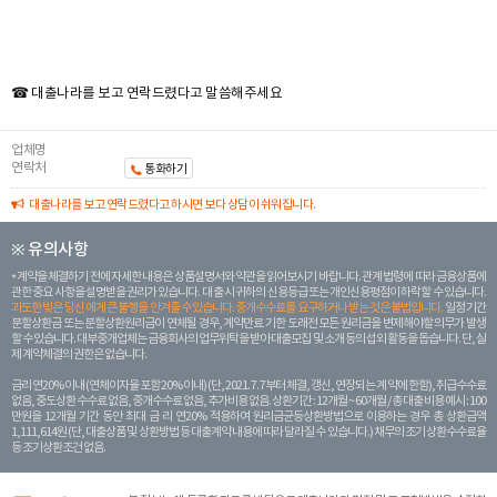
☎ 대출나라를 보고 연락드렸다고 말씀해주세요
업체명
연락처
통화하기
대출나라를 보고 연락드렸다고 하시면 보다 상담이 쉬워집니다.
※ 유의사항
계약을 체결하기 전에 자세한 내용은 상품설명서와 약관을 읽어보시기 바랍니다. 관계 법령에 따라 금융상품에
관한 중요 사항을 설명받을 권리가 있습니다. 대 출 시 귀하의 신용등급 또는 개인신용평점이 하락할 수 있습니다.
과도한 빚은 당신 에게 큰 불행을 안겨줄 수 있습니다. 중개수수료를 요구하거나 받는 것은 불법입니다.
일정 기간
분할상환금 또는 분할상환원리금이 연체될 경우, 계약만료 기한 도래전 모든 원리금을 변제해야할 의무가 발생
할 수 있습니다. 대부중개업체는 금융회사의 업무위탁을 받아 대출모집 및 소개 등의 섭외 활동을 돕습니다. 단, 실
제 계약체결의 권한은 없습니다.
금리 연20% 이내 (연체이자율 포함 20% 이내) (단, 2021. 7. 7부터 체결, 갱신, 연장되는 계 약에 한함), 취급수수료
없음, 중도상환 수수료 없음, 중개수수료 없음, 추가비용 없음. 상환기간 : 12개월 ~ 60개월 / 총 대출 비용 예시 : 100
만원을 12개월 기간 동안 최대 금 리 연20% 적용하여 원리금균등상환방법으로 이용하는 경우 총 상환금액
1,111,614원 (단, 대출상품 및 상환방법 등 대출계약 내용에 따라 달라질 수 있습니다.) 채무의 조기 상환수수료율
등 조기상환조건 없음.