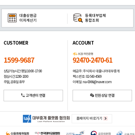
대출상환금
등록대부업체
이자계산기
통합조회
CUSTOMER
ACCOUNT
1599-9687
92470-2470-61
예금주: 주식회사 대출나라대부중개
상담가능시간: 평일
10:00 -17:00
팩스번호: 02-543-4569
점심시간: 12:30 - 13:30
이메일: na-0366@naver.com
주말, 공휴일 휴무
고객센터 연결
민원상담 연결
홈페이지 바로가기