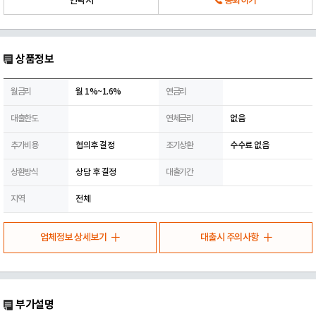
연락처
통화하기
상품정보
월금리
월 1%~1.6%
연금리
대출한도
연체금리
없음
추가비용
협의후 결정
조기상환
수수료 없음
상환방식
상담 후 결정
대출기간
지역
전체
업체정보 상세보기
대출시 주의사항
부가설명