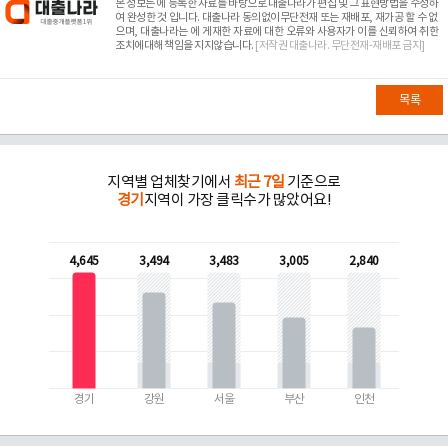
본 정보는
에 등록한 자료를 바탕으로 대출나라가 편집 및 그 표현방법을 수정하
여 완성한 것 입니다. 대출나라 동의없이무단전재 또는 재배포, 재가공 할 수 없
으며, 대출나라는
에 게재한 자료에 대한 오류와 사용자가 이를 신뢰하여 취한
조치에대해 책임을 지지않습니다.
[저작권 대출나라. 무단전재-재배포 금지]
목록
지역별 업체찾기에서
최근 7일
기준으로
경기
지역이 가장 클릭수가 많았어요!
4,645
3,494
3,483
3,005
2,840
경기
강원
서울
부산
인천