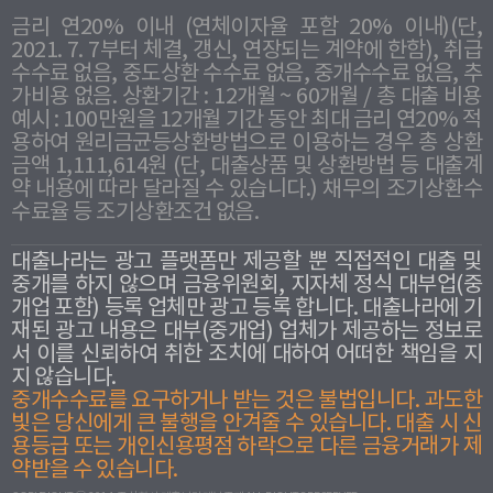
금리 연20% 이내 (연체이자율 포함 20% 이내)(단,
2021. 7. 7부터 체결, 갱신, 연장되는 계약에 한함), 취급
수수료 없음, 중도상환 수수료 없음, 중개수수료 없음, 추
가비용 없음. 상환기간 : 12개월 ~ 60개월 / 총 대출 비용
예시 : 100만원을 12개월 기간 동안 최대 금리 연20% 적
용하여 원리금균등상환방법으로 이용하는 경우 총 상환
금액 1,111,614원 (단, 대출상품 및 상환방법 등 대출계
약 내용에 따라 달라질 수 있습니다.) 채무의 조기상환수
수료율 등 조기상환조건 없음.
대출나라는 광고 플랫폼만 제공할 뿐 직접적인 대출 및
중개를 하지 않으며 금융위원회, 지자체 정식 대부업(중
개업 포함) 등록 업체만 광고 등록 합니다. 대출나라에 기
재된 광고 내용은 대부(중개업) 업체가 제공하는 정보로
서 이를 신뢰하여 취한 조치에 대하여 어떠한 책임을 지
지 않습니다.
중개수수료를 요구하거나 받는 것은 불법입니다. 과도한
빛은 당신에게 큰 불행을 안겨줄 수 있습니다. 대출 시 신
용등급 또는 개인신용평점 하락으로 다른 금융거래가 제
약받을 수 있습니다.