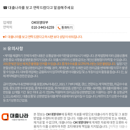
☎ 대출나라를 보고 연락드렸다고 말씀해주세요
업체명
OK대영대부
연락처
010-3443-6259
통화하기
대출나라를 보고 연락드렸다고 하시면 보다 상담이 쉬워집니다.
※ 유의사항
계약을 체결하기 전에 자세한 내용은 상품설명서와 약관을 읽어보시기 바랍니다. 관계 법령에 따라 금융상품에
관한 중요 사항을 설명받을 권리가 있습니다. 대 출 시 귀하의 신용등급 또는 개인신용평점이 하락할 수 있습니다.
과도한 빚은 당신 에게 큰 불행을 안겨줄 수 있습니다. 중개수수료를 요구하거나 받는 것은 불법입니다.
일정 기간
분할상환금 또는 분할상환원리금이 연체될 경우, 계약만료 기한 도래전 모든 원리금을 변제해야할 의무가 발생
할 수 있습니다. 대부중개업체는 금융회사의 업무위탁을 받아 대출모집 및 소개 등의 섭외 활동을 돕습니다. 단, 실
제 계약체결의 권한은 없습니다.
금리 연20% 이내 (연체이자율 포함 20% 이내) (단, 2021. 7. 7부터 체결, 갱신, 연장되는 계 약에 한함), 취급수수료
없음, 중도상환 수수료 없음, 중개수수료 없음, 추가비용 없음. 상환기간 : 12개월 ~ 60개월 / 총 대출 비용 예시 : 100
만원을 12개월 기간 동안 최대 금 리 연20% 적용하여 원리금균등상환방법으로 이용하는 경우 총 상환금액
1,111,614원 (단, 대출상품 및 상환방법 등 대출계약 내용에 따라 달라질 수 있습니다.) 채무의 조기 상환수수료율
등 조기상환조건 없음.
본 정보는
OK대영대부
에 등록한 자료를 바탕으로 대출나라가 편집 및 그 표현
방법을 수정하여 완성한 것 입니다. 대출나라 동의없이무단전재 또는 재배포,
재가공 할 수 없으며, 대출나라는
OK대영대부
에 게재한 자료에 대한 오류와 사
용자가 이를 신뢰하여 취한 조치에대해 책임을 지지않습니다.
[저작권 대출나