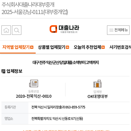
주식회사대출나라대부중개
2025-서울강남-0111(대부중개업)
전체메뉴
지역별 업체찾기
상품별 업체찾기
오늘의 추천업체
사기번호검
대구 전주 익산 군산 당일대출 소액부터 고액까지
업체정보
등록번호
업체명
2020-전북익산-0010
OK대영대부
등록기관
전북 익산시 일자리창출과 063-859-5775
영업소
전북특별자치도 익산시 신동로 67 (신동)