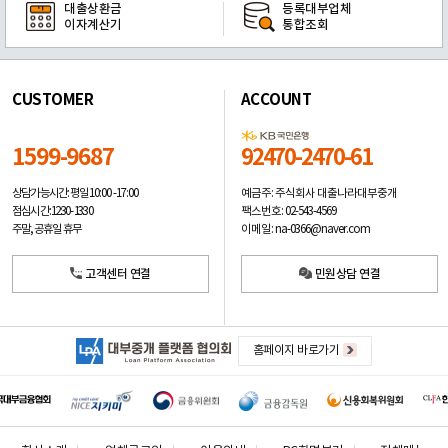
대출상환금
등록대부업체
이자계산기
통합조회
CUSTOMER
ACCOUNT
1599-9687
92470-2470-61
예금주: 주식회사 대출나라대부중개
상담가능시간: 평일
10:00 -17:00
팩스번호: 02-543-4569
점심시간: 12:30 - 13:30
이메일: na-0366@naver.com
주말, 공휴일 휴무
고객센터 연결
민원상담 연결
홈페이지 바로가기