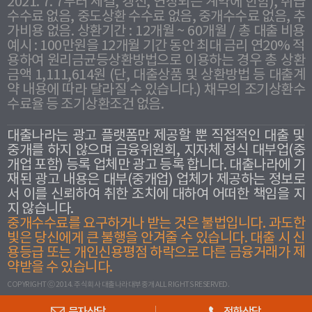
2021. 7. 7부터 체결, 갱신, 연장되는 계약에 한함), 취급
수수료 없음, 중도상환 수수료 없음, 중개수수료 없음, 추
가비용 없음. 상환기간 : 12개월 ~ 60개월 / 총 대출 비용
예시 : 100만원을 12개월 기간 동안 최대 금리 연20% 적
용하여 원리금균등상환방법으로 이용하는 경우 총 상환
금액 1,111,614원 (단, 대출상품 및 상환방법 등 대출계
약 내용에 따라 달라질 수 있습니다.) 채무의 조기상환수
수료율 등 조기상환조건 없음.
대출나라는 광고 플랫폼만 제공할 뿐 직접적인 대출 및
중개를 하지 않으며 금융위원회, 지자체 정식 대부업(중
개업 포함) 등록 업체만 광고 등록 합니다. 대출나라에 기
재된 광고 내용은 대부(중개업) 업체가 제공하는 정보로
서 이를 신뢰하여 취한 조치에 대하여 어떠한 책임을 지
지 않습니다.
중개수수료를 요구하거나 받는 것은 불법입니다. 과도한
빛은 당신에게 큰 불행을 안겨줄 수 있습니다. 대출 시 신
용등급 또는 개인신용평점 하락으로 다른 금융거래가 제
약받을 수 있습니다.
COPYRIGHT ⓒ 2014. 주식회사 대출나라대부중개 ALL RIGHTS RESERVED.
문자상담
전화상담