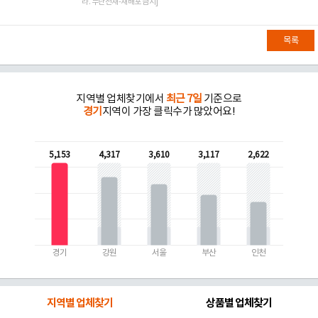
라. 무단전재-재배포 금지]
목록
지역별 업체찾기에서
최근 7일
기준으로
경기
지역이 가장 클릭수가 많았어요!
5,153
4,317
3,610
3,117
2,622
경기
강원
서울
부산
인천
지역별 업체찾기
상품별 업체찾기