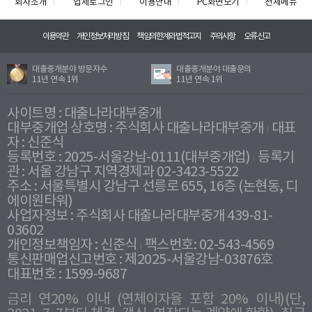
회사소개
업체로그인
이용안내
PC화면보기
전체메뉴
이용약관
개인정보처리방침
책임의한계와법적고지
주의사항
오류신고
대출중개분야 방문자수
대출중개분야 대출문의
11년 연속 1위
11년 연속 1위
사이트명 : 대출나라대부중개
대부중개업 상호명 : 주식회사 대출나라대부중개
대표
자 : 신준식
등록번호 : 2025-서울강남-0111(대부중개업)
등록기
관 : 서울 강남구 지역경제과 02-3423-5522
주소 : 서울특별시 강남구 선릉로 655, 16층 (논현동, 디
에이원타워)
사업자정보 : 주식회사 대출나라대부중개 439-81-
03602
개인정보책임자 : 신준식
팩스번호: 02-543-4569
통신판매업신고번호 : 제2025-서울강남-03876호
대표번호 : 1599-9687
금리 연20% 이내 (연체이자율 포함 20% 이내)(단,