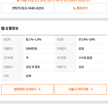
대출나라를 보고 연락드렸다고 하시면 보다 상담이 쉬워집니다.
연락처
010-3443-6259
통화하기
상품정보
월금리
월 1%~1.6%
연금리
연 10%~20%
대출한도
5000만원
연체금리
없음
추가비용
무
조기상환
수수료 없음
상환방식
상담 후 결정
대출기간
상담
지역
전북
업체정보 상세보기
대출시 주의사항