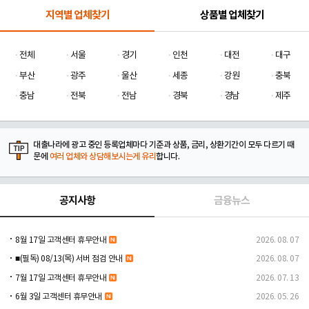
지역별 업체찾기
상품별 업체찾기
전체
서울
경기
인천
대전
대구
부산
광주
울산
세종
강원
충북
충남
전북
전남
경북
경남
제주
대출나라에 광고 중인 등록업체마다 기준과 상품, 금리, 상환기간이 모두 다르기 때
문에
여러 업체와 상담해보시는게 유리
합니다.
공지사항
금융뉴스
8월 17일 고객센터 휴무안내
2026. 08. 07
■(필독) 08/13(목) 서버 점검 안내
2026. 08. 07
7월 17일 고객센터 휴무안내
2026. 07. 13
6월 3일 고객센터 휴무안내
2026. 05. 26