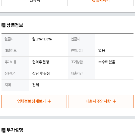
연락처
통화하기
상품정보
월금리
월 1%~1.6%
연금리
대출한도
연체금리
없음
추가비용
협의후 결정
조기상환
수수료 없음
상환방식
상담 후 결정
대출기간
지역
전체
업체정보 상세보기
대출시 주의사항
부가설명