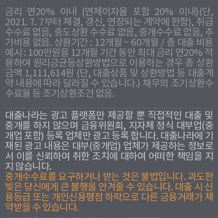
금리 연20% 이내 (연체이자율 포함 20% 이내)(단,
2021. 7. 7부터 체결, 갱신, 연장되는 계약에 한함), 취급
수수료 없음, 중도상환 수수료 없음, 중개수수료 없음, 추
가비용 없음. 상환기간 : 12개월 ~ 60개월 / 총 대출 비용
예시 : 100만원을 12개월 기간 동안 최대 금리 연20% 적
용하여 원리금균등상환방법으로 이용하는 경우 총 상환
금액 1,111,614원 (단, 대출상품 및 상환방법 등 대출계
약 내용에 따라 달라질 수 있습니다.) 채무의 조기상환수
수료율 등 조기상환조건 없음.
대출나라는 광고 플랫폼만 제공할 뿐 직접적인 대출 및
중개를 하지 않으며 금융위원회, 지자체 정식 대부업(중
개업 포함) 등록 업체만 광고 등록 합니다. 대출나라에 기
재된 광고 내용은 대부(중개업) 업체가 제공하는 정보로
서 이를 신뢰하여 취한 조치에 대하여 어떠한 책임을 지
지 않습니다.
중개수수료를 요구하거나 받는 것은 불법입니다. 과도한
빛은 당신에게 큰 불행을 안겨줄 수 있습니다. 대출 시 신
용등급 또는 개인신용평점 하락으로 다른 금융거래가 제
약받을 수 있습니다.