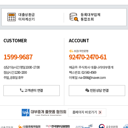
대출상환금
등록대부업체
이자계산기
통합조회
CUSTOMER
ACCOUNT
1599-9687
92470-2470-61
예금주: 주식회사 대출나라대부중개
상담가능시간: 평일
10:00 -17:00
팩스번호: 02-543-4569
점심시간: 12:30 - 13:30
이메일: na-0366@naver.com
주말, 공휴일 휴무
고객센터 연결
민원상담 연결
홈페이지 바로가기