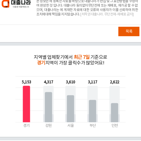
본 정보는
에 등록한 자료를 바탕으로 대출나라가 편집 및 그 표현방법을 수정하
여 완성한 것 입니다. 대출나라 동의없이무단전재 또는 재배포, 재가공 할 수 없
으며, 대출나라는
에 게재한 자료에 대한 오류와 사용자가 이를 신뢰하여 취한
조치에대해 책임을 지지않습니다.
[저작권 대출나라. 무단전재-재배포 금지]
목록
지역별 업체찾기에서
최근 7일
기준으로
경기
지역이 가장 클릭수가 많았어요!
5,153
4,317
3,610
3,117
2,622
경기
강원
서울
부산
인천