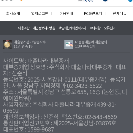
회사소개
업체로그인
이용안내
PC화면보기
전체메뉴
이용약관
개인정보처리방침
책임의한계와법적고지
주의사항
오류신고
대출중개분야 방문자수
대출중개분야 대출문의
11년 연속 1위
11년 연속 1위
사이트명 : 대출나라대부중개
대부중개업 상호명 : 주식회사 대출나라대부중개
대표
자 : 신준식
등록번호 : 2025-서울강남-0111(대부중개업)
등록기
관 : 서울 강남구 지역경제과 02-3423-5522
주소 : 서울특별시 강남구 선릉로 655, 16층 (논현동, 디
에이원타워)
사업자정보 : 주식회사 대출나라대부중개 439-81-
03602
개인정보책임자 : 신준식
팩스번호: 02-543-4569
통신판매업신고번호 : 제2025-서울강남-03876호
대표번호 : 1599-9687