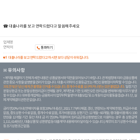
☎ 대출나라를 보고 연락드렸다고 말씀해주세요
업체명
연락처
통화하기
대출나라를 보고 연락드렸다고 하시면 보다 상담이 쉬워집니다.
※ 유의사항
계약을 체결하기 전에 자세한 내용은 상품설명서와 약관을 읽어보시기 바랍니다. 관계 법령에 따라 금융상품에
관한 중요 사항을 설명받을 권리가 있습니다. 대 출 시 귀하의 신용등급 또는 개인신용평점이 하락할 수 있습니다.
과도한 빚은 당신 에게 큰 불행을 안겨줄 수 있습니다. 중개수수료를 요구하거나 받는 것은 불법입니다.
일정 기간
분할상환금 또는 분할상환원리금이 연체될 경우, 계약만료 기한 도래전 모든 원리금을 변제해야할 의무가 발생
할 수 있습니다. 대부중개업체는 금융회사의 업무위탁을 받아 대출모집 및 소개 등의 섭외 활동을 돕습니다. 단, 실
제 계약체결의 권한은 없습니다.
금리 연20% 이내 (연체이자율 포함 20% 이내) (단, 2021. 7. 7부터 체결, 갱신, 연장되는 계 약에 한함), 취급수수료
없음, 중도상환 수수료 없음, 중개수수료 없음, 추가비용 없음. 상환기간 : 12개월 ~ 60개월 / 총 대출 비용 예시 : 100
만원을 12개월 기간 동안 최대 금 리 연20% 적용하여 원리금균등상환방법으로 이용하는 경우 총 상환금액
1,111,614원 (단, 대출상품 및 상환방법 등 대출계약 내용에 따라 달라질 수 있습니다.) 채무의 조기 상환수수료율
등 조기상환조건 없음.