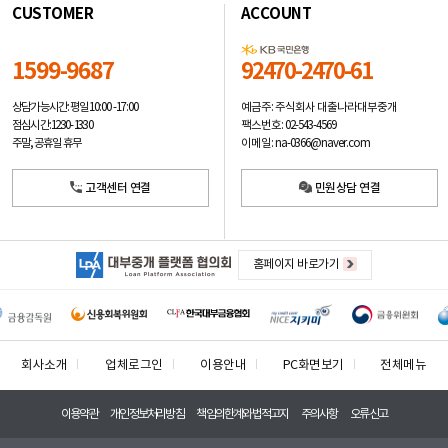
CUSTOMER
ACCOUNT
1599-9687
92470-2470-61
예금주: 주식회사 대출나라대부중개
상담가능시간: 평일
10:00 -17:00
팩스번호: 02-543-4569
점심시간: 12:30 - 13:30
이메일: na-0366@naver.com
주말, 공휴일 휴무
고객센터 연결
민원상담 연결
홈페이지 바로가기
회사소개
업체로그인
이용안내
PC화면보기
전체메뉴
이용약관
개인정보처리방침
책임의한계와법적고지
주의사항
오류신고