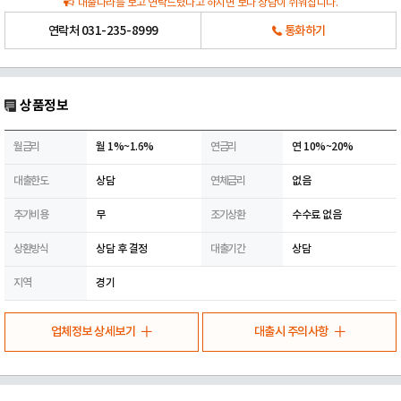
대출나라를 보고 연락드렸다고 하시면 보다 상담이 쉬워집니다.
연락처
031-235-8999
통화하기
상품정보
월금리
월 1%~1.6%
연금리
연 10%~20%
대출한도
상담
연체금리
없음
추가비용
무
조기상환
수수료 없음
상환방식
상담 후 결정
대출기간
상담
지역
경기
업체정보 상세보기
대출시 주의사항