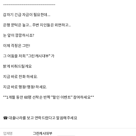
-------------------------------------------------
갑자기 긴급 자금이 필요한데....
은행 문턱은 높고... 주변 지인들은 외면하고...
눈 앞이 깜깜하시죠?
이제 걱정은 그만!
그 어둠을 저희 ''그린캐시대부'' 가
밝게 비춰드릴게요
지금 바로 전화 하세요.
지금 바로 행동! 행동! 하세요.
**1개월 동안 60명 선착순 반짝 ''할인 이벤트'' 참여하세요**
☎ 대출나라를 보고 연락드렸다고 말씀해주세요
업체명
그린캐시대부