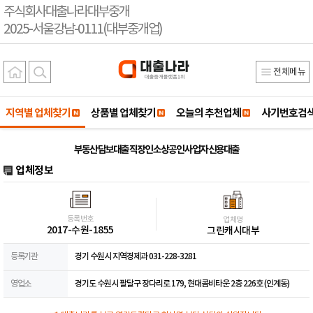
주식회사대출나라대부중개
2025-서울강남-0111(대부중개업)
전체메뉴
지역별 업체찾기
상품별 업체찾기
오늘의 추천업체
사기번호검
부동산 담보대출 직장인 소상공인 사업자 신용대출
업체정보
등록번호
업체명
2017-수원-1855
그린캐시대부
등록기관
경기 수원시 지역경제과 031-228-3281
영업소
경기도 수원시 팔달구 장다리로 179, 현대콤비타운 2층 226호 (인계동)