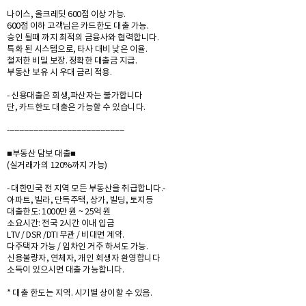
나이스, 올크레딧 600점 이상 가능.
600점 이하 고객님은 카드한도 대출 가능.
승인 될때 까지 최적의 금융사와 협력합니다.
특화 된 시스템으로, 타사 대비 낮은 이율.
철저한 비밀 보장. 정확한 대출금 지급.
부동산 보유 시 우대 금리 적용.
- 신용대출은 회생,파산자는 불가합니다
단, 카드한도 대출은 가능할 수 있습니다.
-------------------------------------------------
■부동산 담보 대출■
(실거래가의 120%까지 가능)
- 대한민국 전 지역 모든 부동산을 취급합니다.-
아파트, 빌라, 단독주택, 상가, 빌딩, 토지등
대출한도: 1000만 원 ~ 25억 원
소요시간: 전국 2시간 이내 입금
LTV / DSR /DTI 무관 / 비대면 계약.
다주택자 가능 / 임차인 거주 하셔도 가능.
신용불량자, 연체자, 개인 회생자 환영합니다
소득이 있으시면 대출 가능합니다.
* 대출 한도는 지역. 시기별 상이할 수 있음.