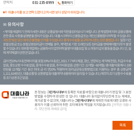
연락처
031-235-8999
통화하기
대출나라를 보고 연락드렸다고 하시면 보다 상담이 쉬워집니다.
※ 유의사항
계약을 체결하기 전에 자세한 내용은 상품설명서와 약관을 읽어보시기 바랍니다. 관계 법령에 따라 금융상품에
관한 중요 사항을 설명받을 권리가 있습니다. 대 출 시 귀하의 신용등급 또는 개인신용평점이 하락할 수 있습니다.
과도한 빚은 당신 에게 큰 불행을 안겨줄 수 있습니다. 중개수수료를 요구하거나 받는 것은 불법입니다.
일정 기간
분할상환금 또는 분할상환원리금이 연체될 경우, 계약만료 기한 도래전 모든 원리금을 변제해야할 의무가 발생
할 수 있습니다. 대부중개업체는 금융회사의 업무위탁을 받아 대출모집 및 소개 등의 섭외 활동을 돕습니다. 단, 실
제 계약체결의 권한은 없습니다.
금리 연20% 이내 (연체이자율 포함 20% 이내) (단, 2021. 7. 7부터 체결, 갱신, 연장되는 계 약에 한함), 취급수수료
없음, 중도상환 수수료 없음, 중개수수료 없음, 추가비용 없음. 상환기간 : 12개월 ~ 60개월 / 총 대출 비용 예시 : 100
만원을 12개월 기간 동안 최대 금 리 연20% 적용하여 원리금균등상환방법으로 이용하는 경우 총 상환금액
1,111,614원 (단, 대출상품 및 상환방법 등 대출계약 내용에 따라 달라질 수 있습니다.) 채무의 조기 상환수수료율
등 조기상환조건 없음.
본 정보는
그린캐시대부
에 등록한 자료를 바탕으로 대출나라가 편집 및 그 표현
방법을 수정하여 완성한 것 입니다. 대출나라 동의없이무단전재 또는 재배포,
재가공 할 수 없으며, 대출나라는
그린캐시대부
에 게재한 자료에 대한 오류와 사
용자가 이를 신뢰하여 취한 조치에대해 책임을 지지않습니다.
[저작권 대출나
라. 무단전재-재배포 금지]
목록