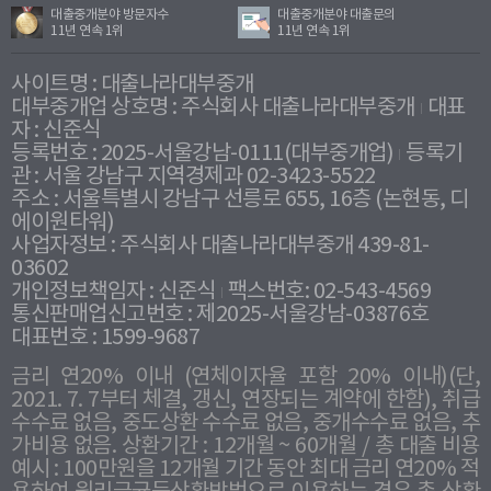
대출중개분야 방문자수
대출중개분야 대출문의
11년 연속 1위
11년 연속 1위
사이트명 : 대출나라대부중개
대부중개업 상호명 : 주식회사 대출나라대부중개
대표
자 : 신준식
등록번호 : 2025-서울강남-0111(대부중개업)
등록기
관 : 서울 강남구 지역경제과 02-3423-5522
주소 : 서울특별시 강남구 선릉로 655, 16층 (논현동, 디
에이원타워)
사업자정보 : 주식회사 대출나라대부중개 439-81-
03602
개인정보책임자 : 신준식
팩스번호: 02-543-4569
통신판매업신고번호 : 제2025-서울강남-03876호
대표번호 : 1599-9687
금리 연20% 이내 (연체이자율 포함 20% 이내)(단,
2021. 7. 7부터 체결, 갱신, 연장되는 계약에 한함), 취급
수수료 없음, 중도상환 수수료 없음, 중개수수료 없음, 추
가비용 없음. 상환기간 : 12개월 ~ 60개월 / 총 대출 비용
예시 : 100만원을 12개월 기간 동안 최대 금리 연20% 적