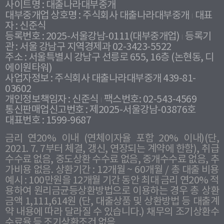
사이트명 : 대출나라대부중개
대부중개업 상호명 : 주식회사 대출나라대부중개
대표
자 : 신준식
등록번호 : 2025-서울강남-0111(대부중개업)
등록기
관 : 서울 강남구 지역경제과 02-3423-5522
주소 : 서울특별시 강남구 선릉로 655, 16층 (논현동, 디
에이원타워)
사업자정보 : 주식회사 대출나라대부중개 439-81-
03602
개인정보책임자 : 신준식
팩스번호: 02-543-4569
통신판매업신고번호 : 제2025-서울강남-03876호
대표번호 : 1599-9687
금리 연20% 이내 (연체이자율 포함 20% 이내)(단,
2021. 7. 7부터 체결, 갱신, 연장되는 계약에 한함), 취급
수수료 없음, 중도상환 수수료 없음, 중개수수료 없음, 추
가비용 없음. 상환기간 : 12개월 ~ 60개월 / 총 대출 비용
예시 : 100만원을 12개월 기간 동안 최대 금리 연20% 적
용하여 원리금균등상환방법으로 이용하는 경우 총 상환
금액 1,111,614원 (단, 대출상품 및 상환방법 등 대출계
약 내용에 따라 달라질 수 있습니다.) 채무의 조기상환수
수료율 등 조기상환조건 없음.