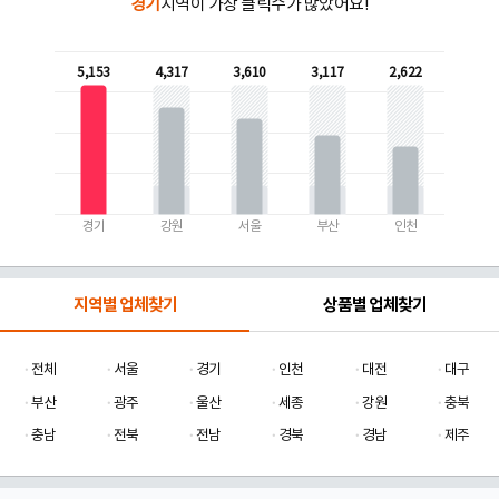
경기
지역이 가장 클릭수가 많았어요!
5,153
4,317
3,610
3,117
2,622
경기
강원
서울
부산
인천
지역별 업체찾기
상품별 업체찾기
전체
서울
경기
인천
대전
대구
부산
광주
울산
세종
강원
충북
충남
전북
전남
경북
경남
제주