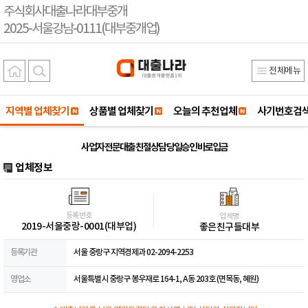
주식회사대출나라대부중개
2025-서울강남-0111(대부중개업)
전체메뉴
지역별 업체찾기
상품별 업체찾기
오늘의 추천업체
사기번호검
사업자 전문대출 친절상담 당일승인 바로입금
업체정보
등록번호
업체명
2019-서울중랑-0001(대부업)
좋은친구들대부
등록기관
서울 중랑구 지역경제과 02-2094-2253
영업소
서울특별시 중랑구 봉우재로 164-1, A동 203호 (면목동, 혜원)