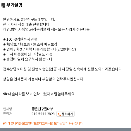
부가설명
안녕하세요 좋은친구들대부입니다.
전국 자사 직접 대출 진행합니다
개인,법인,자영업,공장운영을 하시는 모든 사업자 전문대출!
◈ 100 ~3억원까지 진행
◈ 無담보 / 無보증 / 無조회 비밀보장
◈ 연체 / 회생 / 회복 대출가능합니다(만20세이상)
◈ 타사 이용중이신 고객님도 가능
◈ 출장비 일체 요구하지 않습니다
접수상담 > 미팅 및 진행 > 승인(입금) 까지 당일 신속하게 진행 도와드리겠습니다
상담은 언제든지 가능하니 부담없이 연락주시면됩니다
☎ 대출나라를 보고 연락드렸다고 말씀해주세요
업체명
좋은친구들대부
연락처
010-5944-2828
통화하기
대출나라를 보고 연락드렸다고 하시면 보다 상담이 쉬워집니다.