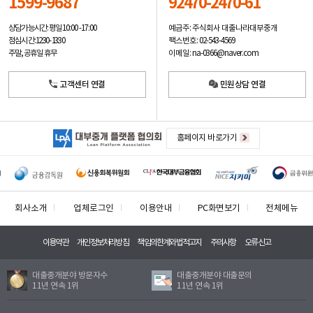
1599-9687
92470-2470-61
예금주: 주식회사 대출나라대부중개
상담가능시간: 평일
10:00 -17:00
팩스번호: 02-543-4569
점심시간: 12:30 - 13:30
이메일: na-0366@naver.com
주말, 공휴일 휴무
고객센터 연결
민원상담 연결
홈페이지 바로가기
회사소개
업체로그인
이용안내
PC화면보기
전체메뉴
이용약관
개인정보처리방침
책임의한계와법적고지
주의사항
오류신고
대출중개분야 방문자수
대출중개분야 대출문의
11년 연속 1위
11년 연속 1위