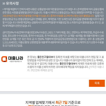
※ 유의사항
계약을 체결하기 전에 자세한 내용은 상품설명서와 약관을 읽어보시기 바랍니다. 관계 법령에 따라 금융상품에
관한 중요 사항을 설명받을 권리가 있습니다. 대 출 시 귀하의 신용등급 또는 개인신용평점이 하락할 수 있습니다.
과도한 빚은 당신 에게 큰 불행을 안겨줄 수 있습니다. 중개수수료를 요구하거나 받는 것은 불법입니다.
일정 기간
분할상환금 또는 분할상환원리금이 연체될 경우, 계약만료 기한 도래전 모든 원리금을 변제해야할 의무가 발생
할 수 있습니다. 대부중개업체는 금융회사의 업무위탁을 받아 대출모집 및 소개 등의 섭외 활동을 돕습니다. 단, 실
제 계약체결의 권한은 없습니다.
금리 연20% 이내 (연체이자율 포함 20% 이내) (단, 2021. 7. 7부터 체결, 갱신, 연장되는 계 약에 한함), 취급수수료
없음, 중도상환 수수료 없음, 중개수수료 없음, 추가비용 없음. 상환기간 : 12개월 ~ 60개월 / 총 대출 비용 예시 : 100
만원을 12개월 기간 동안 최대 금 리 연20% 적용하여 원리금균등상환방법으로 이용하는 경우 총 상환금액
1,111,614원 (단, 대출상품 및 상환방법 등 대출계약 내용에 따라 달라질 수 있습니다.) 채무의 조기 상환수수료율
등 조기상환조건 없음.
본 정보는
좋은친구들대부
에 등록한 자료를 바탕으로 대출나라가 편집 및 그 표
현방법을 수정하여 완성한 것 입니다. 대출나라 동의없이무단전재 또는 재배포,
재가공 할 수 없으며, 대출나라는
좋은친구들대부
에 게재한 자료에 대한 오류와
사용자가 이를 신뢰하여 취한 조치에대해 책임을 지지않습니다.
[저작권 대출나
라. 무단전재-재배포 금지]
목록
지역별 업체찾기에서
최근 7일
기준으로