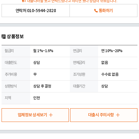
대출나라를 보고 연락드렸다고 하시면 보다 상담이 쉬워집니다.
연락처
010-5944-2828
통화하기
상품정보
월금리
월 1%~1.6%
연금리
연 10%~20%
대출한도
상담
연체금리
없음
추가비용
무
조기상환
수수료 없음
상환방식
상담 후 결정
대출기간
상담
지역
인천
업체정보 상세보기
대출시 주의사항