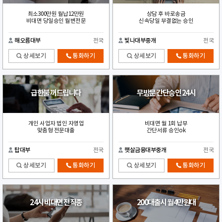
최소300만원 월납12만원
상담 후 바로송금
비대면 당일승인 월변전문
신속당일 부결없는 승인
해오름대부
전국
빛나대부중개
전국
상세보기
통화하기
상세보기
통화하기
급한불 꺼드립니다
무방문 간단승인 24시
개인 사업자 법인 자영업
비대면 월 1회 납부
맞춤형 전문대출
간단서류 승인ok
탑대부
전국
햇살금융대부중개
전국
상세보기
통화하기
상세보기
통화하기
24시 비대면 전직종
200대출시 월4만원대