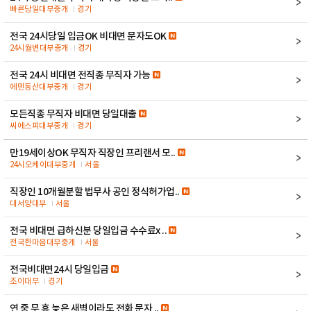
빠른당일대부중개
경기
전국 24시당일 입금OK 비대면 문자도OK
24시월변대부중개
경기
전국 24시 비대면 전직종 무직자 가능
에덴동산대부중개
경기
모든직종 무직자 비대면 당일대출
씨에스피대부중개
경기
만19세이상OK 무직자 직장인 프리랜서 모..
24시오케이대부중개
서울
직장인 10개월분할 법무사 공인 정식허가업..
대서양대부
서울
전국 비대면 급하신분 당일입금 수수료x ..
전국한마음대부중개
서울
전국비대면24시 당일입금
조이대부
경기
연 중 무 휴 늦은 새벽이라도 전화 문자 ..