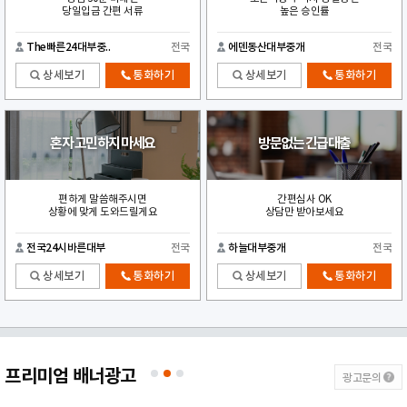
당일입금 간편 서류
높은 승인률
The빠른24대부중..
전국
에덴동산대부중개
전국
상세보기
통화하기
상세보기
통화하기
혼자 고민하지 마세요
방문없는 긴급대출
편하게 말씀해주시면
간편심사 OK
상황에 맞게 도와드릴게요
상담만 받아보세요
전국24시바른대부
전국
하늘대부중개
전국
상세보기
통화하기
상세보기
통화하기
프리미엄 배너광고
광고문의