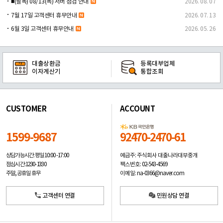
■(필독) 08/13(목) 서버 점검 안내
2026. 08. 07
7월 17일 고객센터 휴무안내
2026. 07. 13
6월 3일 고객센터 휴무안내
2026. 05. 26
대출상환금
등록대부업체
이자계산기
통합조회
CUSTOMER
ACCOUNT
1599-9687
92470-2470-61
예금주: 주식회사 대출나라대부중개
상담가능시간: 평일
10:00 -17:00
팩스번호: 02-543-4569
점심시간: 12:30 - 13:30
이메일: na-0366@naver.com
주말, 공휴일 휴무
고객센터 연결
민원상담 연결