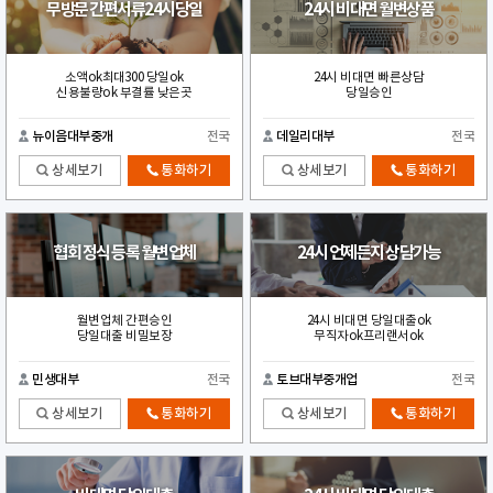
무방문 간편서류24시당일
24시 비대면 월변상품
소액ok최대300 당일ok
24시 비대면 빠른상담
신용불량ok 부결률 낮은곳
당일승인
뉴이음대부중개
전국
데일리대부
전국
상세보기
통화하기
상세보기
통화하기
협회 정식 등록 월변업체
24시 언제든지 상담가능
월변업체 간편승인
24시 비대면 당일대출ok
당일대출 비밀보장
무직자ok프리랜서ok
민생대부
전국
토브대부중개업
전국
상세보기
통화하기
상세보기
통화하기