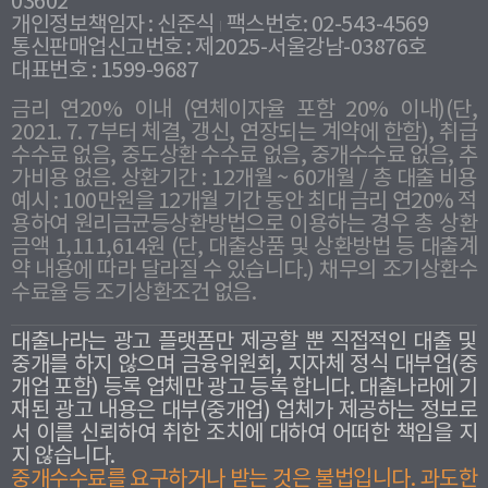
03602
개인정보책임자 : 신준식
팩스번호: 02-543-4569
통신판매업신고번호 : 제2025-서울강남-03876호
대표번호 : 1599-9687
금리 연20% 이내 (연체이자율 포함 20% 이내)(단,
2021. 7. 7부터 체결, 갱신, 연장되는 계약에 한함), 취급
수수료 없음, 중도상환 수수료 없음, 중개수수료 없음, 추
가비용 없음. 상환기간 : 12개월 ~ 60개월 / 총 대출 비용
예시 : 100만원을 12개월 기간 동안 최대 금리 연20% 적
용하여 원리금균등상환방법으로 이용하는 경우 총 상환
금액 1,111,614원 (단, 대출상품 및 상환방법 등 대출계
약 내용에 따라 달라질 수 있습니다.) 채무의 조기상환수
수료율 등 조기상환조건 없음.
대출나라는 광고 플랫폼만 제공할 뿐 직접적인 대출 및
중개를 하지 않으며 금융위원회, 지자체 정식 대부업(중
개업 포함) 등록 업체만 광고 등록 합니다. 대출나라에 기
재된 광고 내용은 대부(중개업) 업체가 제공하는 정보로
서 이를 신뢰하여 취한 조치에 대하여 어떠한 책임을 지
지 않습니다.
중개수수료를 요구하거나 받는 것은 불법입니다. 과도한