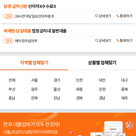
믿고 연락주세요
비대면 빠른진행
상세보기
통화하기
전국
뉴스타트대부중개
비대면 당일대출
수수료X 선이자 X
상세보기
통화하기
전국
모범트러스트대부
지역별 업체찾기
상품별 업체찾기
전체
서울
경기
인천
대전
대구
부산
광주
울산
세종
강원
충북
충남
전북
전남
경북
경남
제주
전국 대출업체가 모두 한곳에!
대출, 비교하고 상담까지 다이렉트로