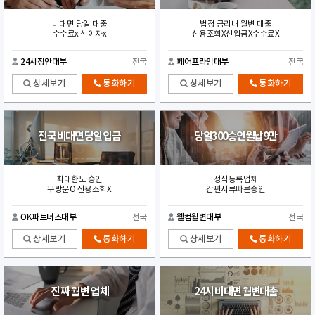
비대면 당일 대출
법정 금리내 월변 대출
수수료x 선이자x
신용조회X선입금X수수료X
24시정안대부
전국
페어프라임대부
전국
상세보기
통화하기
상세보기
통화하기
전국 비대면 당일 입금
당일300승인월납9만
최대한도 승인
정식등록업체
무방문O 신용조회X
간편서류빠른승인
OK파트너스대부
전국
웰컴월변대부
전국
상세보기
통화하기
상세보기
통화하기
진 짜 월 변 업 체
24시 비대면 월변대출