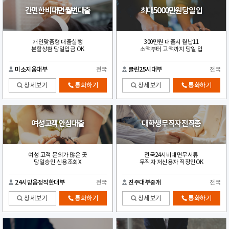
간편한 비대면 월변대출
최대5000만원 당일 입
개인맞춤형 대출실행
300만원 대출시 월납11
분할상환 당일입금 OK
소액부터 고액까지 당일 입
미소지움대부
전국
클린25시대부
전국
상세보기
통화하기
상세보기
통화하기
여성 고객 안심대출
대학생 무직자 전직종
여성 고객 문의가 많은 곳
전국24시비대면무서류
당일승인 신용조회X
무직자 저신용자 직장인OK
24시믿음정직한대부
전국
진주대부중개
전국
상세보기
통화하기
상세보기
통화하기