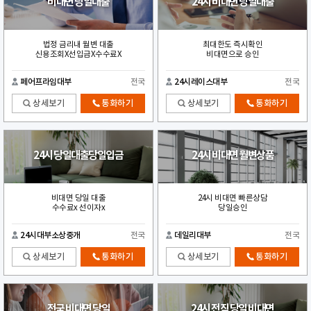
비대면 당일대출
24시 비대면 당일대출
법정 금리내 월변 대출
최대한도 즉시확인
신용조회X선입금X수수료X
비대면으로 승인
페어프라임대부
전국
24시레이스대부
전국
상세보기
통화하기
상세보기
통화하기
24시 당일대출당일입금
24시 비대면 월변상품
비대면 당일 대출
24시 비대면 빠른상담
수수료x 선이자x
당일승인
24시대부소상중개
전국
데일리대부
전국
상세보기
통화하기
상세보기
통화하기
전국 비대면 당일
24시 전직 당일 비대면