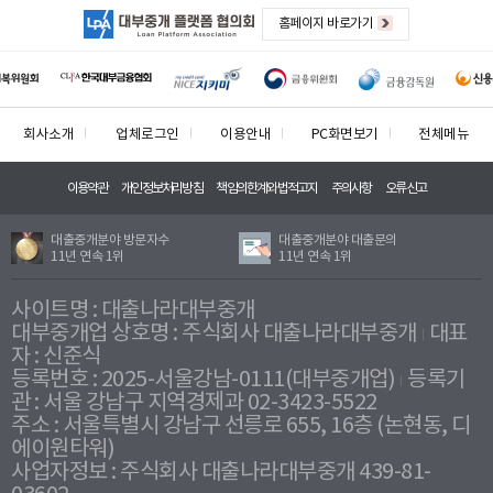
홈페이지 바로가기
회사소개
업체로그인
이용안내
PC화면보기
전체메뉴
이용약관
개인정보처리방침
책임의한계와법적고지
주의사항
오류신고
대출중개분야 방문자수
대출중개분야 대출문의
11년 연속 1위
11년 연속 1위
사이트명 : 대출나라대부중개
대부중개업 상호명 : 주식회사 대출나라대부중개
대표
자 : 신준식
등록번호 : 2025-서울강남-0111(대부중개업)
등록기
관 : 서울 강남구 지역경제과 02-3423-5522
주소 : 서울특별시 강남구 선릉로 655, 16층 (논현동, 디
에이원타워)
사업자정보 : 주식회사 대출나라대부중개 439-81-