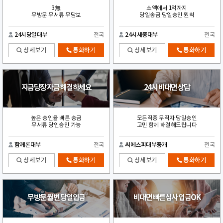
3無
소액에서 1억까지
무방문 무서류 무담보
당일송금 당일승인 원칙
24시당일대부
전국
24시세종대부
전국
상세보기
통화하기
상세보기
통화하기
지금당장 자금 해결하세요
24시 비대면 상담
높은 승인율 빠른 송금
모든직종 무직자 당일승인
무서류 당인승인 가능
고민 함께 해결해드립니다
함께론대부
전국
씨에스피대부중개
전국
상세보기
통화하기
상세보기
통화하기
무방문 월변 당일입금
비대면 빠른심사 입금OK