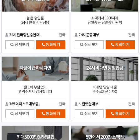
높은 승인률
소액에서 1000까지
24시 친절 간단상담
당일송금 당일승인 원칙
24시전국당일승인대..
전국
24시문종대부
전국
상세보기
통화하기
상세보기
통화하기
자금이 급하시다면
24시 비대면 당일입금
월 1회 부담없이
비대면 당일 대출
연락주셔서 감사합니다
수수료X 선이자X
365더퍼스트대부중..
전국
노란햇살대부
전국
상세보기
통화하기
상세보기
통화하기
최대5000만원 당일 입
5만에서 200만 소액전