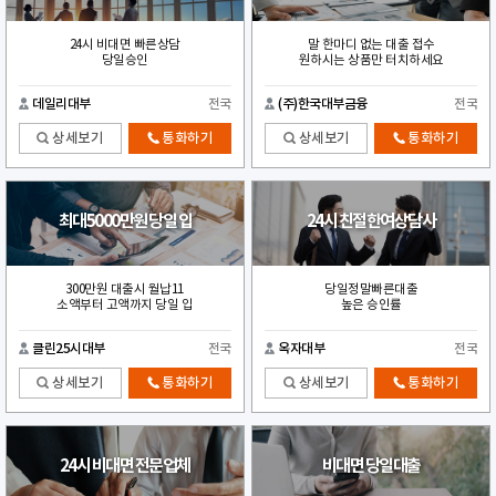
24시 비대면 빠른상담
말 한마디 없는 대출 접수
당일승인
원하시는 상품만 터치하세요
데일리대부
전국
(주)한국대부금융
전국
상세보기
통화하기
상세보기
통화하기
최대5000만원 당일 입
24시 친절한여상담사
300만원 대출시 월납11
당일정말빠른대출
소액부터 고액까지 당일 입
높은 승인률
클린25시대부
전국
옥자대부
전국
상세보기
통화하기
상세보기
통화하기
24시 비대면 전문업체
비대면 당일대출