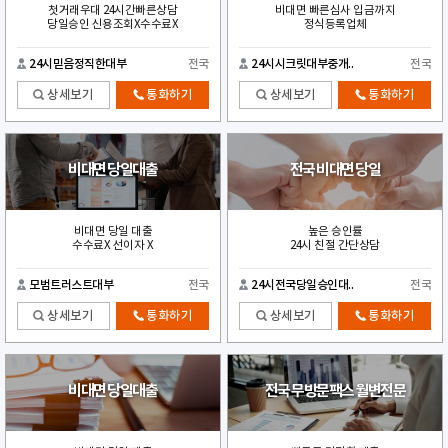
첫거래우대 24시간빠른상담
비대면 빠른심사 입금까지
당일승인 신용조회X수수료X
정식등록업체
24시믿음정직한대부
전국
24시시크릿대부중개..
전국
상세보기
통화하기
상세보기
통화하기
비대면 당일대출
전국 비대면 당일
비대면 당일 대출
높은 승인률
수수료X 선이자 X
24시 친절 간단상담
모범트러스트대부
전국
24시전국당일승인대..
전국
상세보기
통화하기
상세보기
통화하기
비대면 당일대출
전국 무방문팩스 월변전문