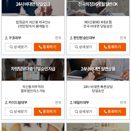
24시 비대면 당일입금
전국최장36개월 월변OK
법정금리 저신용 외국인o
NO신용NO 4대보험
3천만원까지 60개월 O
전국 비대면 당일승인
구조대부
전국
편안한승인대부
전국
상세보기
통화하기
상세보기
통화하기
차량담보대출 당일승인지급
24시 비대면 월변상품
저신용자무직자
24시 비대면 빠른상담
할부법인리스가능
당일승인
카더드림대부
전국
데일리대부
전국
상세보기
통화하기
상세보기
통화하기