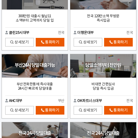
300만원 대출시 월납11
전국 120만소액 무방문
소액부터 고액까지 당일 입
즉시입금
클린25시대부
전국
더행운대부
전국
상세보기
통화하기
상세보기
통화하기
부산24시 당일 대출가능
당일 소액부터 천만원
부산전화한통에 즉시대출
비대면 간편심사
24시간 빠르게 당일대출
당일 즉시 입금
AHC대부
부산
OK파트너스대부
전국
상세보기
통화하기
상세보기
통화하기
전국 24시 당일대출
전국 24시 당일대출