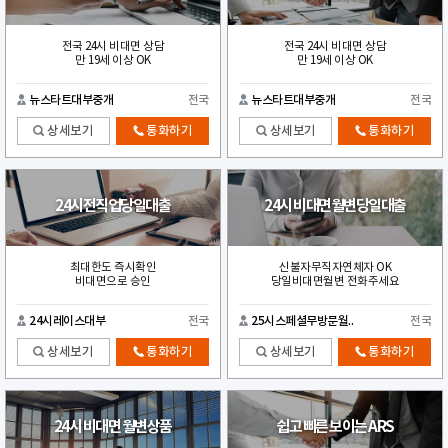
전국 24시 비대면 상담
전국 24시 비대면 상담
만 19세 이상 OK
만 19세 이상 OK
뉴스타트대부중개
전국
뉴스타트대부중개
전국
상세보기
통화하기
상세보기
통화하기
24시전직업당일대출
24시 비대면월변당일대출
최대한도 즉시확인
신불자무직자연체자 OK
비대면으로 승인
당일비대면월변 전화주세요
24시레이스대부
전국
25시스페셜무방문월..
전국
상세보기
통화하기
상세보기
통화하기
24시 비대면 월변상품
쉽고 빠른 보이는 ARS