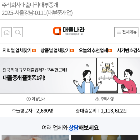
주식회사대출나라대부중개
2025-서울강남-0111(대부중개업)
전체메뉴
지역별 업체찾기
상품별 업체찾기
오늘의 추천업체
사기번호검
전국 최대 규모 대출업체가 모두 한곳에!
대출 중개 플랫폼 1위!
이용안내
주의사항
2,690
1,118,612
오늘 방문자
명
총 대출 문의
건
상담
해보세요
여러 업체와