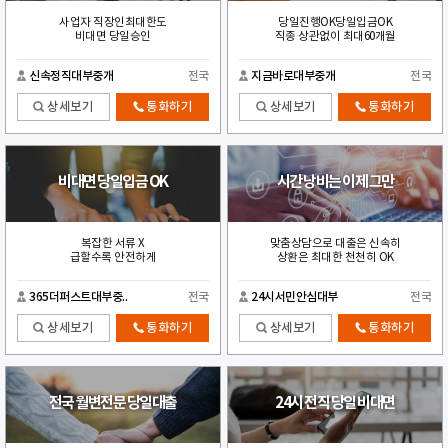
사업자 직장인최대한도
당일진행OK당일입금OK
비대면 당일승인
직종 상관없이 최대60개월
신속정직대부중개
전국
지금바로대부중개
전국
상세보기
통화하기
상세보기
통화하기
비대면 당일입금 OK
시간 낭비는 이제 그만
복잡한 서류 X
맞춤상담으로 대출은 신속히
급할수록 안전하게
상환은 최대한 천천히 OK
365더퍼스트대부중..
전국
24시서민안심대부
전국
상세보기
통화하기
상세보기
통화하기
전국 월변전문 당일대출
24시 전직 당일 비대면