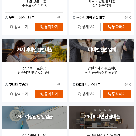
비대면 당일 대출
빠르고 간편한 대출
수수료X 선이자 X
정식등록업체
모범트러스트대부
전국
스마트파이낸셜대부
전국
상세보기
통화하기
상세보기
통화하기
24시 비대면 월변대출
비대면 월변 업체
상담 후 바로송금
간편심사 신용조회X
신속당일 부결없는 승인
원리금균등상환 월납입
빛나대부중개
전국
OK파트너스대부
전국
상세보기
통화하기
상세보기
통화하기
24시 여상담 당일 입금
24시 비대면 당일대출
상담 30분 비대면
모든직종 무직자 당일승인