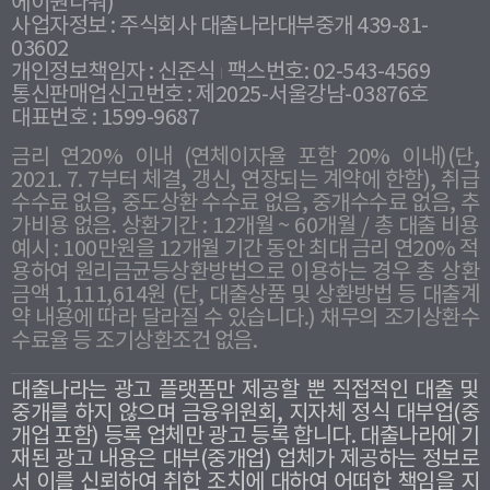
에이원타워)
사업자정보 : 주식회사 대출나라대부중개 439-81-
03602
개인정보책임자 : 신준식
팩스번호: 02-543-4569
통신판매업신고번호 : 제2025-서울강남-03876호
대표번호 : 1599-9687
금리 연20% 이내 (연체이자율 포함 20% 이내)(단,
2021. 7. 7부터 체결, 갱신, 연장되는 계약에 한함), 취급
수수료 없음, 중도상환 수수료 없음, 중개수수료 없음, 추
가비용 없음. 상환기간 : 12개월 ~ 60개월 / 총 대출 비용
예시 : 100만원을 12개월 기간 동안 최대 금리 연20% 적
용하여 원리금균등상환방법으로 이용하는 경우 총 상환
금액 1,111,614원 (단, 대출상품 및 상환방법 등 대출계
약 내용에 따라 달라질 수 있습니다.) 채무의 조기상환수
수료율 등 조기상환조건 없음.
대출나라는 광고 플랫폼만 제공할 뿐 직접적인 대출 및
중개를 하지 않으며 금융위원회, 지자체 정식 대부업(중
개업 포함) 등록 업체만 광고 등록 합니다. 대출나라에 기
재된 광고 내용은 대부(중개업) 업체가 제공하는 정보로
서 이를 신뢰하여 취한 조치에 대하여 어떠한 책임을 지