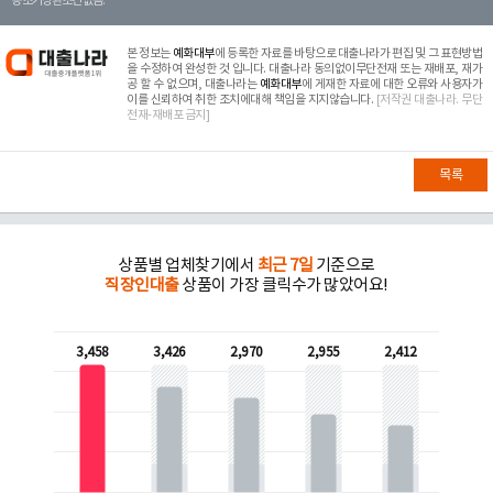
등 조기상환조건 없음.
본 정보는
예화대부
에 등록한 자료를 바탕으로 대출나라가 편집 및 그 표현방법
을 수정하여 완성한 것 입니다. 대출나라 동의없이무단전재 또는 재배포, 재가
공 할 수 없으며, 대출나라는
예화대부
에 게재한 자료에 대한 오류와 사용자가
이를 신뢰하여 취한 조치에대해 책임을 지지않습니다.
[저작권 대출나라. 무단
전재-재배포 금지]
목록
상품별 업체찾기에서
최근 7일
기준으로
직장인대출
상품이 가장 클릭수가 많았어요!
3,458
3,426
2,970
2,955
2,412