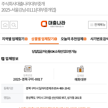
주식회사대출나라대부중개
2025-서울강남-0111(대부중개업)
전체메뉴
지역별 업체찾기
상품별 업체찾기
오늘의 추천업체
사기번호검
당일입금 저신용OK 소득만 있으면 가능
업체정보
등록번호
업체명
2025-경북구미-0017
예화대부
등록기관
경북 구미시 일자리경제과 054-480-2642
영업소
경상북도 구미시 고아읍 선산대로 957, 상가동 201호