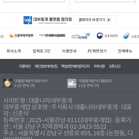
홈페이지 바로가기
회사소개
업체로그인
이용안내
PC화면보기
전체메뉴
이용약관
개인정보처리방침
책임의한계와법적고지
주의사항
오류신고
대출중개분야 방문자수
대출중개분야 대출문의
11년 연속 1위
11년 연속 1위
사이트명 : 대출나라대부중개
대부중개업 상호명 : 주식회사 대출나라대부중개
대표
자 : 신준식
등록번호 : 2025-서울강남-0111(대부중개업)
등록기
관 : 서울 강남구 지역경제과 02-3423-5522
주소 : 서울특별시 강남구 선릉로 655, 16층 (논현동, 디