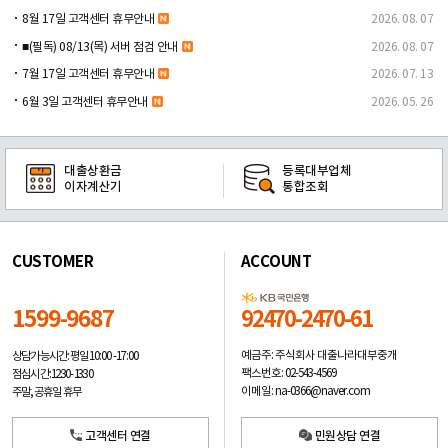
8월 17일 고객센터 휴무안내
2026. 08. 07
■(필독) 08/13(목) 서버 점검 안내
2026. 08. 07
7월 17일 고객센터 휴무안내
2026. 07. 13
6월 3일 고객센터 휴무안내
2026. 05. 26
대출상환금
등록대부업체
이자계산기
통합조회
CUSTOMER
ACCOUNT
1599-9687
92470-2470-61
예금주: 주식회사 대출나라대부중개
상담가능시간: 평일
10:00 -17:00
팩스번호: 02-543-4569
점심시간: 12:30 - 13:30
이메일: na-0366@naver.com
주말, 공휴일 휴무
고객센터 연결
민원상담 연결