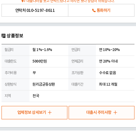
대출나라를 보고 연락드렸다고 하시면 보다 상담이 쉬워집니다.
연락처
010-5197-8611
통화하기
상품정보
월금리
월 1%~1.6%
연금리
연 10%~20%
대출한도
5000만원
연체금리
연 20% 이내
추가비용
무
조기상환
수수료 없음
상환방식
원리금균등상환
대출기간
최대 12 개월
지역
전국
업체정보 상세보기
대출시 주의사항