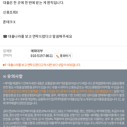
대출은 한 곳에 한 번에 받는 게 원칙입니다.
신용조회X
폰테크 X
☎ 대출나라를 보고 연락드렸다고 말씀해주세요
업체명
예화대부
연락처
010-5197-8611
통화하기
대출나라를 보고 연락드렸다고 하시면 보다 상담이 쉬워집니다.
※ 유의사항
계약을 체결하기 전에 자세한 내용은 상품설명서와 약관을 읽어보시기 바랍니다. 관계 법령에 따라 금융상품에
관한 중요 사항을 설명받을 권리가 있습니다. 대 출 시 귀하의 신용등급 또는 개인신용평점이 하락할 수 있습니다.
과도한 빚은 당신 에게 큰 불행을 안겨줄 수 있습니다. 중개수수료를 요구하거나 받는 것은 불법입니다.
일정 기간
분할상환금 또는 분할상환원리금이 연체될 경우, 계약만료 기한 도래전 모든 원리금을 변제해야할 의무가 발생
할 수 있습니다. 대부중개업체는 금융회사의 업무위탁을 받아 대출모집 및 소개 등의 섭외 활동을 돕습니다. 단, 실
제 계약체결의 권한은 없습니다.
금리 연20% 이내 (연체이자율 포함 20% 이내) (단, 2021. 7. 7부터 체결, 갱신, 연장되는 계 약에 한함), 취급수수료
없음, 중도상환 수수료 없음, 중개수수료 없음, 추가비용 없음. 상환기간 : 12개월 ~ 60개월 / 총 대출 비용 예시 : 100
만원을 12개월 기간 동안 최대 금 리 연20% 적용하여 원리금균등상환방법으로 이용하는 경우 총 상환금액
1,111,614원 (단, 대출상품 및 상환방법 등 대출계약 내용에 따라 달라질 수 있습니다.) 채무의 조기 상환수수료율