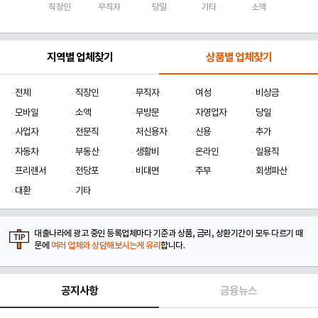
직장인
무직자
당일
기타
소액
지역별 업체찾기
상품별 업체찾기
전체
직장인
무직자
여성
비상금
모바일
소액
무방문
자영업자
당일
사업자
전문직
저신용자
신용
추가
자동차
부동산
생활비
온라인
일용직
프리랜서
전당포
비대면
주부
회생파산
대환
기타
대출나라에 광고 중인 등록업체마다 기준과 상품, 금리, 상환기간이 모두 다르기 때
문에
여러 업체와 상담해보시는게 유리
합니다.
공지사항
금융뉴스