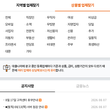
지역별 업체찾기
상품별 업체찾기
전체
직장인
무직자
여성
비상금
모바일
소액
무방문
자영업자
당일
사업자
전문직
저신용자
신용
추가
자동차
부동산
생활비
온라인
일용직
프리랜서
전당포
비대면
주부
회생파산
대환
기타
대출나라에 광고 중인 등록업체마다 기준과 상품, 금리, 상환기간이 모두 다르기 때
문에
여러 업체와 상담해보시는게 유리
합니다.
공지사항
금융뉴스
8월 17일 고객센터 휴무안내
2026. 08. 07
■(필독) 08/13(목) 서버 점검 안내
2026. 08. 07