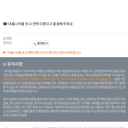
☎ 대출나라를 보고 연락드렸다고 말씀해주세요
업체명
연락처
통화하기
대출나라를 보고 연락드렸다고 하시면 보다 상담이 쉬워집니다.
※ 유의사항
계약을 체결하기 전에 자세한 내용은 상품설명서와 약관을 읽어보시기 바랍니다. 관계 법령에 따라 금융상품에
관한 중요 사항을 설명받을 권리가 있습니다. 대 출 시 귀하의 신용등급 또는 개인신용평점이 하락할 수 있습니다.
과도한 빚은 당신 에게 큰 불행을 안겨줄 수 있습니다. 중개수수료를 요구하거나 받는 것은 불법입니다.
일정 기간
분할상환금 또는 분할상환원리금이 연체될 경우, 계약만료 기한 도래전 모든 원리금을 변제해야할 의무가 발생
할 수 있습니다. 대부중개업체는 금융회사의 업무위탁을 받아 대출모집 및 소개 등의 섭외 활동을 돕습니다. 단, 실
제 계약체결의 권한은 없습니다.
금리 연20% 이내 (연체이자율 포함 20% 이내) (단, 2021. 7. 7부터 체결, 갱신, 연장되는 계 약에 한함), 취급수수료
없음, 중도상환 수수료 없음, 중개수수료 없음, 추가비용 없음. 상환기간 : 12개월 ~ 60개월 / 총 대출 비용 예시 : 100
만원을 12개월 기간 동안 최대 금 리 연20% 적용하여 원리금균등상환방법으로 이용하는 경우 총 상환금액
1,111,614원 (단, 대출상품 및 상환방법 등 대출계약 내용에 따라 달라질 수 있습니다.) 채무의 조기 상환수수료율
등 조기상환조건 없음.