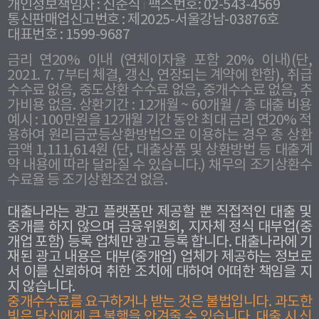
개인정보책임자 : 신준식
팩스번호: 02-543-4569
통신판매업신고번호 : 제2025-서울강남-03876호
대표번호 : 1599-9687
금리 연20% 이내 (연체이자율 포함 20% 이내)(단,
2021. 7. 7부터 체결, 갱신, 연장되는 계약에 한함), 취급
수수료 없음, 중도상환 수수료 없음, 중개수수료 없음, 추
가비용 없음. 상환기간 : 12개월 ~ 60개월 / 총 대출 비용
예시 : 100만원을 12개월 기간 동안 최대 금리 연20% 적
용하여 원리금균등상환방법으로 이용하는 경우 총 상환
금액 1,111,614원 (단, 대출상품 및 상환방법 등 대출계
약 내용에 따라 달라질 수 있습니다.) 채무의 조기상환수
수료율 등 조기상환조건 없음.
대출나라는 광고 플랫폼만 제공할 뿐 직접적인 대출 및
중개를 하지 않으며 금융위원회, 지자체 정식 대부업(중
개업 포함) 등록 업체만 광고 등록 합니다. 대출나라에 기
재된 광고 내용은 대부(중개업) 업체가 제공하는 정보로
서 이를 신뢰하여 취한 조치에 대하여 어떠한 책임을 지
지 않습니다.
중개수수료를 요구하거나 받는 것은 불법입니다. 과도한
빛은 당신에게 큰 불행을 안겨줄 수 있습니다. 대출 시 신