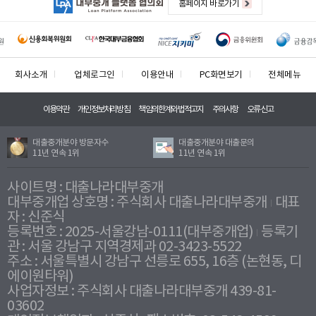
홈페이지 바로가기
회사소개
업체로그인
이용안내
PC화면보기
전체메뉴
이용약관
개인정보처리방침
책임의한계와법적고지
주의사항
오류신고
대출중개분야 방문자수
대출중개분야 대출문의
11년 연속 1위
11년 연속 1위
사이트명 : 대출나라대부중개
대부중개업 상호명 : 주식회사 대출나라대부중개
대표
자 : 신준식
등록번호 : 2025-서울강남-0111(대부중개업)
등록기
관 : 서울 강남구 지역경제과 02-3423-5522
주소 : 서울특별시 강남구 선릉로 655, 16층 (논현동, 디
에이원타워)
사업자정보 : 주식회사 대출나라대부중개 439-81-
03602