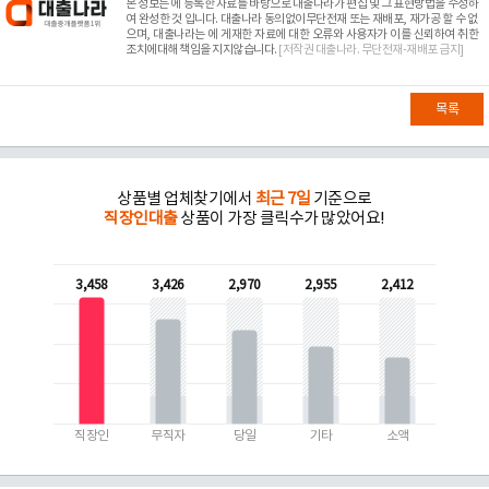
본 정보는
에 등록한 자료를 바탕으로 대출나라가 편집 및 그 표현방법을 수정하
여 완성한 것 입니다. 대출나라 동의없이무단전재 또는 재배포, 재가공 할 수 없
으며, 대출나라는
에 게재한 자료에 대한 오류와 사용자가 이를 신뢰하여 취한
조치에대해 책임을 지지않습니다.
[저작권 대출나라. 무단전재-재배포 금지]
목록
상품별 업체찾기에서
최근 7일
기준으로
직장인대출
상품이 가장 클릭수가 많았어요!
3,458
3,426
2,970
2,955
2,412
직장인
무직자
당일
기타
소액