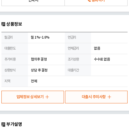
연락처
통화하기
상품정보
월금리
월 1%~1.6%
연금리
대출한도
연체금리
없음
추가비용
협의후 결정
조기상환
수수료 없음
상환방식
상담 후 결정
대출기간
지역
전체
업체정보 상세보기
대출시 주의사항
부가설명