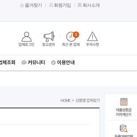
즐겨찾기
회원가입
회사소개
1
업체로그인
광고문의
최근 본 업체
주의사항
업체조회
커뮤니티
이용안내
HOME
>
상품별 업체찾기
대출상환금
이자계산기
등록대부업체