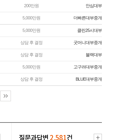
200만원
안심대부
5,000만원
더빠른대부중개
5,000만원
클린25시대부
상담 후 결정
굿머니대부중개
상담 후 결정
블랙대부
5,000만원
고구려대부중개
상담 후 결정
BLUE대부중개
질문과답변
2,581
건