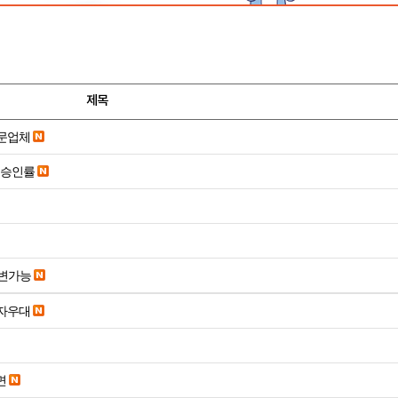
제목
전문업체
은승인률
변가능
당일입금 수수료x 사업자우대
면