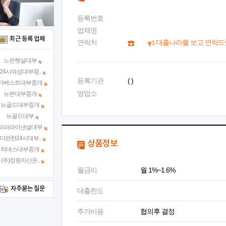
등록번호
업체명
최근 등록 업체
연락처
대출나라를 보고 연락드
노란햇살대부
24시여성대부중..
등록기관
( )
더베스트대부중개
영업소
뉴본대부중개
뉴골드대부중개
뉴골드대부
파파파이낸셜대부
더편한24시대부..
상품정보
하데스대부중개
(주)정원자산운..
월금리
월 1%~1.6%
자주묻는 질문
대출한도
추가비용
협의후 결정