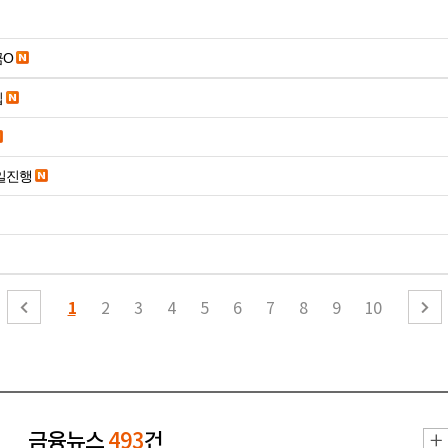
금O
입
당일진행
1
2
3
4
5
6
7
8
9
10
금융뉴스
493
건