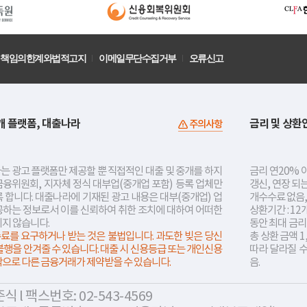
책임의한계와법적고지
이메일무단수집거부
오류신고
개 플랫폼, 대출나라
금리 및 상환
주의사항
는 광고 플랫폼만 제공할 뿐 직접적인 대출 및 중개를 하지
금리 연20% 이
금융위원회, 지자체 정식 대부업(중개업 포함) 등록 업체만
갱신, 연장 되
 합니다. 대출나라에 기재된 광고 내용은 대부(중개업) 업
개수수료 없음,
공하는 정보로서 이를 신뢰하여 취한 조치에 대하여 어떠한
상환기간 : 12
지지 않습니다.
동안 최대 금
료를 요구하거나 받는 것은 불법입니다. 과도한 빚은 당신
총 상환 금액 1
불행을 안겨줄 수 있습니다. 대출 시 신용등급 또는 개인신용
따라 달라질 
락으로 다른 금융거래가 제약받을 수 있습니다.
음.
 l 팩스번호: 02-543-4569