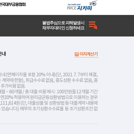
불법추심으로 피해발생시
채무자대리인 신청하세요
안내
이자계산기
내 (연체이자율 포함 20% 이내)(단, 2021. 7. 7부터 체결,
는 계약에 한함), 취급수수료 없음, 중도상환 수수료 없음, 중
 추가비용 없음.
개월 ~ 60개월 / 총 대출 비용 예시 : 100만원을 12개월 기간
리 연20% 적용하여 원리금균등상환방법으로 이용하는 경우
,111,614원 (단, 대출상품 및 상환방법 등 대출계약 내용에
수 있습니다.) 채무의 조기상환수수료율 등 조기상환조건 없