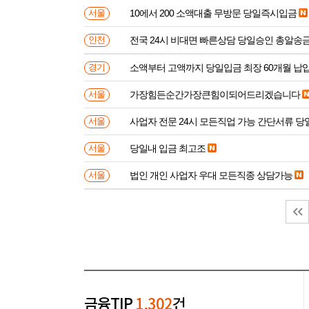
10에서 200 소액대출 무방문 당일즉시입금
서울
전국 24시 비대면 빠른상담 당일승인 총알송
인천
소액부터 고액까지 당일입금 최장 60개월 납
경기
가장힘든순간가장큰힘이되어드리겠습니다
서울
사업자 전문 24시 모든직업 가능 간단서류 
서울
당일내 입금 최고조
서울
법인 개인 사업자 우대 모든직종 상담가능
서울
금융TIP
1,302
건