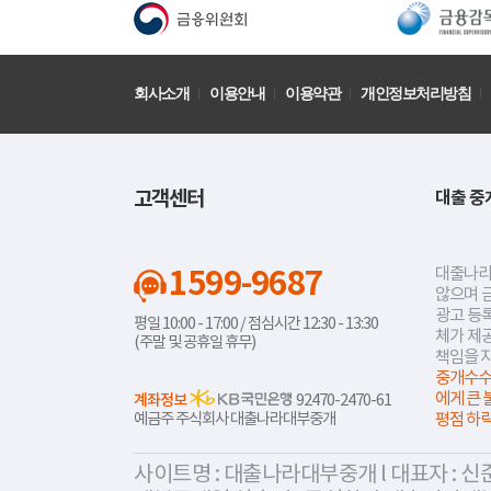
회사소개
이용안내
이용약관
개인정보처리방침
고객센터
대출 중
1599-9687
대출나라
않으며 
광고 등록
평일 10:00 - 17:00 / 점심시간 12:30 - 13:30
체가 제
(주말 및 공휴일 휴무)
책임을 
중개수수
에게 큰 
계좌정보
92470-2470-61
예금주 주식회사 대출나라대부중개
평점 하
사이트명 : 대출나라대부중개 l 대표자 : 신준식