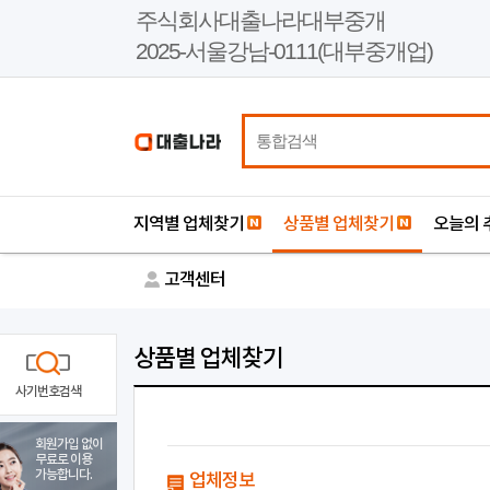
본
주식회사대출나라대부중개
문
2025-서울강남-0111(대부중개업)
바
로
가
기
지역별 업체찾기
상품별 업체찾기
오늘의 
고객센터
상품별 업체찾기
사기번호검색
회원가입 없이
무료로 이용
가능합니다.
업체정보