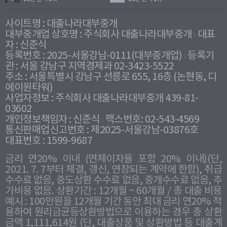
사이트명 : 대출나라대부중개
대부중개업 상호명 : 주식회사 대출나라대부중개
대표
자 : 신준식
등록번호 : 2025-서울강남-0111(대부중개업)
등록기
관 : 서울 강남구 지역경제과 02-3423-5522
주소 : 서울특별시 강남구 선릉로 655, 16층 (논현동, 디
에이원타워)
사업자정보 : 주식회사 대출나라대부중개 439-81-
03602
개인정보책임자 : 신준식
팩스번호: 02-543-4569
통신판매업신고번호 : 제2025-서울강남-03876호
대표번호 : 1599-9687
금리 연20% 이내 (연체이자율 포함 20% 이내)(단,
2021. 7. 7부터 체결, 갱신, 연장되는 계약에 한함), 취급
수수료 없음, 중도상환 수수료 없음, 중개수수료 없음, 추
가비용 없음. 상환기간 : 12개월 ~ 60개월 / 총 대출 비용
예시 : 100만원을 12개월 기간 동안 최대 금리 연20% 적
용하여 원리금균등상환방법으로 이용하는 경우 총 상환
금액 1,111,614원 (단, 대출상품 및 상환방법 등 대출계