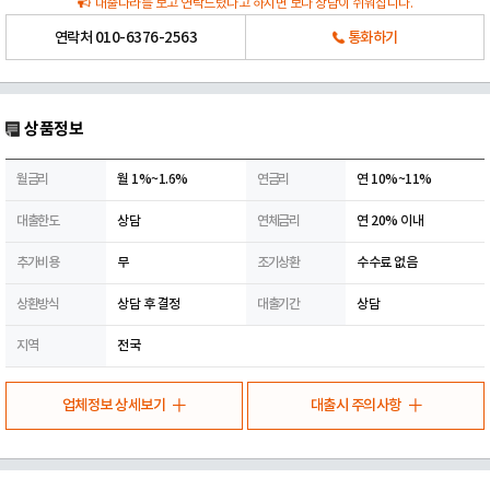
대출나라를 보고 연락드렸다고 하시면 보다 상담이 쉬워집니다.
연락처
010-6376-2563
통화하기
상품정보
월금리
월 1%~1.6%
연금리
연 10%~11%
대출한도
상담
연체금리
연 20% 이내
추가비용
무
조기상환
수수료 없음
상환방식
상담 후 결정
대출기간
상담
지역
전국
업체정보 상세보기
대출시 주의사항