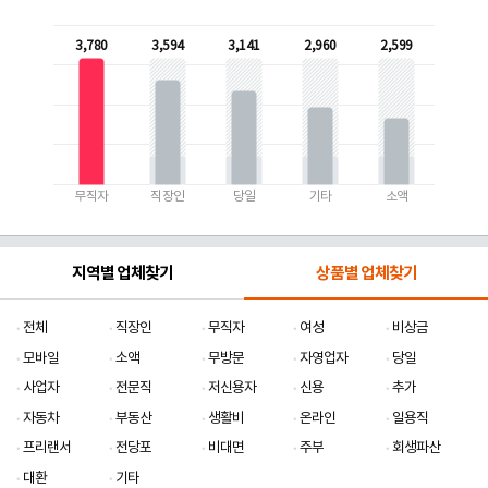
3,780
3,594
3,141
2,960
2,599
무직자
직장인
당일
기타
소액
지역별 업체찾기
상품별 업체찾기
전체
직장인
무직자
여성
비상금
모바일
소액
무방문
자영업자
당일
사업자
전문직
저신용자
신용
추가
자동차
부동산
생활비
온라인
일용직
프리랜서
전당포
비대면
주부
회생파산
대환
기타