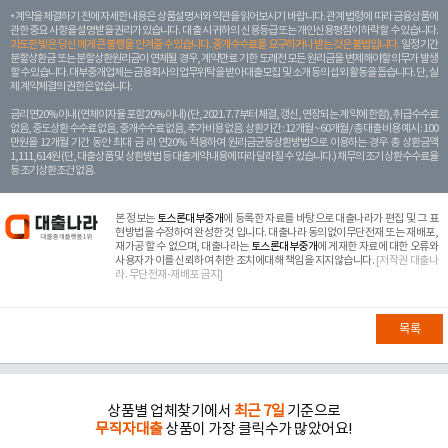
계약을 체결하기 전에 자세한 내용은 상품설명서와 약관을 읽어보시기 바랍니다. 관계 법령에 따라 금융상품에
관한 중요 사항을 설명받을 권리가 있습니다. 대 출 시 귀하의 신용등급 또는 개인신용평점이 하락할 수 있습니다.
과도한 빚은 당신 에게 큰 불행을 안겨줄 수 있습니다. 중개수수료를 요구하거나 받는 것은 불법입니다.
일정 기간
분할상환금 또는 분할상환원리금이 연체될 경우, 계약만료 기한 도래전 모든 원리금을 변제해야할 의무가 발생
할 수 있습니다. 대부중개업체는 금융회사의 업무위탁을 받아 대출모집 및 소개 등의 섭외 활동을 돕습니다. 단, 실
제 계약체결의 권한은 없습니다.
금리 연20% 이내 (연체이자율 포함 20% 이내) (단, 2021. 7. 7부터 체결, 갱신, 연장되는 계 약에 한함), 취급수수료
없음, 중도상환 수수료 없음, 중개수수료 없음, 추가비용 없음. 상환기간 : 12개월 ~ 60개월 / 총 대출 비용 예시 : 100
만원을 12개월 기간 동안 최대 금 리 연20% 적용하여 원리금균등상환방법으로 이용하는 경우 총 상환금액
1,111,614원 (단, 대출상품 및 상환방법 등 대출계약 내용에 따라 달라질 수 있습니다.) 채무의 조기 상환수수료율
등 조기상환조건 없음.
본 정보는
토스론대부중개
에 등록한 자료를 바탕으로 대출나라가 편집 및 그 표
현방법을 수정하여 완성한 것 입니다. 대출나라 동의없이무단전재 또는 재배포,
재가공 할 수 없으며, 대출나라는
토스론대부중개
에 게재한 자료에 대한 오류와
사용자가 이를 신뢰하여 취한 조치에대해 책임을 지지않습니다.
[저작권 대출나
라. 무단전재-재배포 금지]
목록
상품별 업체찾기에서
최근 7일
기준으로
무직자대출
상품이 가장 클릭수가 많았어요!