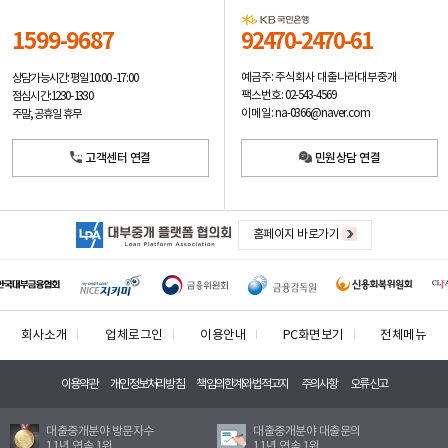
1599-9687
92470-2470-61
예금주: 주식회사 대출나라대부중개
상담가능시간: 평일
10:00 -17:00
팩스번호: 02-543-4569
점심시간: 12:30 - 13:30
이메일: na-0366@naver.com
주말, 공휴일 휴무
고객센터 연결
민원상담 연결
홈페이지 바로가기
회사소개
업체로그인
이용안내
PC화면보기
전체메뉴
이용약관
개인정보처리방침
책임의한계와법적고지
주의사항
오류신고
대출중개분야 방문자수
대출중개분야 대출문의
11년 연속 1위
11년 연속 1위