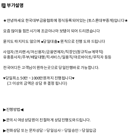
부가설명
★안녕하세요 한국대부금융협회에 정식등록되어있는 (토스론대부중개)입니다★
요즘 많이들 힘든시기에 조금이나마 보탬이 되어 드리겠습니다
묻지도 따지지도 않으며 ●당일대출● 원칙으로 진행 도와 드립니다
사업자/프리랜서/저신용자/금융연체자/직장인(정규직or계약직)
유흥종사자/주부/배달대행/킥서비스/일용직/아르바이트/무직자 등등
전국어디든 고객님이 원하는곳으로 당일진행바로 가능합니다.
♥당일최소 50만 ~ 1000만원까지 진행됩니다♥
(그 이상의 금액은 상담 후 결정 됩니다)
▶진행방법◀
▶문의시 여성상담원이 친절하게 상담진행도와드립니다.
▶전화상담 또는 문자상담☞당일심사☞당일승인☞당일입금