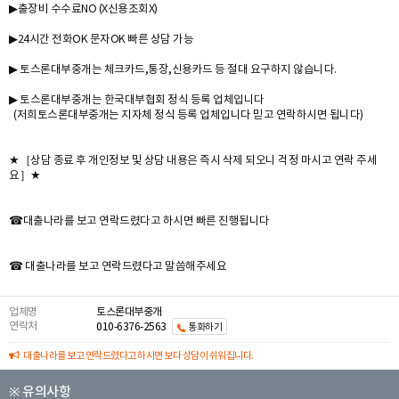
▶출장비 수수료NO (X신용조회X)
▶24시간 전화OK 문자OK 빠른 상담 가능
▶ 토스론대부중개는 체크카드,통장,신용카드 등 절대 요구하지 않습니다.
▶ 토스론대부중개는 한국대부협회 정식 등록 업체입니다
(저희토스론대부중개는 지자체 정식 등록 업체입니다 믿고 연락하시면 됩니다)
★［상담 종료 후 개인정보 및 상담 내용은 즉시 삭제 되오니 걱정 마시고 연락 주세
요］★
☎대출나라를 보고 연락드렸다고 하시면 빠른 진행됩니다
☎ 대출나라를 보고 연락드렸다고 말씀해주세요
업체명
토스론대부중개
연락처
010-6376-2563
통화하기
대출나라를 보고 연락드렸다고 하시면 보다 상담이 쉬워집니다.
※ 유의사항