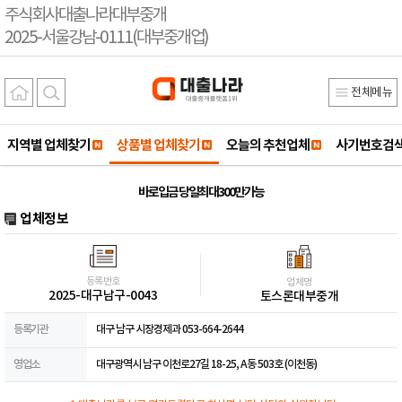
주식회사대출나라대부중개
2025-서울강남-0111(대부중개업)
전체메뉴
지역별 업체찾기
상품별 업체찾기
오늘의 추천업체
사기번호검
바로입금 당일최대300만가능
업체정보
등록번호
업체명
2025-대구남구-0043
토스론대부중개
등록기관
대구 남구 시장경제과 053-664-2644
영업소
대구광역시 남구 이천로27길 18-25, A동 503호 (이천동)