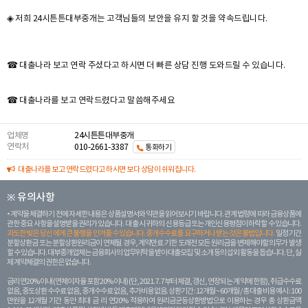
◈ 저희 24시튼튼대부중개는 고객님들의 보안을 유지 할 것을 약속드립니다.
☎ 대출나라 보고 연락 주셨다고 하시면 더 빠른 상담 진행 도와드릴 수 있습니다.
☎ 대출나라를 보고 연락드렸다고 말씀해주세요
업체명
24시튼튼대부중개
연락처
010-2661-3387
통화하기
대출나라를 보고 연락드렸다고 하시면 보다 상담이 쉬워집니다.
※ 유의사항
계약을 체결하기 전에 자세한 내용은 상품설명서와 약관을 읽어보시기 바랍니다. 관계 법령에 따라 금융상품에
관한 중요 사항을 설명받을 권리가 있습니다. 대 출 시 귀하의 신용등급 또는 개인신용평점이 하락할 수 있습니다.
과도한 빚은 당신 에게 큰 불행을 안겨줄 수 있습니다. 중개수수료를 요구하거나 받는 것은 불법입니다.
일정 기간
분할상환금 또는 분할상환원리금이 연체될 경우, 계약만료 기한 도래전 모든 원리금을 변제해야할 의무가 발생
할 수 있습니다. 대부중개업체는 금융회사의 업무위탁을 받아 대출모집 및 소개 등의 섭외 활동을 돕습니다. 단, 실
제 계약체결의 권한은 없습니다.
금리 연20% 이내 (연체이자율 포함 20% 이내) (단, 2021. 7. 7부터 체결, 갱신, 연장되는 계 약에 한함), 취급수수료
없음, 중도상환 수수료 없음, 중개수수료 없음, 추가비용 없음. 상환기간 : 12개월 ~ 60개월 / 총 대출 비용 예시 : 100
만원을 12개월 기간 동안 최대 금 리 연20% 적용하여 원리금균등상환방법으로 이용하는 경우 총 상환금액