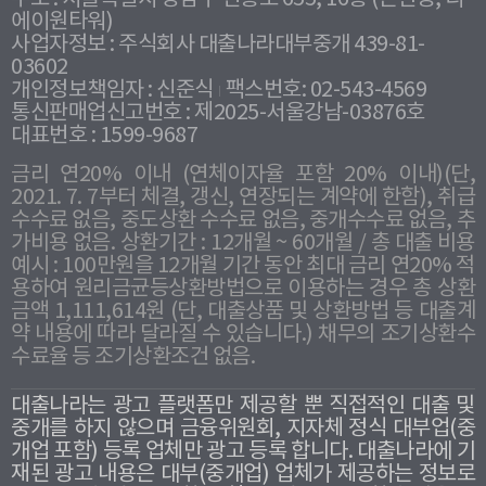
에이원타워)
사업자정보 : 주식회사 대출나라대부중개 439-81-
03602
개인정보책임자 : 신준식
팩스번호: 02-543-4569
통신판매업신고번호 : 제2025-서울강남-03876호
대표번호 : 1599-9687
금리 연20% 이내 (연체이자율 포함 20% 이내)(단,
2021. 7. 7부터 체결, 갱신, 연장되는 계약에 한함), 취급
수수료 없음, 중도상환 수수료 없음, 중개수수료 없음, 추
가비용 없음. 상환기간 : 12개월 ~ 60개월 / 총 대출 비용
예시 : 100만원을 12개월 기간 동안 최대 금리 연20% 적
용하여 원리금균등상환방법으로 이용하는 경우 총 상환
금액 1,111,614원 (단, 대출상품 및 상환방법 등 대출계
약 내용에 따라 달라질 수 있습니다.) 채무의 조기상환수
수료율 등 조기상환조건 없음.
대출나라는 광고 플랫폼만 제공할 뿐 직접적인 대출 및
중개를 하지 않으며 금융위원회, 지자체 정식 대부업(중
개업 포함) 등록 업체만 광고 등록 합니다. 대출나라에 기
재된 광고 내용은 대부(중개업) 업체가 제공하는 정보로