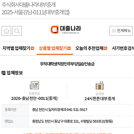
주식회사대출나라대부중개
2025-서울강남-0111(대부중개업)
전체메뉴
지역별 업체찾기
상품별 업체찾기
오늘의 추천업체
사기번호검
무직 대학생 직장인 주부 당일승인 송금
업체정보
등록번호
업체명
2026-충남천안-0011(중개)
24시튼튼대부중개
등록기관
충남 천안시 일자리경제과 041-521-5617
영업소
충청남도 천안시 동남구 대흥로 321, 수평빌딩 503호 (성황동)