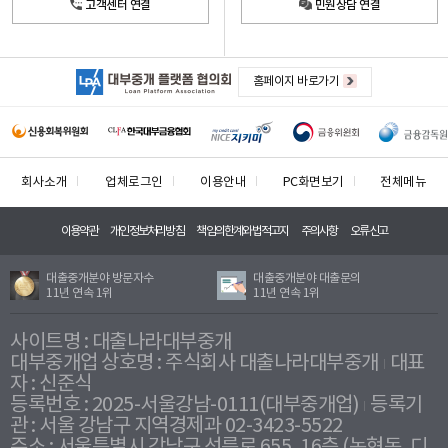
고객센터 연결
민원상담 연결
홈페이지 바로가기
회사소개
업체로그인
이용안내
PC화면보기
전체메뉴
이용약관
개인정보처리방침
책임의한계와법적고지
주의사항
오류신고
대출중개분야 방문자수
대출중개분야 대출문의
11년 연속 1위
11년 연속 1위
사이트명 : 대출나라대부중개
대부중개업 상호명 : 주식회사 대출나라대부중개
대표
자 : 신준식
등록번호 : 2025-서울강남-0111(대부중개업)
등록기
관 : 서울 강남구 지역경제과 02-3423-5522
주소 : 서울특별시 강남구 선릉로 655, 16층 (논현동, 디