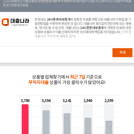
1,111,614원 (단, 대출상품 및 상환방법 등 대출계약 내용에 따라 달라질 수 있습니다.) 채무의 조기 상환수수료율
등 조기상환조건 없음.
본 정보는
24시튼튼대부중개
에 등록한 자료를 바탕으로 대출나라가 편집 및 그
표현방법을 수정하여 완성한 것 입니다. 대출나라 동의없이무단전재 또는 재배
포, 재가공 할 수 없으며, 대출나라는
24시튼튼대부중개
에 게재한 자료에 대한
오류와 사용자가 이를 신뢰하여 취한 조치에대해 책임을 지지않습니다.
[저작권
대출나라. 무단전재-재배포 금지]
목록
상품별 업체찾기에서
최근 7일
기준으로
무직자대출
상품이 가장 클릭수가 많았어요!
3,780
3,594
3,141
2,960
2,599