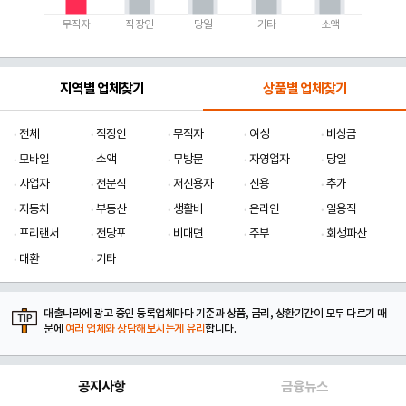
무직자
직장인
당일
기타
소액
지역별 업체찾기
상품별 업체찾기
전체
직장인
무직자
여성
비상금
모바일
소액
무방문
자영업자
당일
사업자
전문직
저신용자
신용
추가
자동차
부동산
생활비
온라인
일용직
프리랜서
전당포
비대면
주부
회생파산
대환
기타
대출나라에 광고 중인 등록업체마다 기준과 상품, 금리, 상환기간이 모두 다르기 때
문에
여러 업체와 상담해보시는게 유리
합니다.
공지사항
금융뉴스