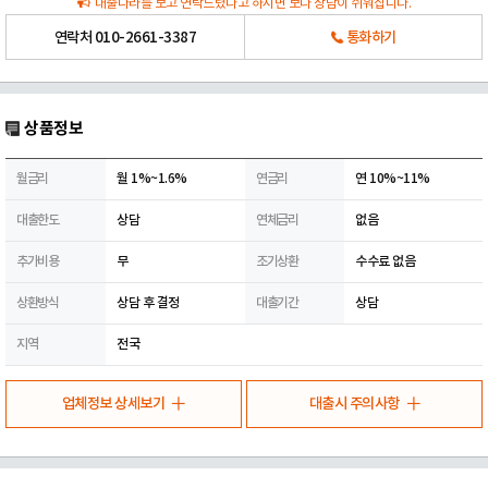
대출나라를 보고 연락드렸다고 하시면 보다 상담이 쉬워집니다.
연락처
010-2661-3387
통화하기
상품정보
월금리
월 1%~1.6%
연금리
연 10%~11%
대출한도
상담
연체금리
없음
추가비용
무
조기상환
수수료 없음
상환방식
상담 후 결정
대출기간
상담
지역
전국
업체정보 상세보기
대출시 주의사항