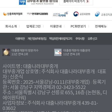
홈페이지 바로가기
회사소개
업체로그인
이용안내
PC화면보기
전체메뉴
이용약관
개인정보처리방침
책임의한계와법적고지
주의사항
오류신고
대출중개분야 방문자수
대출중개분야 대출문의
11년 연속 1위
11년 연속 1위
사이트명 : 대출나라대부중개
대부중개업 상호명 : 주식회사 대출나라대부중개
대표
자 : 신준식
등록번호 : 2025-서울강남-0111(대부중개업)
등록기
관 : 서울 강남구 지역경제과 02-3423-5522
주소 : 서울특별시 강남구 선릉로 655, 16층 (논현동, 디
에이원타워)
사업자정보 : 주식회사 대출나라대부중개 439-81-
03602