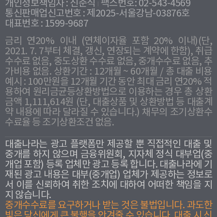
개인정보책임자 : 신준식
팩스번호: 02-543-4569
통신판매업신고번호 : 제2025-서울강남-03876호
대표번호 : 1599-9687
금리 연20% 이내 (연체이자율 포함 20% 이내)(단,
2021. 7. 7부터 체결, 갱신, 연장되는 계약에 한함), 취급
수수료 없음, 중도상환 수수료 없음, 중개수수료 없음, 추
가비용 없음. 상환기간 : 12개월 ~ 60개월 / 총 대출 비용
예시 : 100만원을 12개월 기간 동안 최대 금리 연20% 적
용하여 원리금균등상환방법으로 이용하는 경우 총 상환
금액 1,111,614원 (단, 대출상품 및 상환방법 등 대출계
약 내용에 따라 달라질 수 있습니다.) 채무의 조기상환수
수료율 등 조기상환조건 없음.
대출나라는 광고 플랫폼만 제공할 뿐 직접적인 대출 및
중개를 하지 않으며 금융위원회, 지자체 정식 대부업(중
개업 포함) 등록 업체만 광고 등록 합니다. 대출나라에 기
재된 광고 내용은 대부(중개업) 업체가 제공하는 정보로
서 이를 신뢰하여 취한 조치에 대하여 어떠한 책임을 지
지 않습니다.
중개수수료를 요구하거나 받는 것은 불법입니다. 과도한
빛은 당신에게 큰 불행을 안겨줄 수 있습니다. 대출 시 신