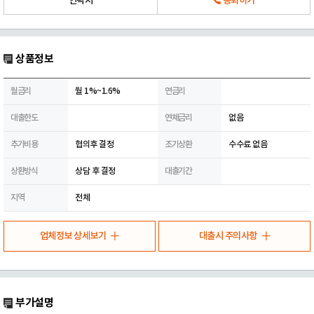
연락처
통화하기
상품정보
월금리
월 1%~1.6%
연금리
대출한도
연체금리
없음
추가비용
협의후 결정
조기상환
수수료 없음
상환방식
상담 후 결정
대출기간
지역
전체
업체정보 상세보기
대출시 주의사항
부가설명