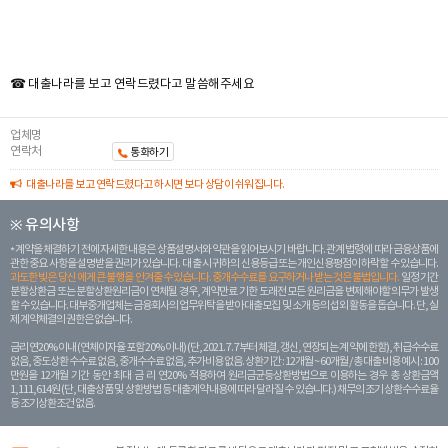
☎ 대출나라를 보고 연락드렸다고 말씀해주세요
업체명
연락처
통화하기
대출나라를 보고 연락드렸다고 하시면 보다 상담이 쉬워집니다.
※ 유의사항
계약을 체결하기 전에 자세한 내용은 상품설명서와 약관을 읽어보시기 바랍니다. 관계 법령에 따라 금융상품에
관한 중요 사항을 설명받을 권리가 있습니다. 대 출 시 귀하의 신용등급 또는 개인신용평점이 하락할 수 있습니다.
과도한 빚은 당신 에게 큰 불행을 안겨줄 수 있습니다. 중개수수료를 요구하거나 받는 것은 불법입니다.
일정 기간
분할상환금 또는 분할상환원리금이 연체될 경우, 계약만료 기한 도래전 모든 원리금을 변제해야할 의무가 발생
할 수 있습니다. 대부중개업체는 금융회사의 업무위탁을 받아 대출모집 및 소개 등의 섭외 활동을 돕습니다. 단, 실
제 계약체결의 권한은 없습니다.
금리 연20% 이내 (연체이자율 포함 20% 이내) (단, 2021. 7. 7부터 체결, 갱신, 연장되는 계 약에 한함), 취급수수료
없음, 중도상환 수수료 없음, 중개수수료 없음, 추가비용 없음. 상환기간 : 12개월 ~ 60개월 / 총 대출 비용 예시 : 100
만원을 12개월 기간 동안 최대 금 리 연20% 적용하여 원리금균등상환방법으로 이용하는 경우 총 상환금액
1,111,614원 (단, 대출상품 및 상환방법 등 대출계약 내용에 따라 달라질 수 있습니다.) 채무의 조기 상환수수료율
등 조기상환조건 없음.