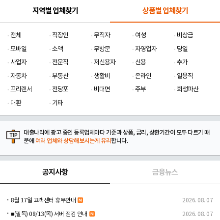
지역별 업체찾기
상품별 업체찾기
전체
직장인
무직자
여성
비상금
모바일
소액
무방문
자영업자
당일
사업자
전문직
저신용자
신용
추가
자동차
부동산
생활비
온라인
일용직
프리랜서
전당포
비대면
주부
회생파산
대환
기타
대출나라에 광고 중인 등록업체마다 기준과 상품, 금리, 상환기간이 모두 다르기 때
문에
여러 업체와 상담해보시는게 유리
합니다.
공지사항
금융뉴스
8월 17일 고객센터 휴무안내
2026. 08. 07
■(필독) 08/13(목) 서버 점검 안내
2026. 08. 07