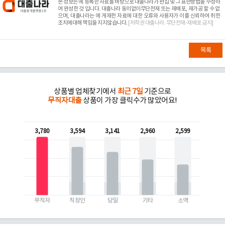
본 정보는
에 등록한 자료를 바탕으로 대출나라가 편집 및 그 표현방법을 수정하
여 완성한 것 입니다. 대출나라 동의없이무단전재 또는 재배포, 재가공 할 수 없
으며, 대출나라는
에 게재한 자료에 대한 오류와 사용자가 이를 신뢰하여 취한
조치에대해 책임을 지지않습니다.
[저작권 대출나라. 무단전재-재배포 금지]
목록
상품별 업체찾기에서
최근 7일
기준으로
무직자대출
상품이 가장 클릭수가 많았어요!
3,780
3,594
3,141
2,960
2,599
무직자
직장인
당일
기타
소액