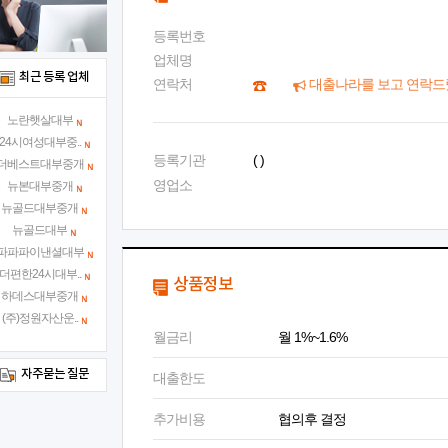
등록번호
업체명
최근 등록 업체
연락처
대출나라를 보고 연락드
노란햇살대부
24시여성대부중..
등록기관
( )
더베스트대부중개
영업소
뉴본대부중개
뉴골드대부중개
뉴골드대부
파파파이낸셜대부
더편한24시대부..
상품정보
하데스대부중개
(주)정원자산운..
월금리
월 1%~1.6%
자주묻는 질문
대출한도
추가비용
협의후 결정