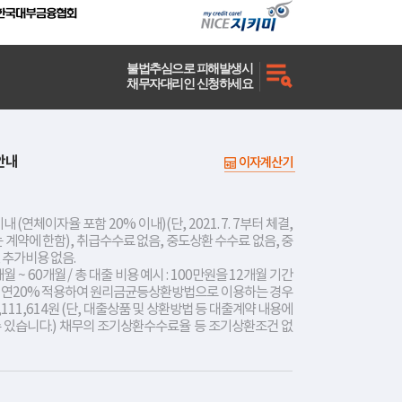
불법추심으로 피해발생시
채무자대리인 신청하세요
안내
이자계산기
내 (연체이자율 포함 20% 이내)(단, 2021. 7. 7부터 체결,
는 계약에 한함), 취급수수료 없음, 중도상환 수수료 없음, 중
 추가비용 없음.
개월 ~ 60개월 / 총 대출 비용 예시 : 100만원을 12개월 기간
리 연20% 적용하여 원리금균등상환방법으로 이용하는 경우
,111,614원 (단, 대출상품 및 상환방법 등 대출계약 내용에
수 있습니다.) 채무의 조기상환수수료율 등 조기상환조건 없