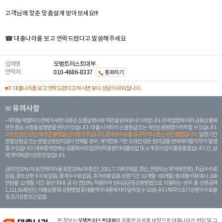
고객님에 맞춘 맞춤설계 받아보세요!!!
☎ 대출나라를 보고 연락드렸다고 말씀해주세요
업체명
모범트러스트대부
연락처
010-4686-8337
통화하기
대출나라를 보고 연락드렸다고 하시면 보다 상담이 쉬워집니다.
※ 유의사항
계약을 체결하기 전에 자세한 내용은 상품설명서와 약관을 읽어보시기 바랍니다. 관계 법령에 따라 금융상품에
관한 중요 사항을 설명받을 권리가 있습니다. 대 출 시 귀하의 신용등급 또는 개인신용평점이 하락할 수 있습니다.
과도한 빚은 당신 에게 큰 불행을 안겨줄 수 있습니다. 중개수수료를 요구하거나 받는 것은 불법입니다.
일정 기간
분할상환금 또는 분할상환원리금이 연체될 경우, 계약만료 기한 도래전 모든 원리금을 변제해야할 의무가 발생
할 수 있습니다. 대부중개업체는 금융회사의 업무위탁을 받아 대출모집 및 소개 등의 섭외 활동을 돕습니다. 단, 실
제 계약체결의 권한은 없습니다.
금리 연20% 이내 (연체이자율 포함 20% 이내) (단, 2021. 7. 7부터 체결, 갱신, 연장되는 계 약에 한함), 취급수수료
없음, 중도상환 수수료 없음, 중개수수료 없음, 추가비용 없음. 상환기간 : 12개월 ~ 60개월 / 총 대출 비용 예시 : 100
만원을 12개월 기간 동안 최대 금 리 연20% 적용하여 원리금균등상환방법으로 이용하는 경우 총 상환금액
1,111,614원 (단, 대출상품 및 상환방법 등 대출계약 내용에 따라 달라질 수 있습니다.) 채무의 조기 상환수수료율
등 조기상환조건 없음.
본 정보는
모범트러스트대부
에 등록한 자료를 바탕으로 대출나라가 편집 및 그