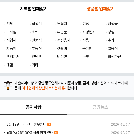
지역별 업체찾기
상품별 업체찾기
전체
직장인
무직자
여성
비상금
모바일
소액
무방문
자영업자
당일
사업자
전문직
저신용자
신용
추가
자동차
부동산
생활비
온라인
일용직
프리랜서
전당포
비대면
주부
회생파산
대환
기타
대출나라에 광고 중인 등록업체마다 기준과 상품, 금리, 상환기간이 모두 다르기 때
문에
여러 업체와 상담해보시는게 유리
합니다.
공지사항
금융뉴스
8월 17일 고객센터 휴무안내
2026. 08. 07
■(필독) 08/13(목) 서버 점검 안내
2026. 08. 07