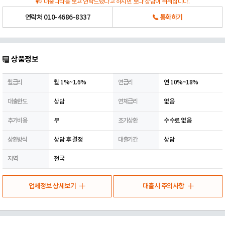
대출나라를 보고 연락드렸다고 하시면 보다 상담이 쉬워집니다.
연락처
010-4686-8337
통화하기
상품정보
월금리
월 1%~1.6%
연금리
연 10%~18%
대출한도
상담
연체금리
없음
추가비용
무
조기상환
수수료 없음
상환방식
상담 후 결정
대출기간
상담
지역
전국
업체정보 상세보기
대출시 주의사항