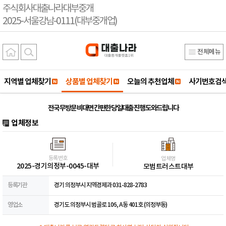
주식회사대출나라대부중개
2025-서울강남-0111(대부중개업)
전체메뉴
지역별 업체찾기
상품별 업체찾기
오늘의 추천업체
사기번호검
전국 무방문 비대면 간편한 당일대출 진행 도와드립니다
업체정보
등록번호
업체명
2025-경기의정부-0045-대부
모범트러스트대부
등록기관
경기 의정부시 지역경제과 031-828-2783
영업소
경기도 의정부시 범골로 106, A동 401호 (의정부동)