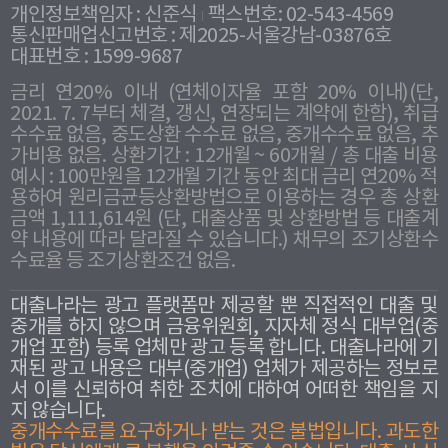
개인정보책임자 : 신준식
팩스번호: 02-543-4569
통신판매업신고번호 : 제2025-서울강남-03876호
대표번호 : 1599-9687
금리 연20% 이내 (연체이자율 포함 20% 이내)(단,
2021. 7. 7부터 체결, 갱신, 연장되는 계약에 한함), 취급
수수료 없음, 중도상환 수수료 없음, 중개수수료 없음, 추
가비용 없음. 상환기간 : 12개월 ~ 60개월 / 총 대출 비용
예시 : 100만원을 12개월 기간 동안 최대 금리 연20% 적
용하여 원리금균등상환방법으로 이용하는 경우 총 상환
금액 1,111,614원 (단, 대출상품 및 상환방법 등 대출계
약 내용에 따라 달라질 수 있습니다.) 채무의 조기상환수
수료율 등 조기상환조건 없음.
대출나라는 광고 플랫폼만 제공할 뿐 직접적인 대출 및
중개를 하지 않으며 금융위원회, 지자체 정식 대부업(중
개업 포함) 등록 업체만 광고 등록 합니다. 대출나라에 기
재된 광고 내용은 대부(중개업) 업체가 제공하는 정보로
서 이를 신뢰하여 취한 조치에 대하여 어떠한 책임을 지
지 않습니다.
중개수수료를 요구하거나 받는 것은 불법입니다. 과도한