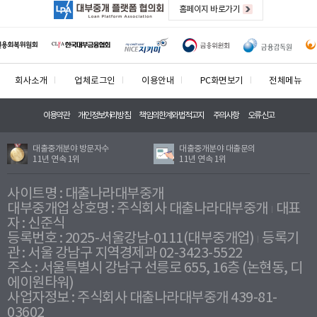
홈페이지 바로가기
회사소개
업체로그인
이용안내
PC화면보기
전체메뉴
이용약관
개인정보처리방침
책임의한계와법적고지
주의사항
오류신고
대출중개분야 방문자수
대출중개분야 대출문의
11년 연속 1위
11년 연속 1위
사이트명 : 대출나라대부중개
대부중개업 상호명 : 주식회사 대출나라대부중개
대표
자 : 신준식
등록번호 : 2025-서울강남-0111(대부중개업)
등록기
관 : 서울 강남구 지역경제과 02-3423-5522
주소 : 서울특별시 강남구 선릉로 655, 16층 (논현동, 디
에이원타워)
사업자정보 : 주식회사 대출나라대부중개 439-81-
03602