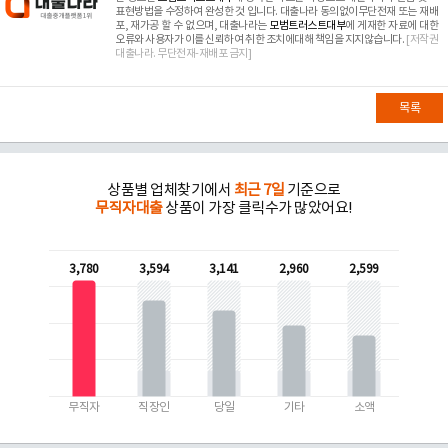
표현방법을 수정하여 완성한 것 입니다. 대출나라 동의없이무단전재 또는 재배
포, 재가공 할 수 없으며, 대출나라는
모범트러스트대부
에 게재한 자료에 대한
오류와 사용자가 이를 신뢰하여 취한 조치에대해 책임을 지지않습니다.
[저작권
대출나라. 무단전재-재배포 금지]
목록
상품별 업체찾기에서
최근 7일
기준으로
무직자대출
상품이 가장 클릭수가 많았어요!
3,780
3,594
3,141
2,960
2,599
무직자
직장인
당일
기타
소액