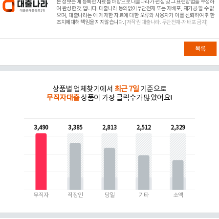
본 정보는
에 등록한 자료를 바탕으로 대출나라가 편집 및 그 표현방법을 수정하
여 완성한 것 입니다. 대출나라 동의없이무단전재 또는 재배포, 재가공 할 수 없
으며, 대출나라는
에 게재한 자료에 대한 오류와 사용자가 이를 신뢰하여 취한
조치에대해 책임을 지지않습니다.
[저작권 대출나라. 무단전재-재배포 금지]
목록
상품별 업체찾기에서
최근 7일
기준으로
무직자대출
상품이 가장 클릭수가 많았어요!
3,490
3,385
2,813
2,512
2,329
무직자
직장인
당일
기타
소액