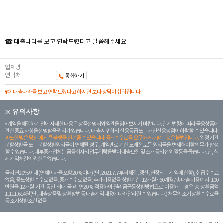
☎ 대출나라를 보고 연락드렸다고 말씀해주세요
업체명
연락처
통화하기
대출나라를 보고 연락드렸다고 하시면 보다 상담이 쉬워집니다.
※ 유의사항
계약을 체결하기 전에 자세한 내용은 상품설명서와 약관을 읽어보시기 바랍니다. 관계 법령에 따라 금융상품에
관한 중요 사항을 설명받을 권리가 있습니다. 대 출 시 귀하의 신용등급 또는 개인신용평점이 하락할 수 있습니다.
과도한 빚은 당신 에게 큰 불행을 안겨줄 수 있습니다. 중개수수료를 요구하거나 받는 것은 불법입니다.
일정 기간
분할상환금 또는 분할상환원리금이 연체될 경우, 계약만료 기한 도래전 모든 원리금을 변제해야할 의무가 발생
할 수 있습니다. 대부중개업체는 금융회사의 업무위탁을 받아 대출모집 및 소개 등의 섭외 활동을 돕습니다. 단, 실
제 계약체결의 권한은 없습니다.
금리 연20% 이내 (연체이자율 포함 20% 이내) (단, 2021. 7. 7부터 체결, 갱신, 연장되는 계 약에 한함), 취급수수료
없음, 중도상환 수수료 없음, 중개수수료 없음, 추가비용 없음. 상환기간 : 12개월 ~ 60개월 / 총 대출 비용 예시 : 100
만원을 12개월 기간 동안 최대 금 리 연20% 적용하여 원리금균등상환방법으로 이용하는 경우 총 상환금액
1,111,614원 (단, 대출상품 및 상환방법 등 대출계약 내용에 따라 달라질 수 있습니다.) 채무의 조기 상환수수료율
등 조기상환조건 없음.