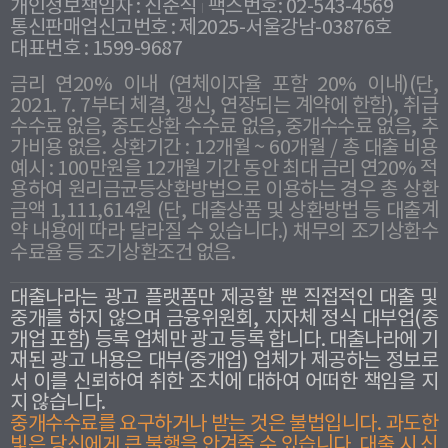
개인정보책임자 : 신준식
팩스번호: 02-543-4569
통신판매업신고번호 : 제2025-서울강남-03876호
대표번호 : 1599-9687
금리 연20% 이내 (연체이자율 포함 20% 이내)(단,
2021. 7. 7부터 체결, 갱신, 연장되는 계약에 한함), 취급
수수료 없음, 중도상환 수수료 없음, 중개수수료 없음, 추
가비용 없음. 상환기간 : 12개월 ~ 60개월 / 총 대출 비용
예시 : 100만원을 12개월 기간 동안 최대 금리 연20% 적
용하여 원리금균등상환방법으로 이용하는 경우 총 상환
금액 1,111,614원 (단, 대출상품 및 상환방법 등 대출계
약 내용에 따라 달라질 수 있습니다.) 채무의 조기상환수
수료율 등 조기상환조건 없음.
대출나라는 광고 플랫폼만 제공할 뿐 직접적인 대출 및
중개를 하지 않으며 금융위원회, 지자체 정식 대부업(중
개업 포함) 등록 업체만 광고 등록 합니다. 대출나라에 기
재된 광고 내용은 대부(중개업) 업체가 제공하는 정보로
서 이를 신뢰하여 취한 조치에 대하여 어떠한 책임을 지
지 않습니다.
중개수수료를 요구하거나 받는 것은 불법입니다. 과도한
빛은 당신에게 큰 불행을 안겨줄 수 있습니다. 대출 시 신