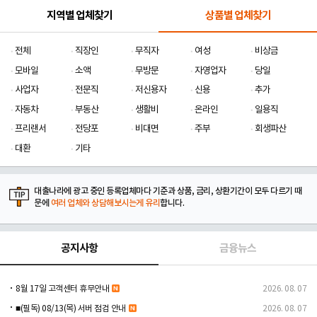
지역별 업체찾기
상품별 업체찾기
전체
직장인
무직자
여성
비상금
모바일
소액
무방문
자영업자
당일
사업자
전문직
저신용자
신용
추가
자동차
부동산
생활비
온라인
일용직
프리랜서
전당포
비대면
주부
회생파산
대환
기타
대출나라에 광고 중인 등록업체마다 기준과 상품, 금리, 상환기간이 모두 다르기 때
문에
여러 업체와 상담해보시는게 유리
합니다.
공지사항
금융뉴스
8월 17일 고객센터 휴무안내
2026. 08. 07
■(필독) 08/13(목) 서버 점검 안내
2026. 08. 07