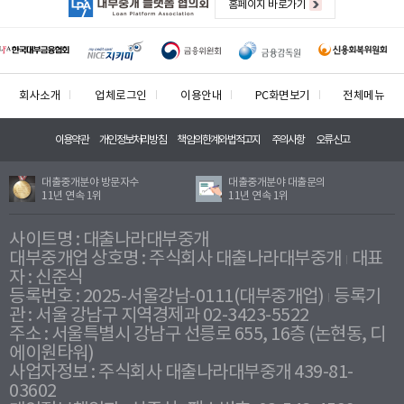
홈페이지 바로가기
회사소개
업체로그인
이용안내
PC화면보기
전체메뉴
이용약관
개인정보처리방침
책임의한계와법적고지
주의사항
오류신고
대출중개분야 방문자수
대출중개분야 대출문의
11년 연속 1위
11년 연속 1위
사이트명 : 대출나라대부중개
대부중개업 상호명 : 주식회사 대출나라대부중개
대표
자 : 신준식
등록번호 : 2025-서울강남-0111(대부중개업)
등록기
관 : 서울 강남구 지역경제과 02-3423-5522
주소 : 서울특별시 강남구 선릉로 655, 16층 (논현동, 디
에이원타워)
사업자정보 : 주식회사 대출나라대부중개 439-81-
03602