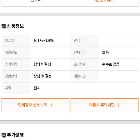
연락처
통화하기
상품정보
월금리
월 1%~1.6%
연금리
대출한도
연체금리
없음
추가비용
협의후 결정
조기상환
수수료 없음
상환방식
상담 후 결정
대출기간
지역
전체
업체정보 상세보기
대출시 주의사항
부가설명