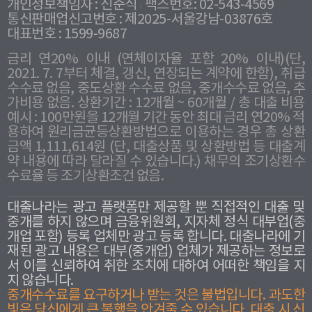
개인정보책임자 : 신준식
팩스번호: 02-543-4569
통신판매업신고번호 : 제2025-서울강남-03876호
대표번호 : 1599-9687
금리 연20% 이내 (연체이자율 포함 20% 이내)(단,
2021. 7. 7부터 체결, 갱신, 연장되는 계약에 한함), 취급
수수료 없음, 중도상환 수수료 없음, 중개수수료 없음, 추
가비용 없음. 상환기간 : 12개월 ~ 60개월 / 총 대출 비용
예시 : 100만원을 12개월 기간 동안 최대 금리 연20% 적
용하여 원리금균등상환방법으로 이용하는 경우 총 상환
금액 1,111,614원 (단, 대출상품 및 상환방법 등 대출계
약 내용에 따라 달라질 수 있습니다.) 채무의 조기상환수
수료율 등 조기상환조건 없음.
대출나라는 광고 플랫폼만 제공할 뿐 직접적인 대출 및
중개를 하지 않으며 금융위원회, 지자체 정식 대부업(중
개업 포함) 등록 업체만 광고 등록 합니다. 대출나라에 기
재된 광고 내용은 대부(중개업) 업체가 제공하는 정보로
서 이를 신뢰하여 취한 조치에 대하여 어떠한 책임을 지
지 않습니다.
중개수수료를 요구하거나 받는 것은 불법입니다. 과도한
빛은 당신에게 큰 불행을 안겨줄 수 있습니다. 대출 시 신