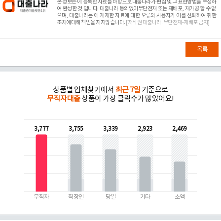
본 정보는
에 등록한 자료를 바탕으로 대출나라가 편집 및 그 표현방법을 수정하
여 완성한 것 입니다. 대출나라 동의없이무단전재 또는 재배포, 재가공 할 수 없
으며, 대출나라는
에 게재한 자료에 대한 오류와 사용자가 이를 신뢰하여 취한
조치에대해 책임을 지지않습니다.
[저작권 대출나라. 무단전재-재배포 금지]
목록
상품별 업체찾기에서
최근 7일
기준으로
무직자대출
상품이 가장 클릭수가 많았어요!
3,777
3,755
3,339
2,923
2,469
무직자
직장인
당일
기타
소액