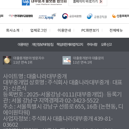
홈페이지 바로가기
회사소개
업체로그인
이용안내
PC화면보기
전체메뉴
이용약관
개인정보처리방침
책임의한계와법적고지
주의사항
오류신고
대출중개분야 방문자수
대출중개분야 대출문의
11년 연속 1위
11년 연속 1위
사이트명 : 대출나라대부중개
대부중개업 상호명 : 주식회사 대출나라대부중개
대표
자 : 신준식
등록번호 : 2025-서울강남-0111(대부중개업)
등록기
관 : 서울 강남구 지역경제과 02-3423-5522
주소 : 서울특별시 강남구 선릉로 655, 16층 (논현동, 디
에이원타워)
사업자정보 : 주식회사 대출나라대부중개 439-81-
03602