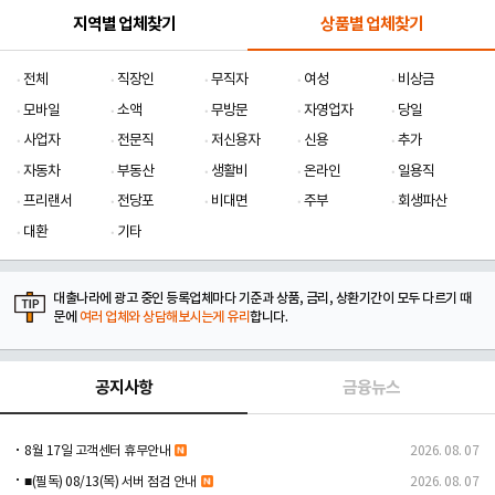
지역별 업체찾기
상품별 업체찾기
전체
직장인
무직자
여성
비상금
모바일
소액
무방문
자영업자
당일
사업자
전문직
저신용자
신용
추가
자동차
부동산
생활비
온라인
일용직
프리랜서
전당포
비대면
주부
회생파산
대환
기타
대출나라에 광고 중인 등록업체마다 기준과 상품, 금리, 상환기간이 모두 다르기 때
문에
여러 업체와 상담해보시는게 유리
합니다.
공지사항
금융뉴스
8월 17일 고객센터 휴무안내
2026. 08. 07
■(필독) 08/13(목) 서버 점검 안내
2026. 08. 07