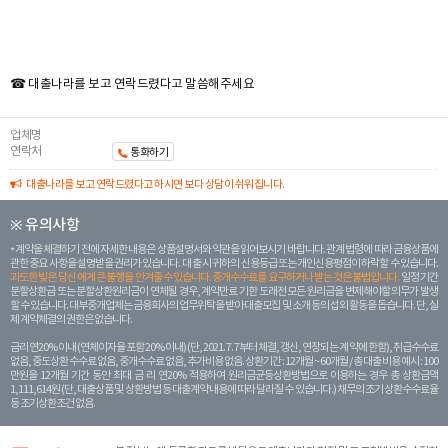
☎ 대출나라를 보고 연락드렸다고 말씀해주세요
업체명
연락처
통화하기
대출나라를 보고 연락드렸다고 하시면 보다 상담이 쉬워집니다.
※ 유의사항
계약을 체결하기 전에 자세한 내용은 상품설명서와 약관을 읽어보시기 바랍니다. 관계 법령에 따라 금융상품에
관한 중요 사항을 설명받을 권리가 있습니다. 대 출 시 귀하의 신용등급 또는 개인신용평점이 하락할 수 있습니다.
과도한 빚은 당신 에게 큰 불행을 안겨줄 수 있습니다. 중개수수료를 요구하거나 받는 것은 불법입니다.
일정 기간
분할상환금 또는 분할상환원리금이 연체될 경우, 계약만료 기한 도래전 모든 원리금을 변제해야할 의무가 발생
할 수 있습니다. 대부중개업체는 금융회사의 업무위탁을 받아 대출모집 및 소개 등의 섭외 활동을 돕습니다. 단, 실
제 계약체결의 권한은 없습니다.
금리 연20% 이내 (연체이자율 포함 20% 이내) (단, 2021. 7. 7부터 체결, 갱신, 연장되는 계 약에 한함), 취급수수료
없음, 중도상환 수수료 없음, 중개수수료 없음, 추가비용 없음. 상환기간 : 12개월 ~ 60개월 / 총 대출 비용 예시 : 100
만원을 12개월 기간 동안 최대 금 리 연20% 적용하여 원리금균등상환방법으로 이용하는 경우 총 상환금액
1,111,614원 (단, 대출상품 및 상환방법 등 대출계약 내용에 따라 달라질 수 있습니다.) 채무의 조기 상환수수료율
등 조기상환조건 없음.