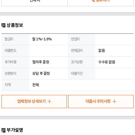
연락처
통화하기
상품정보
월금리
월 1%~1.6%
연금리
대출한도
연체금리
없음
추가비용
협의후 결정
조기상환
수수료 없음
상환방식
상담 후 결정
대출기간
지역
전체
업체정보 상세보기
대출시 주의사항
부가설명