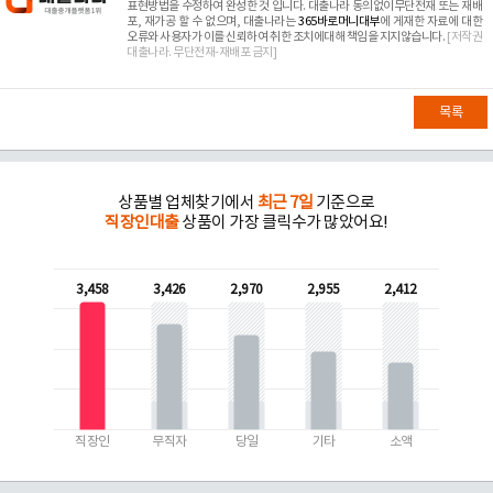
표현방법을 수정하여 완성한 것 입니다. 대출나라 동의없이무단전재 또는 재배
포, 재가공 할 수 없으며, 대출나라는
365바로머니대부
에 게재한 자료에 대한
오류와 사용자가 이를 신뢰하여 취한 조치에대해 책임을 지지않습니다.
[저작권
대출나라. 무단전재-재배포 금지]
목록
상품별 업체찾기에서
최근 7일
기준으로
직장인대출
상품이 가장 클릭수가 많았어요!
3,458
3,426
2,970
2,955
2,412
직장인
무직자
당일
기타
소액