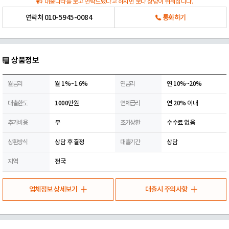
대출나라를 보고 연락드렸다고 하시면 보다 상담이 쉬워집니다.
연락처
010-5945-0084
통화하기
상품정보
월금리
월 1%~1.6%
연금리
연 10%~20%
대출한도
1000만원
연체금리
연 20% 이내
추가비용
무
조기상환
수수료 없음
상환방식
상담 후 결정
대출기간
상담
지역
전국
업체정보 상세보기
대출시 주의사항