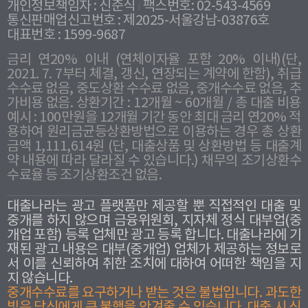
개인정보책임자 : 신준식
팩스번호: 02-543-4569
통신판매업신고번호 : 제2025-서울강남-03876호
대표번호 : 1599-9687
금리 연20% 이내 (연체이자율 포함 20% 이내)(단,
2021. 7. 7부터 체결, 갱신, 연장되는 계약에 한함), 취급
수수료 없음, 중도상환 수수료 없음, 중개수수료 없음, 추
가비용 없음. 상환기간 : 12개월 ~ 60개월 / 총 대출 비용
예시 : 100만원을 12개월 기간 동안 최대 금리 연20% 적
용하여 원리금균등상환방법으로 이용하는 경우 총 상환
금액 1,111,614원 (단, 대출상품 및 상환방법 등 대출계
약 내용에 따라 달라질 수 있습니다.) 채무의 조기상환수
수료율 등 조기상환조건 없음.
대출나라는 광고 플랫폼만 제공할 뿐 직접적인 대출 및
중개를 하지 않으며 금융위원회, 지자체 정식 대부업(중
개업 포함) 등록 업체만 광고 등록 합니다. 대출나라에 기
재된 광고 내용은 대부(중개업) 업체가 제공하는 정보로
서 이를 신뢰하여 취한 조치에 대하여 어떠한 책임을 지
지 않습니다.
중개수수료를 요구하거나 받는 것은 불법입니다. 과도한
빛은 당신에게 큰 불행을 안겨줄 수 있습니다. 대출 시 신