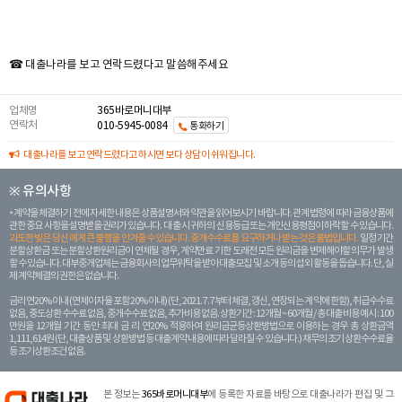
☎ 대출나라를 보고 연락드렸다고 말씀해주세요
업체명
365바로머니대부
연락처
010-5945-0084
통화하기
대출나라를 보고 연락드렸다고 하시면 보다 상담이 쉬워집니다.
※ 유의사항
계약을 체결하기 전에 자세한 내용은 상품설명서와 약관을 읽어보시기 바랍니다. 관계 법령에 따라 금융상품에
관한 중요 사항을 설명받을 권리가 있습니다. 대 출 시 귀하의 신용등급 또는 개인신용평점이 하락할 수 있습니다.
과도한 빚은 당신 에게 큰 불행을 안겨줄 수 있습니다. 중개수수료를 요구하거나 받는 것은 불법입니다.
일정 기간
분할상환금 또는 분할상환원리금이 연체될 경우, 계약만료 기한 도래전 모든 원리금을 변제해야할 의무가 발생
할 수 있습니다. 대부중개업체는 금융회사의 업무위탁을 받아 대출모집 및 소개 등의 섭외 활동을 돕습니다. 단, 실
제 계약체결의 권한은 없습니다.
금리 연20% 이내 (연체이자율 포함 20% 이내) (단, 2021. 7. 7부터 체결, 갱신, 연장되는 계 약에 한함), 취급수수료
없음, 중도상환 수수료 없음, 중개수수료 없음, 추가비용 없음. 상환기간 : 12개월 ~ 60개월 / 총 대출 비용 예시 : 100
만원을 12개월 기간 동안 최대 금 리 연20% 적용하여 원리금균등상환방법으로 이용하는 경우 총 상환금액
1,111,614원 (단, 대출상품 및 상환방법 등 대출계약 내용에 따라 달라질 수 있습니다.) 채무의 조기 상환수수료율
등 조기상환조건 없음.
본 정보는
365바로머니대부
에 등록한 자료를 바탕으로 대출나라가 편집 및 그