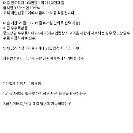
대출 한도최저 100만원 ~ 최대 1억원대출
금리연 3.5% ~ 연 19.9%
고객 개인신용도에따라 금리가 차등 적용됩니다.
대출 기간6개월 ~ 120개월 (6개월 단위로 선택 가능)
취급 수수료없음
중도상환 수수료최대2%이내(대부업법상 최고이율 제한에 저촉되는 경우 중도상환수
수료 차감하여 미징수)
연체 금리약정이자율 + 최대 3%, 법정 최고금리 이내
상환방법원리금 균등 분할 상환이자부과시기매월 후취
* 타업체 진행시 주의사항
1.각종 SNS등 접근후 개인정보 서류 정보를 요구하는곳
2.급전거래후 /신규 대출 월변제 가능하다는곳