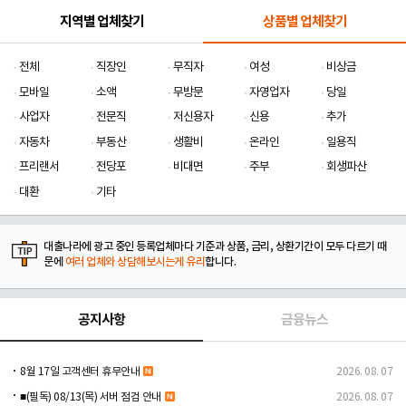
지역별 업체찾기
상품별 업체찾기
전체
직장인
무직자
여성
비상금
모바일
소액
무방문
자영업자
당일
사업자
전문직
저신용자
신용
추가
자동차
부동산
생활비
온라인
일용직
프리랜서
전당포
비대면
주부
회생파산
대환
기타
대출나라에 광고 중인 등록업체마다 기준과 상품, 금리, 상환기간이 모두 다르기 때
문에
여러 업체와 상담해보시는게 유리
합니다.
공지사항
금융뉴스
8월 17일 고객센터 휴무안내
2026. 08. 07
■(필독) 08/13(목) 서버 점검 안내
2026. 08. 07