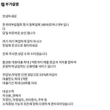
부가설명
안녕하세요
한국대부업협회 정식 등록업체 365바로머니대부 입니
다
당일 바로바로 승인 됩니다
여기 저기 복잡하게 갚지 마시고
한달에 한곳으로 정리하세요
전화 주시면 상담 도와 드리겠습니다
월상환 대환대출 최대 1억원까지 매월 원금과 이자를 합하여
균등하게 납입하는 신용대출 서비스 입니다
무담보/무방문 간편 상담으로 3.5%최저금리
대출한도 최대 1억원
대출기간 최대120개월 이내
대상고객
저신용 ,연체자
직장인, 자영업자, 프리랜서, 주부 등
소득증빙 가능자 조건에 맞춰 다양하게 준비되어있습니다