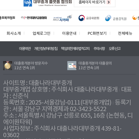
홈페이지 바로가기
회사소개
업체로그인
이용안내
PC화면보기
전체메뉴
이용약관
개인정보처리방침
책임의한계와법적고지
주의사항
오류신고
대출중개분야 방문자수
대출중개분야 대출문의
11년 연속 1위
11년 연속 1위
사이트명 : 대출나라대부중개
대부중개업 상호명 : 주식회사 대출나라대부중개
대표
자 : 신준식
등록번호 : 2025-서울강남-0111(대부중개업)
등록기
관 : 서울 강남구 지역경제과 02-3423-5522
주소 : 서울특별시 강남구 선릉로 655, 16층 (논현동, 디
에이원타워)
사업자정보 : 주식회사 대출나라대부중개 439-81-
03602