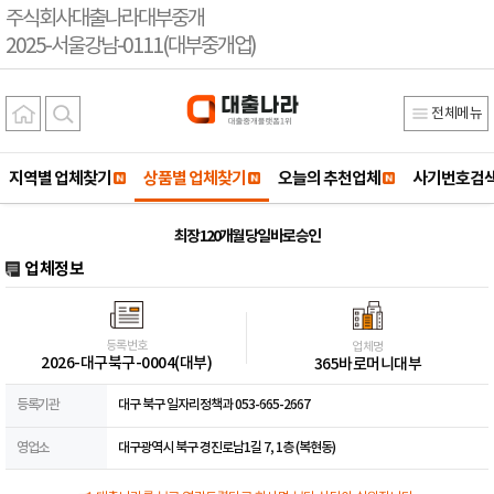
주식회사대출나라대부중개
2025-서울강남-0111(대부중개업)
전체메뉴
지역별 업체찾기
상품별 업체찾기
오늘의 추천업체
사기번호검
최장 120개월 당일 바로 승인
업체정보
등록번호
업체명
2026-대구북구-0004(대부)
365바로머니대부
등록기관
대구 북구 일자리정책과 053-665-2667
영업소
대구광역시 북구 경진로남1길 7, 1층 (복현동)