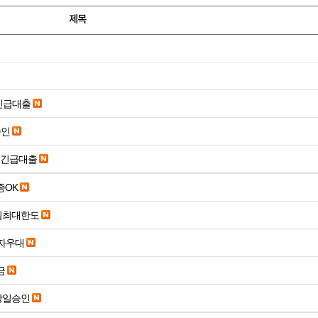
제목
긴급대출
승인
시긴급대출
종OK
당일최대한도
당일입금 수수료x 사업자우대
금
당일승인