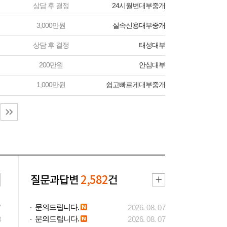
상담 후 결정
24시월변대부중개
3,000만원
실속신용대부중개
상담 후 결정
태성대부
200만원
안심대부
1,000만원
쉽고빠르게대부중개
질문과답변
2,582
건
문의드립니다.
7
2026. 08. 07
문의드립니다.
3
2026. 08. 07