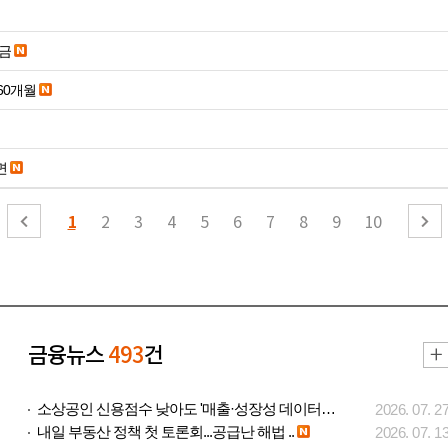
송금
60개월
면
1
2
3
4
5
6
7
8
9
10
금융뉴스
493
건
소상공인 신용점수 낮아도 '매출·성장성 데이터..
2026. 07. 2
내일 부동산 정책 첫 토론회...공급난 해법 ..
2026. 07. 1