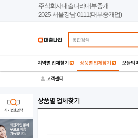
본
주식회사대출나라대부중개
문
2025-서울강남-0111(대부중개업)
바
로
가
기
지역별 업체찾기
상품별 업체찾기
오늘의 
고객센터
상품별 업체찾기
사기번호검색
회원가입 없이
무료로 이용
가능합니다.