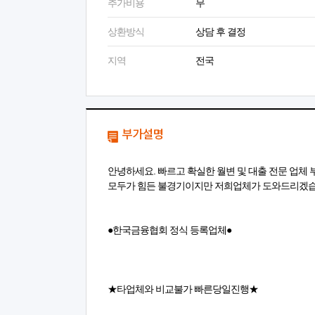
추가비용
무
상환방식
상담 후 결정
지역
전국
부가설명
안녕하세요. 빠르고 확실한 월변 및 대출 전문 업체
모두가 힘든 불경기이지만 저희업체가 도와드리겠
●한국금융협회 정식 등록업체●
★타업체와 비교불가 빠른당일진행★