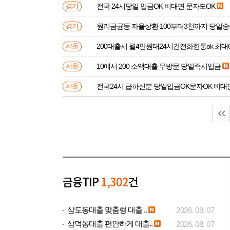
전국 24시당일 입금OK 비대면 문자도OK
경기
원리금균등 자율상환 100부터3천까지 당일
경기
200대출시 월4만원대24시간전화한통ok 최대
서울
10에서 200 소액대출 무방문 당일즉시입금
서울
전국24시 급하신분 당일입금OK문자OK 비대
서울
금융TIP
1,302
건
삼도동대출 맞춤형 대출 ..
2026. 08. 07
삼덕동대출 편안하게 대출..
2026. 08. 07