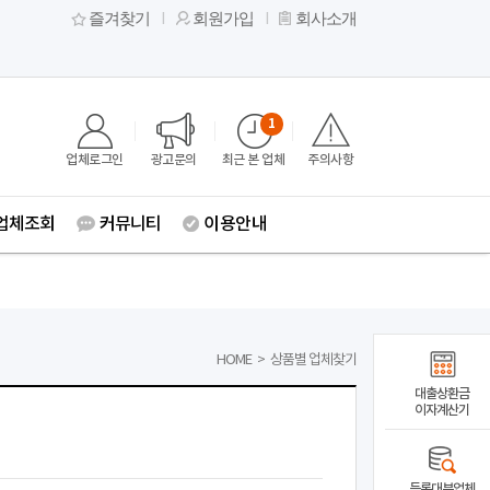
즐겨찾기
회원가입
회사소개
1
업체로그인
광고문의
최근 본 업체
주의사항
업체조회
커뮤니티
이용안내
HOME
>
상품별 업체찾기
대출상환금
이자계산기
등록대부업체