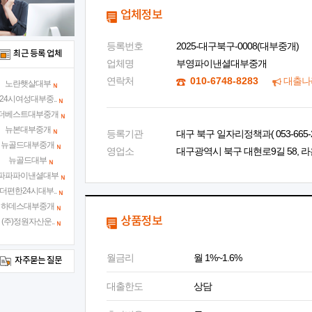
업체정보
등록번호
2025-대구북구-0008(대부중개)
최근 등록 업체
업체명
부영파이낸셜대부중개
연락처
010-6748-8283
대출나
노란햇살대부
24시여성대부중..
더베스트대부중개
뉴본대부중개
등록기관
대구 북구 일자리정책과( 053-665-2
뉴골드대부중개
영업소
대구광역시 북구 대현로9길 58, 라
뉴골드대부
파파파이낸셜대부
더편한24시대부..
하데스대부중개
상품정보
(주)정원자산운..
월금리
월 1%~1.6%
자주묻는 질문
대출한도
상담