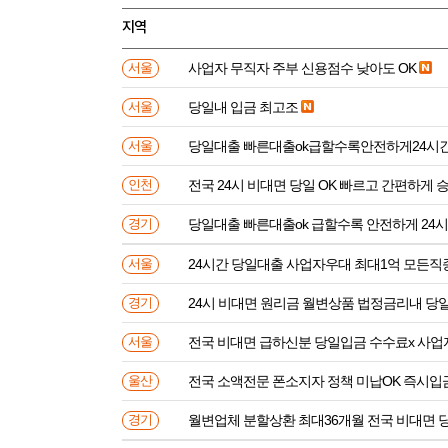
지역
사업자 무직자 주부 신용점수 낮아도 OK
서울
당일내 입금 최고조
서울
당일대출 빠른대출ok급할수록안전하게24시
서울
전국 24시 비대면 당일 OK 빠르고 간편하게 
인천
당일대출 빠른대출ok 급할수록 안전하게 24
경기
24시간 당일대출 사업자우대 최대1억 모든직
서울
24시 비대면 원리금 월변상품 법정금리내 
경기
전국 비대면 급하신분 
서울
전국 소액전문 폰소지자 정책 미납OK 즉시입
울산
월변업체 분할상환 최대36개월 전국 비대면 
경기