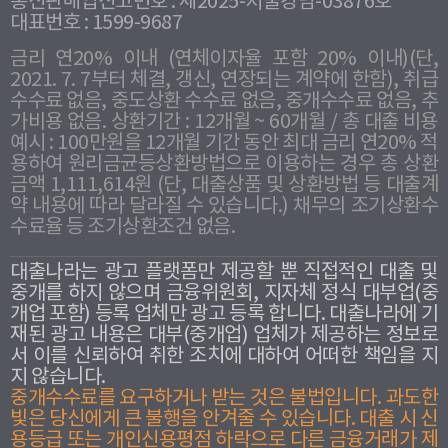
통신판매업신고번호 : 제2025-서울강남-03876호
대표번호 : 1599-9687
금리 연20% 이내 (연체이자율 포함 20% 이내)(단,
2021. 7. 7부터 체결, 갱신, 연장되는 계약에 한함), 취급
수수료 없음, 중도상환 수수료 없음, 중개수수료 없음, 추
가비용 없음. 상환기간 : 12개월 ~ 60개월 / 총 대출 비용
예시 : 100만원을 12개월 기간 동안 최대 금리 연20% 적
용하여 원리금균등상환방법으로 이용하는 경우 총 상환
금액 1,111,614원 (단, 대출상품 및 상환방법 등 대출계
약 내용에 따라 달라질 수 있습니다.) 채무의 조기상환수
수료율 등 조기상환조건 없음.
대출나라는 광고 플랫폼만 제공할 뿐 직접적인 대출 및
중개를 하지 않으며 금융위원회, 지자체 정식 대부업(중
개업 포함) 등록 업체만 광고 등록 합니다. 대출나라에 기
재된 광고 내용은 대부(중개업) 업체가 제공하는 정보로
서 이를 신뢰하여 취한 조치에 대하여 어떠한 책임을 지
지 않습니다.
중개수수료를 요구하거나 받는 것은 불법입니다. 과도한
빛은 당신에게 큰 불행을 안겨줄 수 있습니다. 대출 시 신
용등급 또는 개인신용평점 하락으로 다른 금융거래가 제