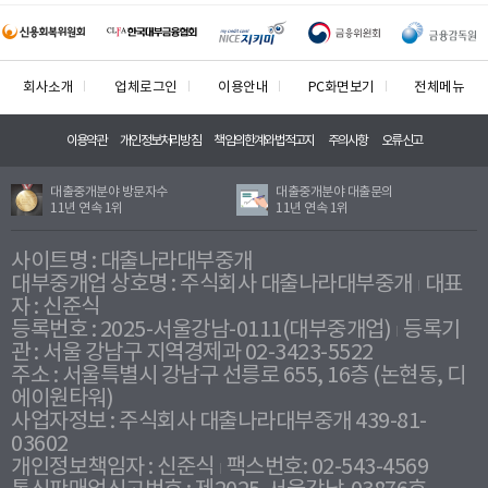
회사소개
업체로그인
이용안내
PC화면보기
전체메뉴
이용약관
개인정보처리방침
책임의한계와법적고지
주의사항
오류신고
대출중개분야 방문자수
대출중개분야 대출문의
11년 연속 1위
11년 연속 1위
사이트명 : 대출나라대부중개
대부중개업 상호명 : 주식회사 대출나라대부중개
대표
자 : 신준식
등록번호 : 2025-서울강남-0111(대부중개업)
등록기
관 : 서울 강남구 지역경제과 02-3423-5522
주소 : 서울특별시 강남구 선릉로 655, 16층 (논현동, 디
에이원타워)
사업자정보 : 주식회사 대출나라대부중개 439-81-
03602
개인정보책임자 : 신준식
팩스번호: 02-543-4569