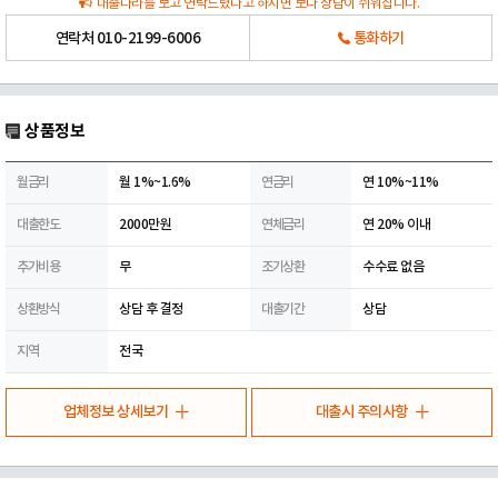
대출나라를 보고 연락드렸다고 하시면 보다 상담이 쉬워집니다.
연락처
010-2199-6006
통화하기
상품정보
월금리
월 1%~1.6%
연금리
연 10%~11%
대출한도
2000만원
연체금리
연 20% 이내
추가비용
무
조기상환
수수료 없음
상환방식
상담 후 결정
대출기간
상담
지역
전국
업체정보 상세보기
대출시 주의사항