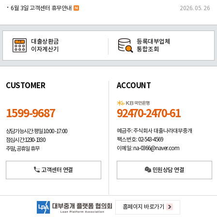
6월 3일 고객센터 휴무안내
2026. 05. 26
대출상환금
등록대부업체
이자계산기
통합조회
CUSTOMER
ACCOUNT
1599-9687
92470-2470-61
예금주: 주식회사 대출나라대부중개
상담가능시간: 평일
10:00 -17:00
팩스번호: 02-543-4569
점심시간: 12:30 - 13:30
이메일: na-0366@naver.com
주말, 공휴일 휴무
고객센터 연결
민원상담 연결
홈페이지 바로가기