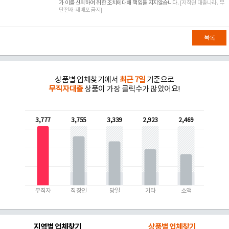
가 이를 신뢰하여 취한 조치에대해 책임을 지지않습니다.
[저작권 대출나라. 무
단전재-재배포 금지]
목록
상품별 업체찾기에서
최근 7일
기준으로
무직자대출
상품이 가장 클릭수가 많았어요!
3,777
3,755
3,339
2,923
2,469
무직자
직장인
당일
기타
소액
지역별 업체찾기
상품별 업체찾기