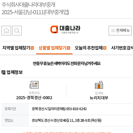
주식회사대출나라대부중개
2025-서울강남-0111(대부중개업)
전체메뉴
지역별 업체찾기
상품별 업체찾기
오늘의 추천업체
사기번호검
연 중 무 휴 늦은 새벽이라도 전화 문자 남겨주세요
업체정보
등록번호
업체명
2025-경북경산-0002
뉴리치대부
등록기관
경북 경산시 일자리경제팀 053-810-6242
영업소
경상북도 경산시 경산로40길 11, 2층 2B-6호 (옥산동)