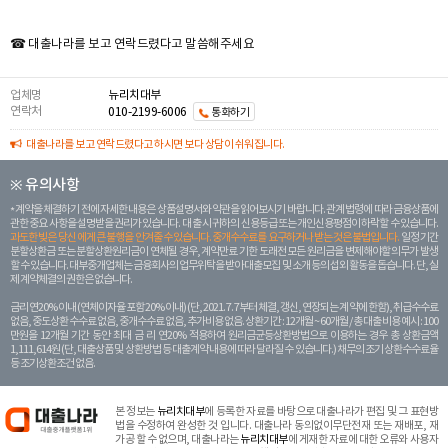
☎ 대출나라를 보고 연락드렸다고 말씀해주세요
업체명
뉴리치대부
연락처
010-2199-6006
통화하기
대출나라를 보고 연락드렸다고 하시면 보다 상담이 쉬워집니다.
※ 유의사항
계약을 체결하기 전에 자세한 내용은 상품설명서와 약관을 읽어보시기 바랍니다. 관계 법령에 따라 금융상품에
관한 중요 사항을 설명받을 권리가 있습니다. 대 출 시 귀하의 신용등급 또는 개인신용평점이 하락할 수 있습니다.
과도한 빚은 당신 에게 큰 불행을 안겨줄 수 있습니다. 중개수수료를 요구하거나 받는 것은 불법입니다.
일정 기간
분할상환금 또는 분할상환원리금이 연체될 경우, 계약만료 기한 도래전 모든 원리금을 변제해야할 의무가 발생
할 수 있습니다. 대부중개업체는 금융회사의 업무위탁을 받아 대출모집 및 소개 등의 섭외 활동을 돕습니다. 단, 실
제 계약체결의 권한은 없습니다.
금리 연20% 이내 (연체이자율 포함 20% 이내) (단, 2021. 7. 7부터 체결, 갱신, 연장되는 계 약에 한함), 취급수수료
없음, 중도상환 수수료 없음, 중개수수료 없음, 추가비용 없음. 상환기간 : 12개월 ~ 60개월 / 총 대출 비용 예시 : 100
만원을 12개월 기간 동안 최대 금 리 연20% 적용하여 원리금균등상환방법으로 이용하는 경우 총 상환금액
1,111,614원 (단, 대출상품 및 상환방법 등 대출계약 내용에 따라 달라질 수 있습니다.) 채무의 조기 상환수수료율
등 조기상환조건 없음.
본 정보는
뉴리치대부
에 등록한 자료를 바탕으로 대출나라가 편집 및 그 표현방
법을 수정하여 완성한 것 입니다. 대출나라 동의없이무단전재 또는 재배포, 재
가공 할 수 없으며, 대출나라는
뉴리치대부
에 게재한 자료에 대한 오류와 사용자