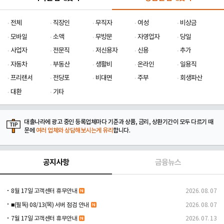
전체
직장인
무직자
여성
비상금
모바일
소액
무방문
자영업자
당일
사업자
전문직
저신용자
신용
추가
자동차
부동산
생활비
온라인
일용직
프리랜서
전당포
비대면
주부
회생파산
대환
기타
대출나라에 광고 중인 등록업체마다 기준과 상품, 금리, 상환기간이 모두 다르기 때
문에
여러 업체와 상담해보시는게 유리
합니다.
공지사항
금융뉴스
8월 17일 고객센터 휴무안내
2026. 08. 07
■(필독) 08/13(목) 서버 점검 안내
2026. 08. 07
7월 17일 고객센터 휴무안내
2026. 07. 13