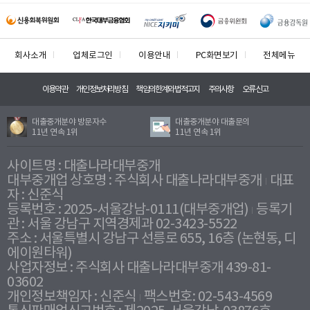
회사소개
업체로그인
이용안내
PC화면보기
전체메뉴
이용약관
개인정보처리방침
책임의한계와법적고지
주의사항
오류신고
대출중개분야 방문자수
대출중개분야 대출문의
11년 연속 1위
11년 연속 1위
사이트명 : 대출나라대부중개
대부중개업 상호명 : 주식회사 대출나라대부중개
대표
자 : 신준식
등록번호 : 2025-서울강남-0111(대부중개업)
등록기
관 : 서울 강남구 지역경제과 02-3423-5522
주소 : 서울특별시 강남구 선릉로 655, 16층 (논현동, 디
에이원타워)
사업자정보 : 주식회사 대출나라대부중개 439-81-
03602
개인정보책임자 : 신준식
팩스번호: 02-543-4569