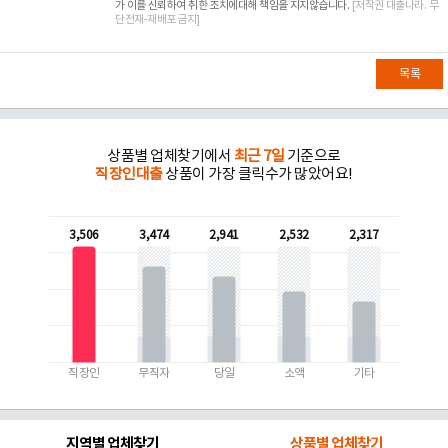
가 이를 신뢰하여 취한 조치에대해 책임을 지지않습니다.
[저작권 대출나라. 무
단전재-재배포 금지]
목록
상품별 업체찾기에서
최근 7일
기준으로
직장인대출
상품이 가장 클릭수가 많았어요!
3,506
3,474
2,941
2,532
2,317
직장인
무직자
당일
소액
기타
지역별 업체찾기
상품별 업체찾기