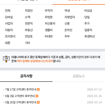
전체
직장인
무직자
여성
비상금
모바일
소액
무방문
자영업자
당일
사업자
전문직
저신용자
신용
추가
자동차
부동산
생활비
온라인
일용직
프리랜서
전당포
비대면
주부
회생파산
대환
기타
대출나라에 광고 중인 등록업체마다 기준과 상품, 금리, 상환기간이 모두 다르기 때
문에
여러 업체와 상담해보시는게 유리
합니다.
공지사항
금융뉴스
7월 17일 고객센터 휴무안내
2026. 07. 13
6월 3일 고객센터 휴무안내
2026. 05. 26
5월 25일 고객센터 휴무안내
2026. 05. 14