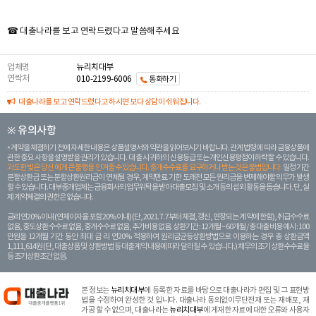
☎ 대출나라를 보고 연락드렸다고 말씀해주세요
업체명
뉴리치대부
연락처
010-2199-6006
통화하기
대출나라를 보고 연락드렸다고 하시면 보다 상담이 쉬워집니다.
※ 유의사항
계약을 체결하기 전에 자세한 내용은 상품설명서와 약관을 읽어보시기 바랍니다. 관계 법령에 따라 금융상품에
관한 중요 사항을 설명받을 권리가 있습니다. 대 출 시 귀하의 신용등급 또는 개인신용평점이 하락할 수 있습니다.
과도한 빚은 당신 에게 큰 불행을 안겨줄 수 있습니다. 중개수수료를 요구하거나 받는 것은 불법입니다.
일정 기간
분할상환금 또는 분할상환원리금이 연체될 경우, 계약만료 기한 도래전 모든 원리금을 변제해야할 의무가 발생
할 수 있습니다. 대부중개업체는 금융회사의 업무위탁을 받아 대출모집 및 소개 등의 섭외 활동을 돕습니다. 단, 실
제 계약체결의 권한은 없습니다.
금리 연20% 이내 (연체이자율 포함 20% 이내) (단, 2021. 7. 7부터 체결, 갱신, 연장되는 계 약에 한함), 취급수수료
없음, 중도상환 수수료 없음, 중개수수료 없음, 추가비용 없음. 상환기간 : 12개월 ~ 60개월 / 총 대출 비용 예시 : 100
만원을 12개월 기간 동안 최대 금 리 연20% 적용하여 원리금균등상환방법으로 이용하는 경우 총 상환금액
1,111,614원 (단, 대출상품 및 상환방법 등 대출계약 내용에 따라 달라질 수 있습니다.) 채무의 조기 상환수수료율
등 조기상환조건 없음.
본 정보는
뉴리치대부
에 등록한 자료를 바탕으로 대출나라가 편집 및 그 표현방
법을 수정하여 완성한 것 입니다. 대출나라 동의없이무단전재 또는 재배포, 재
가공 할 수 없으며, 대출나라는
뉴리치대부
에 게재한 자료에 대한 오류와 사용자