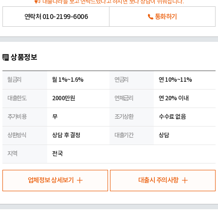
대출나라를 보고 연락드렸다고 하시면 보다 상담이 쉬워집니다.
연락처
010-2199-6006
통화하기
상품정보
월금리
월 1%~1.6%
연금리
연 10%~11%
대출한도
2000만원
연체금리
연 20% 이내
추가비용
무
조기상환
수수료 없음
상환방식
상담 후 결정
대출기간
상담
지역
전국
업체정보 상세보기
대출시 주의사항