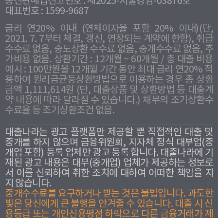
통신판매업신고번호 : 제2025-서울강남-03876호
대표번호 : 1599-9687
금리 연20% 이내 (연체이자율 포함 20% 이내)(단,
2021. 7. 7부터 체결, 갱신, 연장되는 계약에 한함), 취급
수수료 없음, 중도상환 수수료 없음, 중개수수료 없음, 추
가비용 없음. 상환기간 : 12개월 ~ 60개월 / 총 대출 비용
예시 : 100만원을 12개월 기간 동안 최대 금리 연20% 적
용하여 원리금균등상환방법으로 이용하는 경우 총 상환
금액 1,111,614원 (단, 대출상품 및 상환방법 등 대출계
약 내용에 따라 달라질 수 있습니다.) 채무의 조기상환수
수료율 등 조기상환조건 없음.
대출나라는 광고 플랫폼만 제공할 뿐 직접적인 대출 및
중개를 하지 않으며 금융위원회, 지자체 정식 대부업(중
개업 포함) 등록 업체만 광고 등록 합니다. 대출나라에 기
재된 광고 내용은 대부(중개업) 업체가 제공하는 정보로
서 이를 신뢰하여 취한 조치에 대하여 어떠한 책임을 지
지 않습니다.
중개수수료를 요구하거나 받는 것은 불법입니다. 과도한
빛은 당신에게 큰 불행을 안겨줄 수 있습니다. 대출 시 신
용등급 또는 개인신용평점 하락으로 다른 금융거래가 제