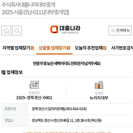
주식회사대출나라대부중개
2025-서울강남-0111(대부중개업)
전체메뉴
지역별 업체찾기
상품별 업체찾기
오늘의 추천업체
사기번호검
연 중 무 휴 늦은 새벽이라도 전화 문자 남겨주세요
업체정보
등록번호
업체명
2025-경북경산-0002
뉴리치대부
등록기관
경북 경산시 일자리경제팀 053-810-6242
영업소
경상북도 경산시 경산로40길 11, 2층 2B-6호 (옥산동)