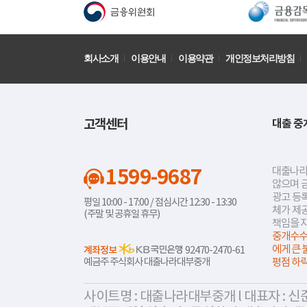
회사소개
이용안내
이용약관
개인정보처리방침
고객센터
대출 중
1599-9687
대출나라
않으며 
광고 등록
평일 10:00 - 17:00 / 점심시간 12:30 - 13:30
체가 제
(주말 및 공휴일 휴무)
책임을 
중개수수
에게 큰 
계좌정보
92470-2470-61
예금주 주식회사 대출나라대부중개
평점 하
사이트명 : 대출나라대부중개 l 대표자 : 신준식