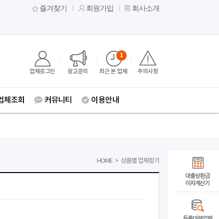
즐겨찾기
회원가입
회사소개
1
업체로그인
광고문의
최근 본 업체
주의사항
업체조회
커뮤니티
이용안내
HOME
>
상품별 업체찾기
대출상환금
이자계산기
등록대부업체