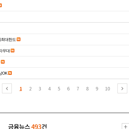
당일최대한도
당일입금 수수료x 사업자우대
19세 이상OK
1
2
3
4
5
6
7
8
9
10
금융뉴스
493
건