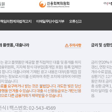
책임의한계와법적고지
이메일무단수집거부
오류신고
개 플랫폼, 대출나라
금리 및 상환
주의사항
는 광고 플랫폼만 제공할 뿐 직접적인 대출 및 중개를 하지
금리 연20% 이
금융위원회, 지자체 정식 대부업(중개업 포함) 등록 업체만
갱신, 연장 되
 합니다. 대출나라에 기재된 광고 내용은 대부(중개업) 업
개수수료 없음,
공하는 정보로서 이를 신뢰하여 취한 조치에 대하여 어떠한
상환기간 : 12
지지 않습니다.
동안 최대 금
료를 요구하거나 받는 것은 불법입니다. 과도한 빚은 당신
총 상환 금액 1
불행을 안겨줄 수 있습니다. 대출 시 신용등급 또는 개인신용
따라 달라질 
락으로 다른 금융거래가 제약받을 수 있습니다.
음.
 l 팩스번호: 02-543-4569