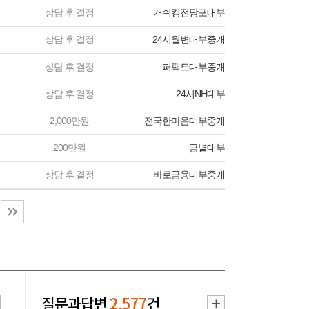
상담 후 결정
캐쉬킹전당포대부
상담 후 결정
24시월변대부중개
상담 후 결정
퍼팩트대부중개
상담 후 결정
24시NH대부
2,000만원
전국한마음대부중개
200만원
금별대부
상담 후 결정
바로금융대부중개
질문과답변
2,577
건