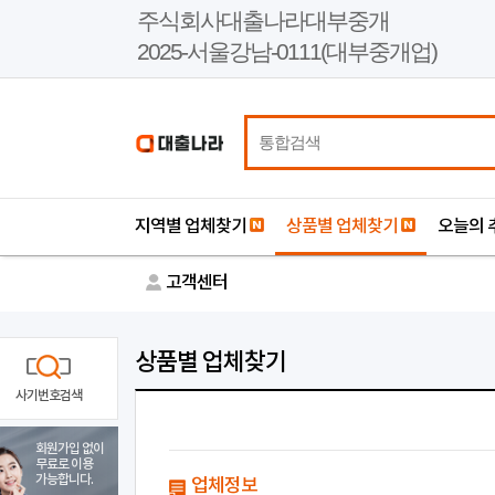
본
주식회사대출나라대부중개
문
2025-서울강남-0111(대부중개업)
바
로
가
기
지역별 업체찾기
상품별 업체찾기
오늘의 
고객센터
상품별 업체찾기
사기번호검색
회원가입 없이
무료로 이용
가능합니다.
업체정보