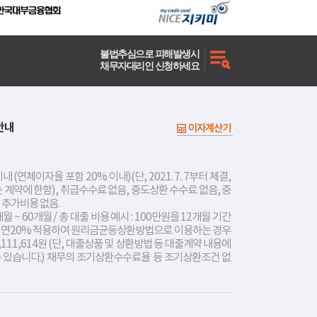
불법추심으로 피해발생시
채무자대리인 신청하세요
안내
이자계산기
내 (연체이자율 포함 20% 이내)(단, 2021. 7. 7부터 체결,
는 계약에 한함), 취급수수료 없음, 중도상환 수수료 없음, 중
 추가비용 없음.
개월 ~ 60개월 / 총 대출 비용 예시 : 100만원을 12개월 기간
리 연20% 적용하여 원리금균등상환방법으로 이용하는 경우
,111,614원 (단, 대출상품 및 상환방법 등 대출계약 내용에
수 있습니다.) 채무의 조기상환수수료율 등 조기상환조건 없