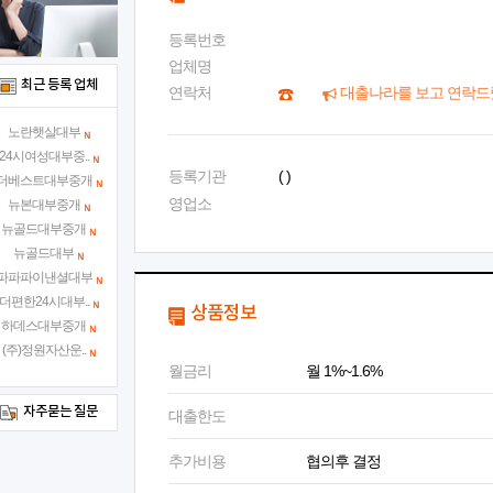
등록번호
업체명
최근 등록 업체
연락처
대출나라를 보고 연락드
노란햇살대부
24시여성대부중..
등록기관
( )
더베스트대부중개
영업소
뉴본대부중개
뉴골드대부중개
뉴골드대부
파파파이낸셜대부
더편한24시대부..
상품정보
하데스대부중개
(주)정원자산운..
월금리
월 1%~1.6%
자주묻는 질문
대출한도
추가비용
협의후 결정