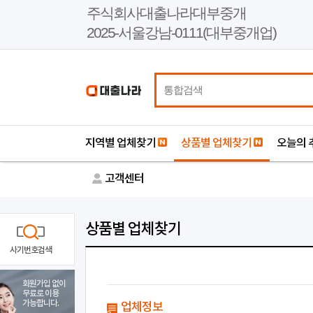
본
주식회사대출나라대부중개
문
2025-서울강남-0111(대부중개업)
바
로
가
기
지역별 업체찾기
상품별 업체찾기
오늘의 
고객센터
상품별 업체찾기
사기번호검색
회원가입 없이
무료로 이용
가능합니다.
업체정보