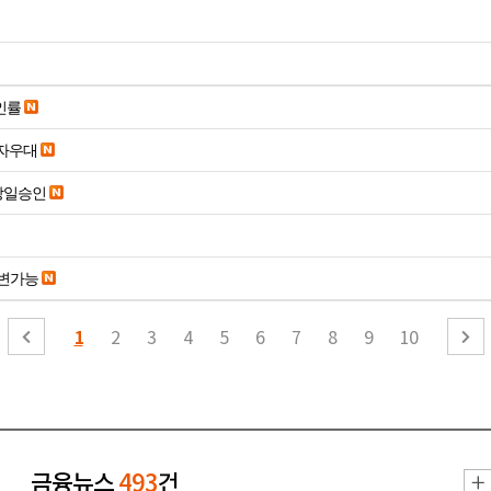
인률
당일입금 수수료x 사업자우대
당일승인
변가능
1
2
3
4
5
6
7
8
9
10
금융뉴스
493
건