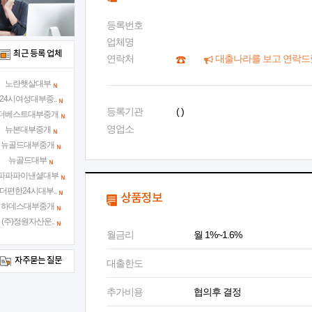
등록번호
업체명
최근 등록 업체
연락처
대출나라를 보고 연락드
노란햇살대부
24시여성대부중..
등록기관
( )
더베스트대부중개
영업소
뉴본대부중개
뉴골드대부중개
뉴골드대부
파파파이낸셜대부
더편한24시대부..
상품정보
하데스대부중개
(주)정원자산운..
월금리
월 1%~1.6%
자주묻는 질문
대출한도
추가비용
협의후 결정