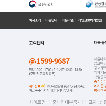
회사소개
이용안내
이용약관
개인정보처리방침
고객센터
대출 중
1599-9687
대출나라
않으며 
광고 등록
평일 10:00 - 17:00 / 점심시간 12:30 - 13:30
체가 제
(주말 및 공휴일 휴무)
책임을 
중개수수
에게 큰 
계좌정보
92470-2470-61
예금주 주식회사 대출나라대부중개
평점 하
사이트명 : 대출나라대부중개 l 대표자 : 신준식