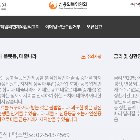
책임의한계와법적고지
이메일무단수집거부
오류신고
개 플랫폼, 대출나라
금리 및 상환
주의사항
는 광고 플랫폼만 제공할 뿐 직접적인 대출 및 중개를 하지
금리 연20% 이
금융위원회, 지자체 정식 대부업(중개업 포함) 등록 업체만
갱신, 연장 되
 합니다. 대출나라에 기재된 광고 내용은 대부(중개업) 업
개수수료 없음,
공하는 정보로서 이를 신뢰하여 취한 조치에 대하여 어떠한
상환기간 : 12
지지 않습니다.
동안 최대 금
료를 요구하거나 받는 것은 불법입니다. 과도한 빚은 당신
총 상환 금액 1
불행을 안겨줄 수 있습니다. 대출 시 신용등급 또는 개인신용
따라 달라질 
락으로 다른 금융거래가 제약받을 수 있습니다.
음.
 l 팩스번호: 02-543-4569