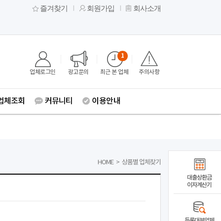
즐겨찾기
회원가입
회사소개
1
업체로그인
광고문의
최근 본 업체
주의사항
업체조회
커뮤니티
이용안내
HOME
>
상품별 업체찾기
대출상환금
이자계산기
등록대부업체