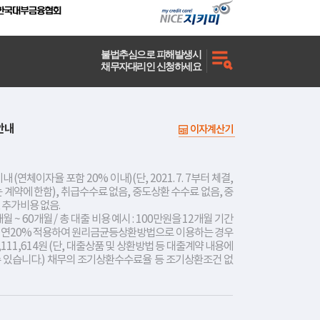
불법추심으로 피해발생시
채무자대리인 신청하세요
안내
이자계산기
내 (연체이자율 포함 20% 이내)(단, 2021. 7. 7부터 체결,
는 계약에 한함), 취급수수료 없음, 중도상환 수수료 없음, 중
 추가비용 없음.
개월 ~ 60개월 / 총 대출 비용 예시 : 100만원을 12개월 기간
리 연20% 적용하여 원리금균등상환방법으로 이용하는 경우
,111,614원 (단, 대출상품 및 상환방법 등 대출계약 내용에
수 있습니다.) 채무의 조기상환수수료율 등 조기상환조건 없