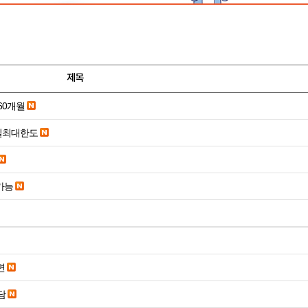
제목
60개월
당일최대한도
종가능
면
담