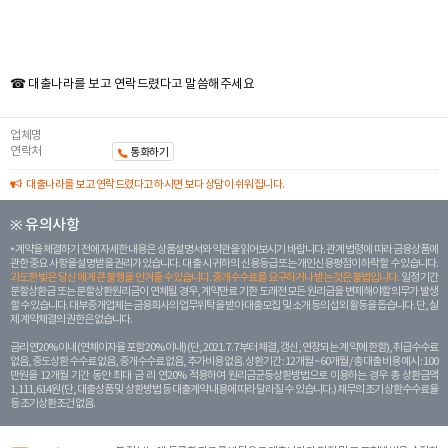
☎ 대출나라를 보고 연락드렸다고 말씀해주세요
업체명
연락처
통화하기
대출나라를 보고 연락드렸다고 하시면 보다 상담이 쉬워집니다.
※ 유의사항
계약을 체결하기 전에 자세한 내용은 상품설명서와 약관을 읽어보시기 바랍니다. 관계 법령에 따라 금융상품에
관한 중요 사항을 설명받을 권리가 있습니다. 대 출 시 귀하의 신용등급 또는 개인신용평점이 하락할 수 있습니다.
과도한 빚은 당신 에게 큰 불행을 안겨줄 수 있습니다. 중개수수료를 요구하거나 받는 것은 불법입니다.
일정 기간
분할상환금 또는 분할상환원리금이 연체될 경우, 계약만료 기한 도래전 모든 원리금을 변제해야할 의무가 발생
할 수 있습니다. 대부중개업체는 금융회사의 업무위탁을 받아 대출모집 및 소개 등의 섭외 활동을 돕습니다. 단, 실
제 계약체결의 권한은 없습니다.
금리 연20% 이내 (연체이자율 포함 20% 이내) (단, 2021. 7. 7부터 체결, 갱신, 연장되는 계 약에 한함), 취급수수료
없음, 중도상환 수수료 없음, 중개수수료 없음, 추가비용 없음. 상환기간 : 12개월 ~ 60개월 / 총 대출 비용 예시 : 100
만원을 12개월 기간 동안 최대 금 리 연20% 적용하여 원리금균등상환방법으로 이용하는 경우 총 상환금액
1,111,614원 (단, 대출상품 및 상환방법 등 대출계약 내용에 따라 달라질 수 있습니다.) 채무의 조기 상환수수료율
등 조기상환조건 없음.