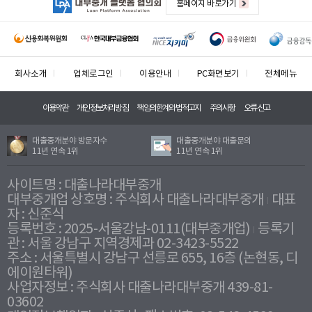
홈페이지 바로가기
회사소개
업체로그인
이용안내
PC화면보기
전체메뉴
이용약관
개인정보처리방침
책임의한계와법적고지
주의사항
오류신고
대출중개분야 방문자수
대출중개분야 대출문의
11년 연속 1위
11년 연속 1위
사이트명 : 대출나라대부중개
대부중개업 상호명 : 주식회사 대출나라대부중개
대표
자 : 신준식
등록번호 : 2025-서울강남-0111(대부중개업)
등록기
관 : 서울 강남구 지역경제과 02-3423-5522
주소 : 서울특별시 강남구 선릉로 655, 16층 (논현동, 디
에이원타워)
사업자정보 : 주식회사 대출나라대부중개 439-81-
03602