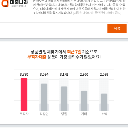
본 정보는
에 등록한 자료를 바탕으로 대출나라가 편집 및 그 표현방법을 수정하
여 완성한 것 입니다. 대출나라 동의없이무단전재 또는 재배포, 재가공 할 수 없
으며, 대출나라는
에 게재한 자료에 대한 오류와 사용자가 이를 신뢰하여 취한
조치에대해 책임을 지지않습니다.
[저작권 대출나라. 무단전재-재배포 금지]
목록
상품별 업체찾기에서
최근 7일
기준으로
무직자대출
상품이 가장 클릭수가 많았어요!
3,780
3,594
3,141
2,960
2,599
무직자
직장인
당일
기타
소액