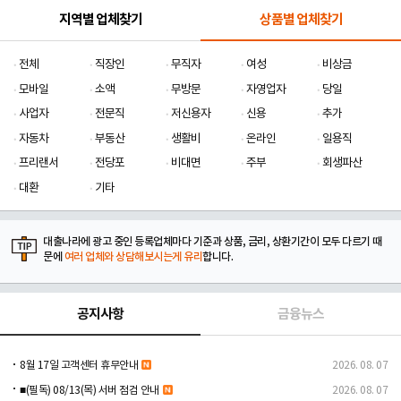
지역별 업체찾기
상품별 업체찾기
전체
직장인
무직자
여성
비상금
모바일
소액
무방문
자영업자
당일
사업자
전문직
저신용자
신용
추가
자동차
부동산
생활비
온라인
일용직
프리랜서
전당포
비대면
주부
회생파산
대환
기타
대출나라에 광고 중인 등록업체마다 기준과 상품, 금리, 상환기간이 모두 다르기 때
문에
여러 업체와 상담해보시는게 유리
합니다.
공지사항
금융뉴스
8월 17일 고객센터 휴무안내
2026. 08. 07
■(필독) 08/13(목) 서버 점검 안내
2026. 08. 07