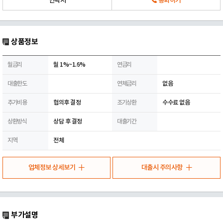
연락처
통화하기
상품정보
월금리
월 1%~1.6%
연금리
대출한도
연체금리
없음
추가비용
협의후 결정
조기상환
수수료 없음
상환방식
상담 후 결정
대출기간
지역
전체
업체정보 상세보기
대출시 주의사항
부가설명