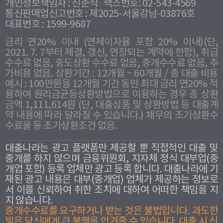
개인정보책임자 : 신준식
팩스번호: 02-543-4569
통신판매업신고번호 : 제2025-서울강남-03876호
대표번호 : 1599-9687
금리 연20% 이내 (연체이자율 포함 20% 이내)(단,
2021. 7. 7부터 체결, 갱신, 연장되는 계약에 한함), 취급
수수료 없음, 중도상환 수수료 없음, 중개수수료 없음, 추
가비용 없음. 상환기간 : 12개월 ~ 60개월 / 총 대출 비용
예시 : 100만원을 12개월 기간 동안 최대 금리 연20% 적
용하여 원리금균등상환방법으로 이용하는 경우 총 상환
금액 1,111,614원 (단, 대출상품 및 상환방법 등 대출계
약 내용에 따라 달라질 수 있습니다.) 채무의 조기상환수
수료율 등 조기상환조건 없음.
대출나라는 광고 플랫폼만 제공할 뿐 직접적인 대출 및
중개를 하지 않으며 금융위원회, 지자체 정식 대부업(중
개업 포함) 등록 업체만 광고 등록 합니다. 대출나라에 기
재된 광고 내용은 대부(중개업) 업체가 제공하는 정보로
서 이를 신뢰하여 취한 조치에 대하여 어떠한 책임을 지
지 않습니다.
중개수수료를 요구하거나 받는 것은 불법입니다. 과도한
빛은 당신에게 큰 불행을 안겨줄 수 있습니다. 대출 시 신