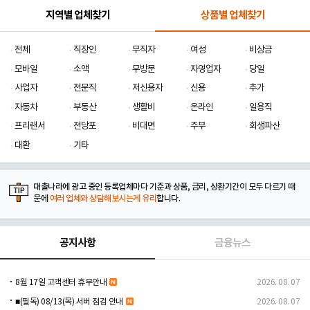
지역별 업체찾기
상품별 업체찾기
전체
직장인
무직자
여성
비상금
모바일
소액
무방문
자영업자
당일
사업자
전문직
저신용자
신용
추가
자동차
부동산
생활비
온라인
일용직
프리랜서
전당포
비대면
주부
회생파산
대환
기타
대출나라에 광고 중인 등록업체마다 기준과 상품, 금리, 상환기간이 모두 다르기 때
문에
여러 업체와 상담해보시는게 유리
합니다.
공지사항
금융뉴스
8월 17일 고객센터 휴무안내
2026. 08. 07
■(필독) 08/13(목) 서버 점검 안내
2026. 08. 07