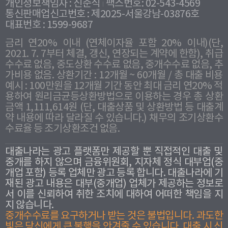
개인정보책임자 : 신준식
팩스번호: 02-543-4569
통신판매업신고번호 : 제2025-서울강남-03876호
대표번호 : 1599-9687
금리 연20% 이내 (연체이자율 포함 20% 이내)(단,
2021. 7. 7부터 체결, 갱신, 연장되는 계약에 한함), 취급
수수료 없음, 중도상환 수수료 없음, 중개수수료 없음, 추
가비용 없음. 상환기간 : 12개월 ~ 60개월 / 총 대출 비용
예시 : 100만원을 12개월 기간 동안 최대 금리 연20% 적
용하여 원리금균등상환방법으로 이용하는 경우 총 상환
금액 1,111,614원 (단, 대출상품 및 상환방법 등 대출계
약 내용에 따라 달라질 수 있습니다.) 채무의 조기상환수
수료율 등 조기상환조건 없음.
대출나라는 광고 플랫폼만 제공할 뿐 직접적인 대출 및
중개를 하지 않으며 금융위원회, 지자체 정식 대부업(중
개업 포함) 등록 업체만 광고 등록 합니다. 대출나라에 기
재된 광고 내용은 대부(중개업) 업체가 제공하는 정보로
서 이를 신뢰하여 취한 조치에 대하여 어떠한 책임을 지
지 않습니다.
중개수수료를 요구하거나 받는 것은 불법입니다. 과도한
빛은 당신에게 큰 불행을 안겨줄 수 있습니다. 대출 시 신