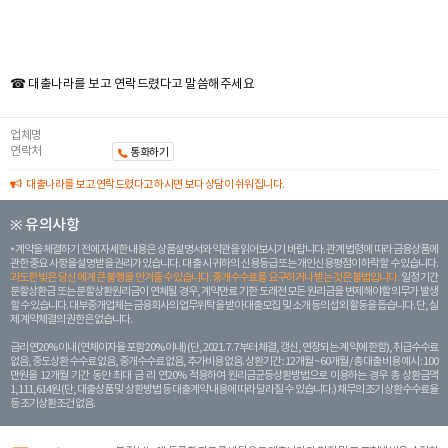
☎ 대출나라를 보고 연락드렸다고 말씀해주세요
업체명
연락처
통화하기
대출나라를 보고 연락드렸다고 하시면 보다 상담이 쉬워집니다.
※ 유의사항
계약을 체결하기 전에 자세한 내용은 상품설명서와 약관을 읽어보시기 바랍니다. 관계 법령에 따라 금융상품에
관한 중요 사항을 설명받을 권리가 있습니다. 대 출 시 귀하의 신용등급 또는 개인신용평점이 하락할 수 있습니다.
과도한 빚은 당신 에게 큰 불행을 안겨줄 수 있습니다. 중개수수료를 요구하거나 받는 것은 불법입니다.
일정 기간
분할상환금 또는 분할상환원리금이 연체될 경우, 계약만료 기한 도래전 모든 원리금을 변제해야할 의무가 발생
할 수 있습니다. 대부중개업체는 금융회사의 업무위탁을 받아 대출모집 및 소개 등의 섭외 활동을 돕습니다. 단, 실
제 계약체결의 권한은 없습니다.
금리 연20% 이내 (연체이자율 포함 20% 이내) (단, 2021. 7. 7부터 체결, 갱신, 연장되는 계 약에 한함), 취급수수료
없음, 중도상환 수수료 없음, 중개수수료 없음, 추가비용 없음. 상환기간 : 12개월 ~ 60개월 / 총 대출 비용 예시 : 100
만원을 12개월 기간 동안 최대 금 리 연20% 적용하여 원리금균등상환방법으로 이용하는 경우 총 상환금액
1,111,614원 (단, 대출상품 및 상환방법 등 대출계약 내용에 따라 달라질 수 있습니다.) 채무의 조기 상환수수료율
등 조기상환조건 없음.