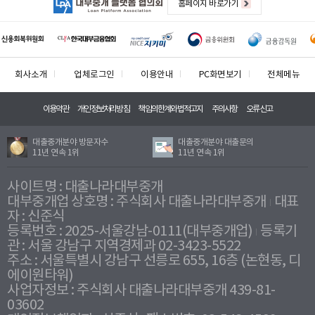
홈페이지 바로가기
회사소개
업체로그인
이용안내
PC화면보기
전체메뉴
이용약관
개인정보처리방침
책임의한계와법적고지
주의사항
오류신고
대출중개분야 방문자수
대출중개분야 대출문의
11년 연속 1위
11년 연속 1위
사이트명 : 대출나라대부중개
대부중개업 상호명 : 주식회사 대출나라대부중개
대표
자 : 신준식
등록번호 : 2025-서울강남-0111(대부중개업)
등록기
관 : 서울 강남구 지역경제과 02-3423-5522
주소 : 서울특별시 강남구 선릉로 655, 16층 (논현동, 디
에이원타워)
사업자정보 : 주식회사 대출나라대부중개 439-81-
03602