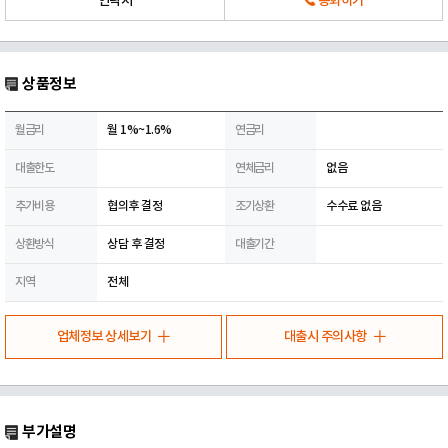
연락처
통화하기
상품정보
월금리
월 1%~1.6%
연금리
대출한도
연체금리
없음
추가비용
협의후 결정
조기상환
수수료 없음
상환방식
상담 후 결정
대출기간
지역
전체
업체정보 상세보기
대출시 주의사항
부가설명