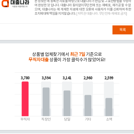
본 정보는
에 등록한 자료를 바탕으로 대출나라가 편집 및 그 표현방법을 수정하
여 완성한 것 입니다. 대출나라 동의없이무단전재 또는 재배포, 재가공 할 수 없
으며, 대출나라는
에 게재한 자료에 대한 오류와 사용자가 이를 신뢰하여 취한
조치에대해 책임을 지지않습니다.
[저작권 대출나라. 무단전재-재배포 금지]
목록
상품별 업체찾기에서
최근 7일
기준으로
무직자대출
상품이 가장 클릭수가 많았어요!
3,780
3,594
3,141
2,960
2,599
무직자
직장인
당일
기타
소액