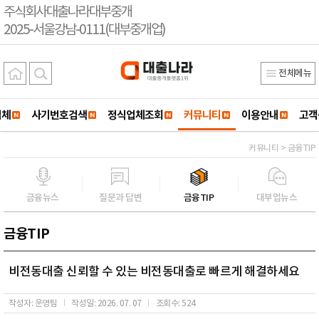
주식회사대출나라대부중개
2025-서울강남-0111(대부중개업)
전체메뉴
업체
사기번호검색
정식업체조회
커뮤니티
이용안내
고객
커뮤니티 > 금융TIP
금융뉴스
질문과 답변
금융TIP
대부업뉴스
금융TIP
비전동대출 신뢰할 수 있는 비전동대출로 빠르게 해결하세요
작성자: 운영팀
작성일: 2026. 07. 07
조회수: 524