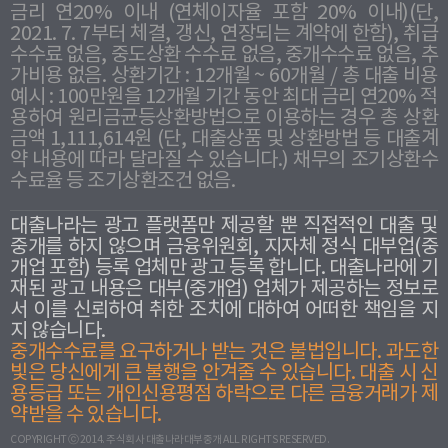
금리 연20% 이내 (연체이자율 포함 20% 이내)(단,
2021. 7. 7부터 체결, 갱신, 연장되는 계약에 한함), 취급
수수료 없음, 중도상환 수수료 없음, 중개수수료 없음, 추
가비용 없음. 상환기간 : 12개월 ~ 60개월 / 총 대출 비용
예시 : 100만원을 12개월 기간 동안 최대 금리 연20% 적
용하여 원리금균등상환방법으로 이용하는 경우 총 상환
금액 1,111,614원 (단, 대출상품 및 상환방법 등 대출계
약 내용에 따라 달라질 수 있습니다.) 채무의 조기상환수
수료율 등 조기상환조건 없음.
대출나라는 광고 플랫폼만 제공할 뿐 직접적인 대출 및
중개를 하지 않으며 금융위원회, 지자체 정식 대부업(중
개업 포함) 등록 업체만 광고 등록 합니다. 대출나라에 기
재된 광고 내용은 대부(중개업) 업체가 제공하는 정보로
서 이를 신뢰하여 취한 조치에 대하여 어떠한 책임을 지
지 않습니다.
중개수수료를 요구하거나 받는 것은 불법입니다. 과도한
빛은 당신에게 큰 불행을 안겨줄 수 있습니다. 대출 시 신
용등급 또는 개인신용평점 하락으로 다른 금융거래가 제
약받을 수 있습니다.
COPYRIGHT ⓒ 2014. 주식회사 대출나라대부중개 ALL RIGHTS RESERVED.