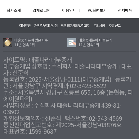
회사소개
업체로그인
이용안내
PC화면보기
전체메뉴
이용약관
개인정보처리방침
책임의한계와법적고지
주의사항
오류신고
대출중개분야 방문자수
대출중개분야 대출문의
11년 연속 1위
11년 연속 1위
사이트명 : 대출나라대부중개
대부중개업 상호명 : 주식회사 대출나라대부중개
대표
자 : 신준식
등록번호 : 2025-서울강남-0111(대부중개업)
등록기
관 : 서울 강남구 지역경제과 02-3423-5522
주소 : 서울특별시 강남구 선릉로 655, 16층 (논현동, 디
에이원타워)
사업자정보 : 주식회사 대출나라대부중개 439-81-
03602
개인정보책임자 : 신준식
팩스번호: 02-543-4569
통신판매업신고번호 : 제2025-서울강남-03876호
대표번호 : 1599-9687