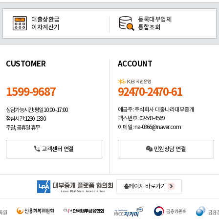
대출상환금
등록대부업체
이자계산기
통합조회
CUSTOMER
ACCOUNT
1599-9687
92470-2470-61
예금주: 주식회사 대출나라대부중개
상담가능시간: 평일
10:00 -17:00
팩스번호: 02-543-4569
점심시간: 12:30 - 13:30
이메일: na-0366@naver.com
주말, 공휴일 휴무
고객센터 연결
민원상담 연결
홈페이지 바로가기