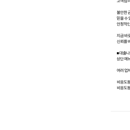
고객님의
불안한 
믿을 수
안정적인
지금 바
신뢰를 
■ 대출나
상단 메뉴
여러 업
비응도동
비응도동