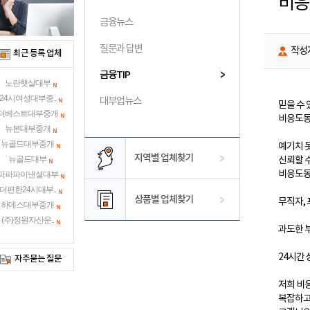
금융뉴스
질문과 답변
작성
최근 등록 업체
금융TIP
노란햇살대부
24시여성대부중..
대부업뉴스
믿을 수 
더베스트대부중개
비응도동
뉴본대부중개
뉴골드대부중개
예기치 못
지역별 업체찾기
뉴골드대부
신뢰할 
비응도동
파파파이낸셜대부
더편한24시대부..
상품별 업체찾기
무직자, 
하데스대부중개
(주)정원자산운..
과도한 
24시간 
자주묻는 질문
저희 비
복잡하고