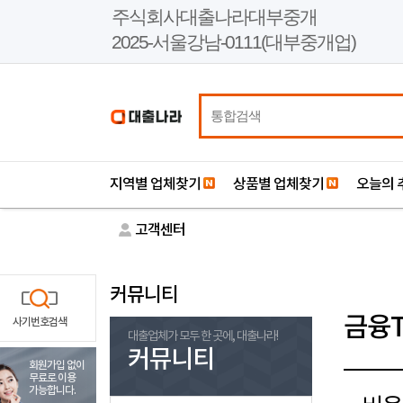
본
주식회사대출나라대부중개
문
2025-서울강남-0111(대부중개업)
바
로
가
기
지역별 업체찾기
상품별 업체찾기
오늘의 
고객센터
커뮤니티
금융T
사기번호검색
대출업체가 모두 한 곳에, 대출나라!
커뮤니티
회원가입 없이
무료로 이용
가능합니다.