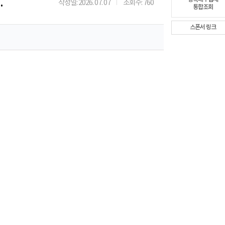
업체 비응도동대출 보기
작성일: 2026. 07. 07
조회수: 760
통합조회
스폰서 링크