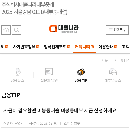
주식회사대출나라대부중개
2025-서울강남-0111(대부중개업)
전체메뉴
업체
사기번호검색
정식업체조회
커뮤니티
이용안내
고객
커뮤니티 > 금융TIP
금융뉴스
질문과 답변
금융TIP
대부업뉴스
금융TIP
자금이 필요할땐 비봉동대출 비봉동대부 지금 신청하세요
작성자: 운영팀
작성일: 2026. 07. 07
조회수: 899