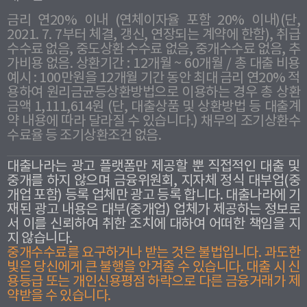
금리 연20% 이내 (연체이자율 포함 20% 이내)(단,
2021. 7. 7부터 체결, 갱신, 연장되는 계약에 한함), 취급
수수료 없음, 중도상환 수수료 없음, 중개수수료 없음, 추
가비용 없음. 상환기간 : 12개월 ~ 60개월 / 총 대출 비용
예시 : 100만원을 12개월 기간 동안 최대 금리 연20% 적
용하여 원리금균등상환방법으로 이용하는 경우 총 상환
금액 1,111,614원 (단, 대출상품 및 상환방법 등 대출계
약 내용에 따라 달라질 수 있습니다.) 채무의 조기상환수
수료율 등 조기상환조건 없음.
대출나라는 광고 플랫폼만 제공할 뿐 직접적인 대출 및
중개를 하지 않으며 금융위원회, 지자체 정식 대부업(중
개업 포함) 등록 업체만 광고 등록 합니다. 대출나라에 기
재된 광고 내용은 대부(중개업) 업체가 제공하는 정보로
서 이를 신뢰하여 취한 조치에 대하여 어떠한 책임을 지
지 않습니다.
중개수수료를 요구하거나 받는 것은 불법입니다. 과도한
빛은 당신에게 큰 불행을 안겨줄 수 있습니다. 대출 시 신
용등급 또는 개인신용평점 하락으로 다른 금융거래가 제
약받을 수 있습니다.