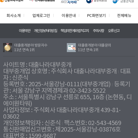
회사소개
업체로그인
이용안내
PC화면보기
전체메뉴
이용약관
개인정보처리방침
책임의한계와법적고지
주의사항
오류신고
대출중개분야 방문자수
대출중개분야 대출문의
11년 연속 1위
11년 연속 1위
사이트명 : 대출나라대부중개
대부중개업 상호명 : 주식회사 대출나라대부중개
대표
자 : 신준식
등록번호 : 2025-서울강남-0111(대부중개업)
등록기
관 : 서울 강남구 지역경제과 02-3423-5522
주소 : 서울특별시 강남구 선릉로 655, 16층 (논현동, 디
에이원타워)
사업자정보 : 주식회사 대출나라대부중개 439-81-
03602
개인정보책임자 : 신준식
팩스번호: 02-543-4569
통신판매업신고번호 : 제2025-서울강남-03876호
대표번호 : 1599-9687