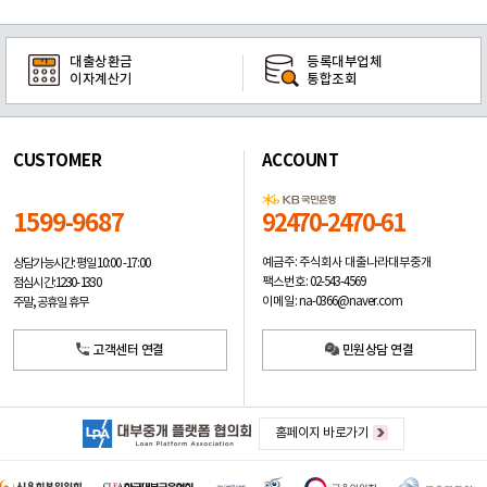
대출상환금
등록대부업체
이자계산기
통합조회
CUSTOMER
ACCOUNT
1599-9687
92470-2470-61
예금주: 주식회사 대출나라대부중개
상담가능시간: 평일
10:00 -17:00
팩스번호: 02-543-4569
점심시간: 12:30 - 13:30
이메일: na-0366@naver.com
주말, 공휴일 휴무
고객센터 연결
민원상담 연결
홈페이지 바로가기