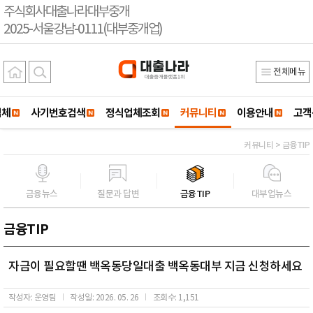
주식회사대출나라대부중개
2025-서울강남-0111(대부중개업)
전체메뉴
업체
사기번호검색
정식업체조회
커뮤니티
이용안내
고객
커뮤니티 > 금융TIP
금융뉴스
질문과 답변
금융TIP
대부업뉴스
금융TIP
자금이 필요할땐 백옥동당일대출 백옥동대부 지금 신청하세요
작성자: 운영팀
작성일: 2026. 05. 26
조회수: 1,151