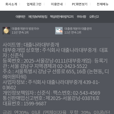
회사소개
업체로그인
이용안내
PC화면보기
전체메뉴
이용약관
개인정보처리방침
책임의한계와법적고지
주의사항
오류신고
대출중개분야 방문자수
대출중개분야 대출문의
11년 연속 1위
11년 연속 1위
사이트명 : 대출나라대부중개
대부중개업 상호명 : 주식회사 대출나라대부중개
대표
자 : 신준식
등록번호 : 2025-서울강남-0111(대부중개업)
등록기
관 : 서울 강남구 지역경제과 02-3423-5522
주소 : 서울특별시 강남구 선릉로 655, 16층 (논현동, 디
에이원타워)
사업자정보 : 주식회사 대출나라대부중개 439-81-
03602
개인정보책임자 : 신준식
팩스번호: 02-543-4569
통신판매업신고번호 : 제2025-서울강남-03876호
대표번호 : 1599-9687
금리 연20% 이내 (연체이자율 포함 20% 이내)(단,