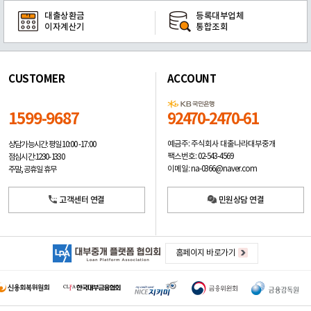
대출상환금
등록대부업체
이자계산기
통합조회
CUSTOMER
ACCOUNT
1599-9687
92470-2470-61
예금주: 주식회사 대출나라대부중개
상담가능시간: 평일
10:00 -17:00
팩스번호: 02-543-4569
점심시간: 12:30 - 13:30
이메일: na-0366@naver.com
주말, 공휴일 휴무
고객센터 연결
민원상담 연결
홈페이지 바로가기