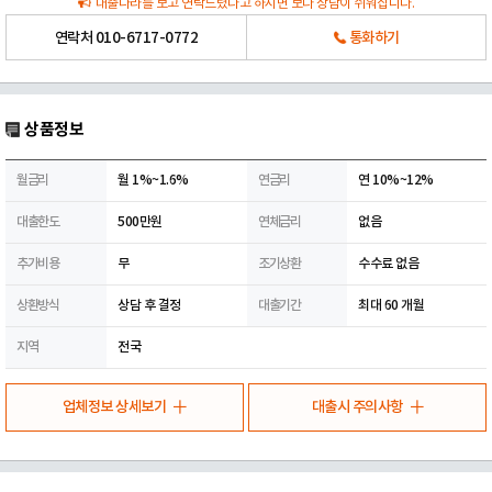
대출나라를 보고 연락드렸다고 하시면 보다 상담이 쉬워집니다.
연락처
010-6717-0772
통화하기
상품정보
월금리
월 1%~1.6%
연금리
연 10%~12%
대출한도
500만원
연체금리
없음
추가비용
무
조기상환
수수료 없음
상환방식
상담 후 결정
대출기간
최대 60 개월
지역
전국
업체정보 상세보기
대출시 주의사항