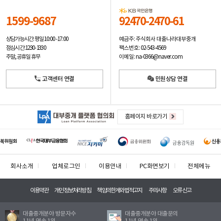
1599-9687
92470-2470-61
예금주: 주식회사 대출나라대부중개
상담가능시간: 평일
10:00 -17:00
팩스번호: 02-543-4569
점심시간: 12:30 - 13:30
이메일: na-0366@naver.com
주말, 공휴일 휴무
고객센터 연결
민원상담 연결
홈페이지 바로가기
회사소개
업체로그인
이용안내
PC화면보기
전체메뉴
이용약관
개인정보처리방침
책임의한계와법적고지
주의사항
오류신고
대출중개분야 방문자수
대출중개분야 대출문의