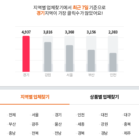
지역별 업체찾기에서
최근 7일
기준으로
경기
지역이 가장 클릭수가 많았어요!
4,937
3,816
3,368
3,156
2,383
경기
강원
서울
부산
인천
지역별 업체찾기
상품별 업체찾기
전체
서울
경기
인천
대전
대구
부산
광주
울산
세종
강원
충북
충남
전북
전남
경북
경남
제주