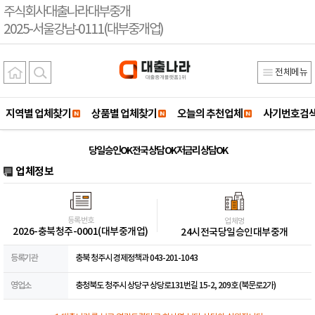
주식회사대출나라대부중개
2025-서울강남-0111(대부중개업)
전체메뉴
지역별 업체찾기
상품별 업체찾기
오늘의 추천업체
사기번호검
당일 승인OK 전국 상담 OK 저금리 상담OK
업체정보
등록번호
업체명
2026-충북청주-0001(대부중개업)
24시전국당일승인대부중개
등록기관
충북 청주시 경제정책과 043-201-1043
영업소
충청북도 청주시 상당구 상당로131번길 15-2, 209호 (북문로2가)