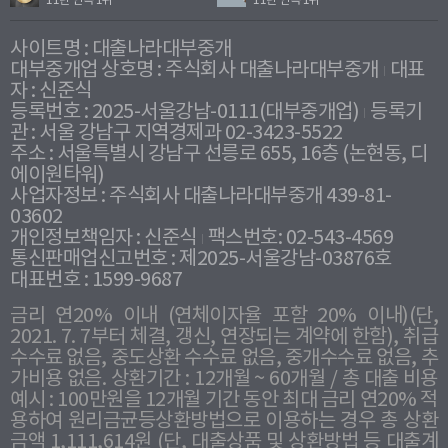
11년 연속 1위
11년 연속 1위
사이트명 : 대출나라대부중개
대부중개업 상호명 : 주식회사 대출나라대부중개
대표
자 : 신준식
등록번호 : 2025-서울강남-0111(대부중개업)
등록기
관 : 서울 강남구 지역경제과 02-3423-5522
주소 : 서울특별시 강남구 선릉로 655, 16층 (논현동, 디
에이원타워)
사업자정보 : 주식회사 대출나라대부중개 439-81-
03602
개인정보책임자 : 신준식
팩스번호: 02-543-4569
통신판매업신고번호 : 제2025-서울강남-03876호
대표번호 : 1599-9687
금리 연20% 이내 (연체이자율 포함 20% 이내)(단,
2021. 7. 7부터 체결, 갱신, 연장되는 계약에 한함), 취급
수수료 없음, 중도상환 수수료 없음, 중개수수료 없음, 추
가비용 없음. 상환기간 : 12개월 ~ 60개월 / 총 대출 비용
예시 : 100만원을 12개월 기간 동안 최대 금리 연20% 적
용하여 원리금균등상환방법으로 이용하는 경우 총 상환
금액 1,111,614원 (단, 대출상품 및 상환방법 등 대출계