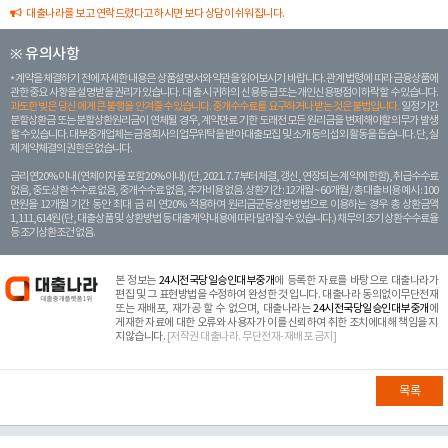
대출나라를 보고 연락드렸다고 하시면 보다 상담이 쉬워집니다.
※ 유의사항
계약을 체결하기 전에 자세한 내용은 상품설명서와 약관을 읽어보시기 바랍니다. 관계 법령에 따라 금융상품에
관한 중요 사항을 설명받을 권리가 있습니다. 대 출 시 귀하의 신용등급 또는 개인신용평점이 하락할 수 있습니다.
과도한 빚은 당신 에게 큰 불행을 안겨줄 수 있습니다. 중개수수료를 요구하거나 받는 것은 불법입니다.
일정 기간
분할상환금 또는 분할상환원리금이 연체될 경우, 계약만료 기한 도래전 모든 원리금을 변제해야할 의무가 발생
할 수 있습니다. 대부중개업체는 금융회사의 업무위탁을 받아 대출모집 및 소개 등의 섭외 활동을 돕습니다. 단, 실
제 계약체결의 권한은 없습니다.
금리 연20% 이내 (연체이자율 포함 20% 이내) (단, 2021. 7. 7부터 체결, 갱신, 연장되는 계 약에 한함), 취급수수료
없음, 중도상환 수수료 없음, 중개수수료 없음, 추가비용 없음. 상환기간 : 12개월 ~ 60개월 / 총 대출 비용 예시 : 100
만원을 12개월 기간 동안 최대 금 리 연20% 적용하여 원리금균등상환방법으로 이용하는 경우 총 상환금액
1,111,614원 (단, 대출상품 및 상환방법 등 대출계약 내용에 따라 달라질 수 있습니다.) 채무의 조기 상환수수료율
등 조기상환조건 없음.
본 정보는
24시전국당일승인대부중개
에 등록한 자료를 바탕으로 대출나라가
편집 및 그 표현방법을 수정하여 완성한 것 입니다. 대출나라 동의없이무단전재
또는 재배포, 재가공 할 수 없으며, 대출나라는
24시전국당일승인대부중개
에
게재한 자료에 대한 오류와 사용자가 이를 신뢰하여 취한 조치에대해 책임을 지
지않습니다.
[저작권 대출나라. 무단전재-재배포 금지]
목록