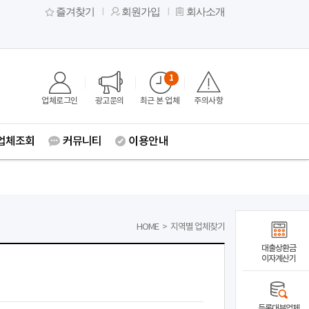
즐겨찾기
회원가입
회사소개
1
업체로그인
광고문의
최근 본 업체
주의사항
업체조회
커뮤니티
이용안내
HOME
>
지역별 업체찾기
대출상환금
이자계산기
등록대부업체