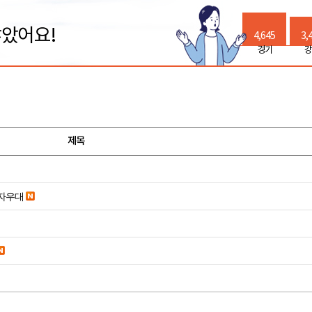
많았어요!
4,645
3,
경기
강
제목
당일입금 수수료x 사업자우대