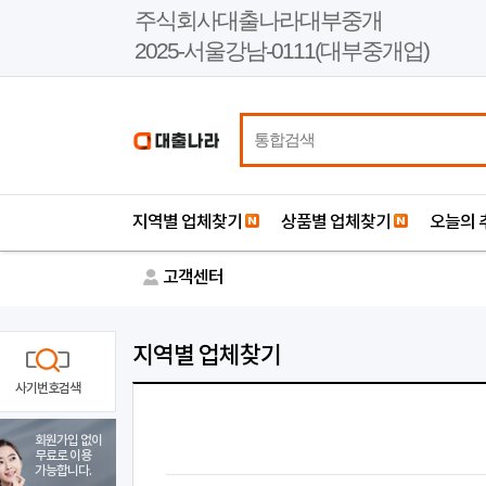
본
주식회사대출나라대부중개
문
2025-서울강남-0111(대부중개업)
바
로
가
기
지역별 업체찾기
상품별 업체찾기
오늘의 
고객센터
지역별 업체찾기
사기번호검색
회원가입 없이
무료로 이용
가능합니다.