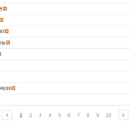
면
금O
가능
폰테크X
1
2
3
4
5
6
7
8
9
10