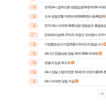
전국24시 급하신분 당일입금OK문자OK 비대
서울
신속 당일진행 대면비대면5000정식등록업체
서울
전국 24시 비대면 빠른상담 당일승인 총알송
서울
만19세이상OK 무직자 직장인 프리랜서 모두
경기
가장힘든순간가장큰힘이되어드리겠습니다
서울
24시간 친절상담 당일 최대 3000 비대면
서울
당일내 입금 최고조
서울
24시 당일 사업자전문 최대1억 모든직종OK 
서울
24시 비대면 당일 지급
서울