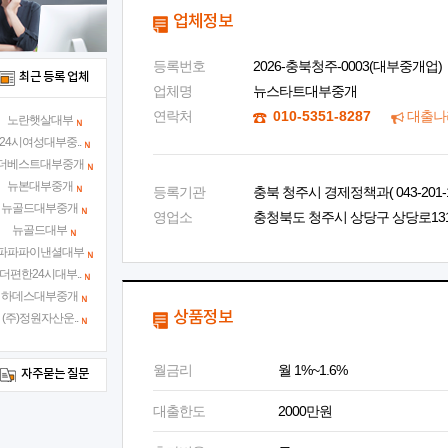
업체정보
등록번호
2026-충북청주-0003(대부중개업)
최근 등록 업체
업체명
뉴스타트대부중개
연락처
010-5351-8287
대출나
노란햇살대부
24시여성대부중..
더베스트대부중개
뉴본대부중개
등록기관
충북 청주시 경제정책과( 043-201-1
뉴골드대부중개
영업소
충청북도 청주시 상당구 상당로131번길
뉴골드대부
파파파이낸셜대부
더편한24시대부..
하데스대부중개
상품정보
(주)정원자산운..
월금리
월 1%~1.6%
자주묻는 질문
대출한도
2000만원