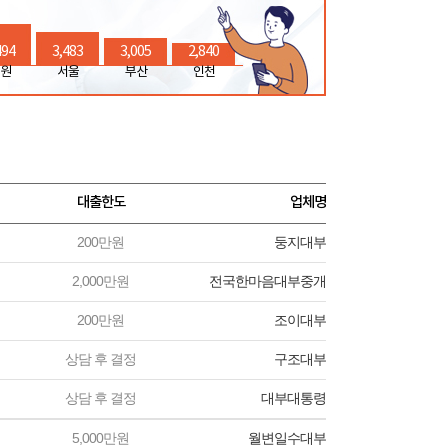
494
3,483
3,005
2,840
원
서울
부산
인천
대출한도
업체명
200만원
둥지대부
2,000만원
전국한마음대부중개
200만원
조이대부
상담 후 결정
구조대부
상담 후 결정
대부대통령
5,000만원
월변일수대부