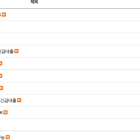
제목
K
긴급대출
시긴급대출
K
가능