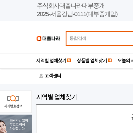
본
주식회사대출나라대부중개
문
2025-서울강남-0111(대부중개업)
바
로
가
기
지역별 업체찾기
상품별 업체찾기
오늘의 
고객센터
지역별 업체찾기
사기번호검색
회원가입 없이
무료로 이용
가능합니다.