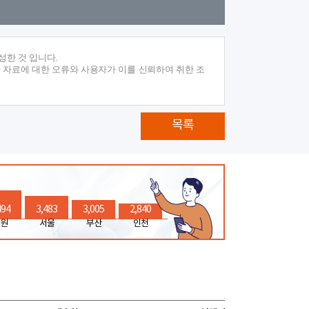
성한 것 입니다.
 자료에 대한 오류와 사용자가 이를 신뢰하여 취한 조
목록
494
3,483
3,005
2,840
원
서울
부산
인천