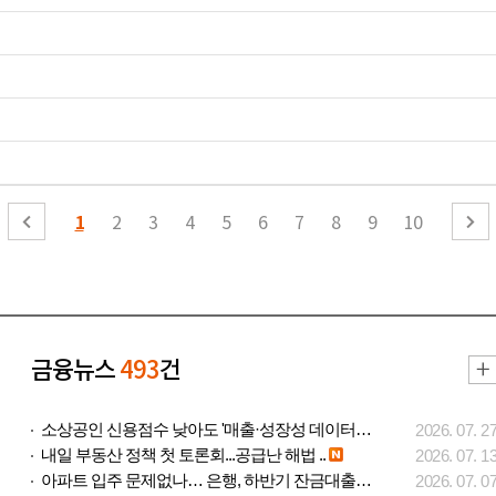
1
2
3
4
5
6
7
8
9
10
금융뉴스
493
건
소상공인 신용점수 낮아도 '매출·성장성 데이터..
2026. 07. 2
내일 부동산 정책 첫 토론회...공급난 해법 ..
2026. 07. 1
아파트 입주 문제없나… 은행, 하반기 잔금대출..
2026. 07. 0