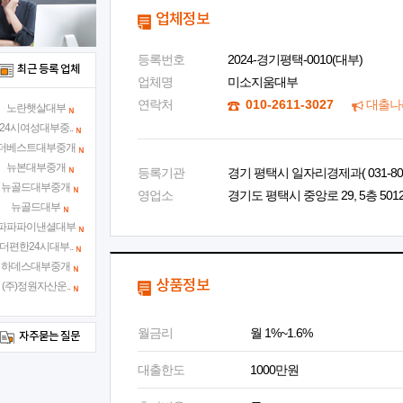
업체정보
등록번호
2024-경기평택-0010(대부)
최근 등록 업체
업체명
미소지움대부
연락처
010-2611-3027
대출나
노란햇살대부
24시여성대부중..
더베스트대부중개
뉴본대부중개
등록기관
경기 평택시 일자리경제과( 031-8024
뉴골드대부중개
영업소
경기도 평택시 중앙로 29, 5층 501
뉴골드대부
파파파이낸셜대부
더편한24시대부..
하데스대부중개
상품정보
(주)정원자산운..
월금리
월 1%~1.6%
자주묻는 질문
대출한도
1000만원