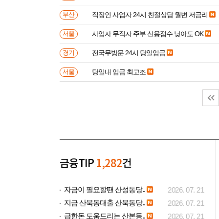
직장인 사업자 24시 친절상담 월변 저금리
부산
사업자 무직자 주부 신용점수 낮아도 OK
서울
전국무방문 24시 당일입금
경기
당일내 입금 최고조
서울
금융TIP
1,282
건
자금이 필요할땐 산성동당..
2026. 07. 21
지금 산북동대출 산북동당..
2026. 07. 21
급한돈 도움드리는 산본동..
2026. 07. 21