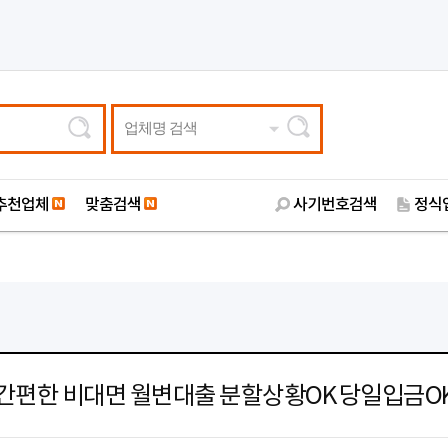
업체명 검색
추천업체
맞춤검색
사기번호검색
정식
간편한 비대면 월변대출 분할상황OK 당일입금O