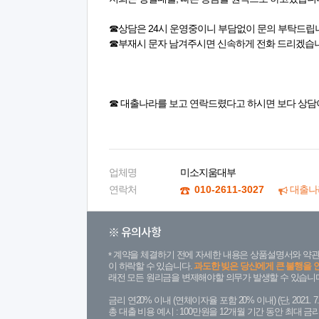
☎상담은 24시 운영중이니 부담없이 문의 부탁드립
☎부재시 문자 남겨주시면 신속하게 전화 드리겠습
☎ 대출나라를 보고 연락드렸다고 하시면 보다 상담
업체명
미소지움대부
연락처
010-2611-3027
대출나
※ 유의사항
계약을 체결하기 전에 자세한 내용은 상품설명서와 약관
이 하락할 수 있습니다.
과도한 빚은 당신에게 큰 불행을 
래전 모든 원리금을 변제해야할 의무가 발생할 수 있습니다
금리 연20% 이내 (연체이자율 포함 20% 이내) (단, 2021
총 대출 비용 예시 : 100만원을 12개월 기간 동안 최대 