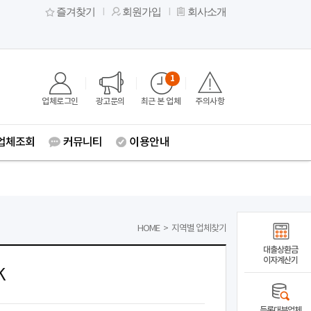
즐겨찾기
회원가입
회사소개
1
업체로그인
광고문의
최근 본 업체
주의사항
업체조회
커뮤니티
이용안내
HOME
>
지역별 업체찾기
대출상환금
이자계산기
K
등록대부업체