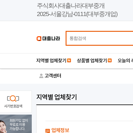
본
주식회사대출나라대부중개
문
2025-서울강남-0111(대부중개업)
바
로
가
기
지역별 업체찾기
상품별 업체찾기
오늘의 
고객센터
지역별 업체찾기
사기번호검색
회원가입 없이
무료로 이용
가능합니다.
업체정보