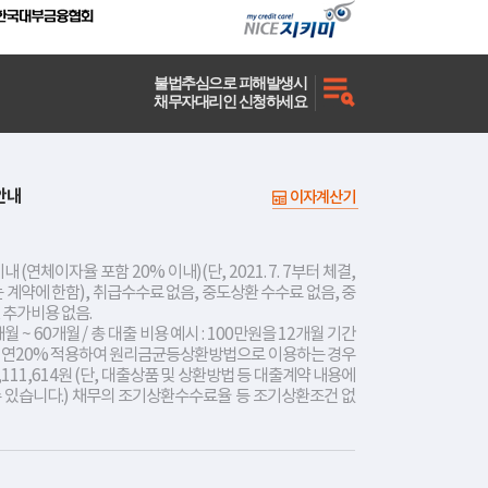
불법추심으로 피해발생시
채무자대리인 신청하세요
안내
이자계산기
내 (연체이자율 포함 20% 이내)(단, 2021. 7. 7부터 체결,
는 계약에 한함), 취급수수료 없음, 중도상환 수수료 없음, 중
 추가비용 없음.
개월 ~ 60개월 / 총 대출 비용 예시 : 100만원을 12개월 기간
리 연20% 적용하여 원리금균등상환방법으로 이용하는 경우
,111,614원 (단, 대출상품 및 상환방법 등 대출계약 내용에
수 있습니다.) 채무의 조기상환수수료율 등 조기상환조건 없