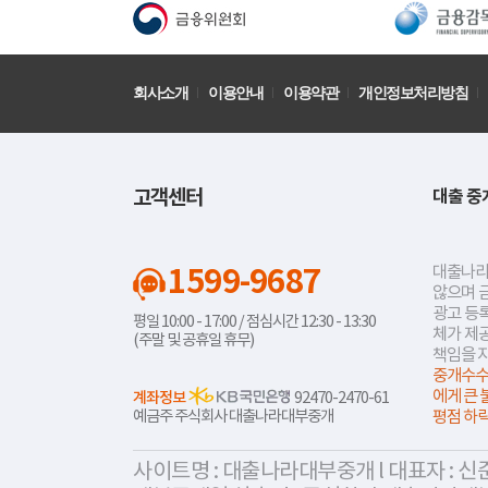
회사소개
이용안내
이용약관
개인정보처리방침
고객센터
대출 중
1599-9687
대출나라
않으며 
광고 등록
평일 10:00 - 17:00 / 점심시간 12:30 - 13:30
체가 제
(주말 및 공휴일 휴무)
책임을 
중개수수
에게 큰 
계좌정보
92470-2470-61
예금주 주식회사 대출나라대부중개
평점 하
사이트명 : 대출나라대부중개 l 대표자 : 신준식