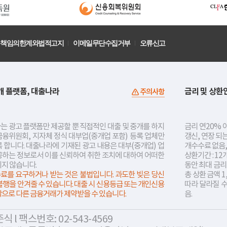
책임의한계와법적고지
이메일무단수집거부
오류신고
개 플랫폼, 대출나라
금리 및 상환
주의사항
는 광고 플랫폼만 제공할 뿐 직접적인 대출 및 중개를 하지
금리 연20% 이
금융위원회, 지자체 정식 대부업(중개업 포함) 등록 업체만
갱신, 연장 되
 합니다. 대출나라에 기재된 광고 내용은 대부(중개업) 업
개수수료 없음,
공하는 정보로서 이를 신뢰하여 취한 조치에 대하여 어떠한
상환기간 : 12
지지 않습니다.
동안 최대 금
료를 요구하거나 받는 것은 불법입니다. 과도한 빚은 당신
총 상환 금액 1
불행을 안겨줄 수 있습니다. 대출 시 신용등급 또는 개인신용
따라 달라질 
락으로 다른 금융거래가 제약받을 수 있습니다.
음.
 l 팩스번호: 02-543-4569