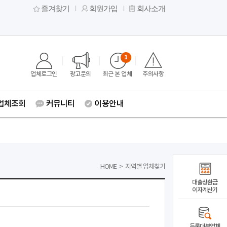
즐겨찾기
회원가입
회사소개
1
업체로그인
광고문의
최근 본 업체
주의사항
업체조회
커뮤니티
이용안내
HOME
>
지역별 업체찾기
대출상환금
이자계산기
등록대부업체