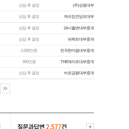
상담 후 결정
(주)성용대부
상담 후 결정
캐쉬킹전당포대부
상담 후 결정
24시월변대부중개
상담 후 결정
퍼팩트대부중개
2,000만원
전국한마음대부중개
300만원
THE메리트대부중개
상담 후 결정
바로금융대부중개
질문과답변
2,577
건