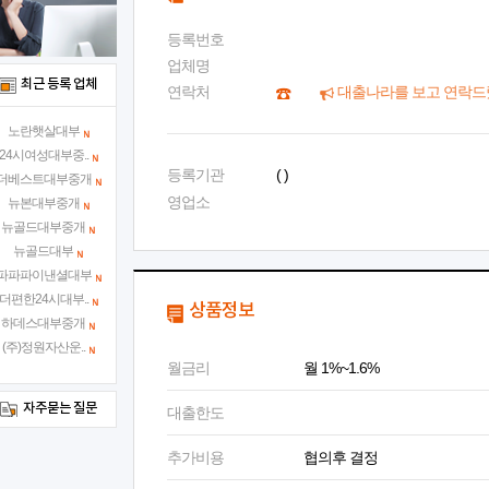
등록번호
업체명
최근 등록 업체
연락처
대출나라를 보고 연락드
노란햇살대부
24시여성대부중..
등록기관
( )
더베스트대부중개
영업소
뉴본대부중개
뉴골드대부중개
뉴골드대부
파파파이낸셜대부
더편한24시대부..
상품정보
하데스대부중개
(주)정원자산운..
월금리
월 1%~1.6%
자주묻는 질문
대출한도
추가비용
협의후 결정