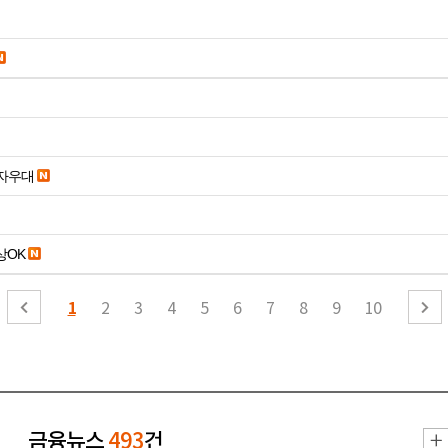
당일입금 수수료x 사업자우대
19세 이상OK
1
2
3
4
5
6
7
8
9
10
금융뉴스
493
건