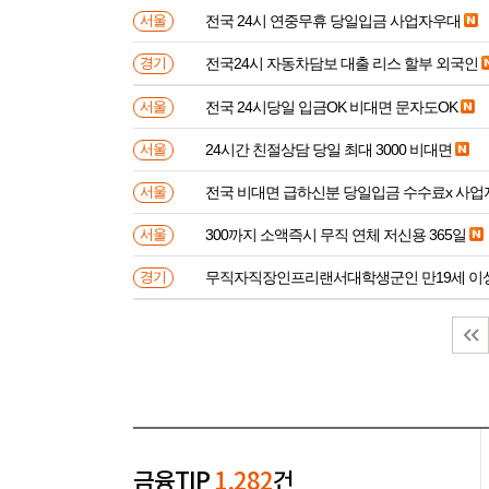
전국 24시 연중무휴 당일입금 사업자우대
서울
전국24시 자동차담보 대출 리스 할부 외국인
경기
전국 24시당일 입금OK 비대면 문자도OK
서울
24시간 친절상담 당일 최대 3000 비대면
서울
전국 비대면 급하신분 
서울
300까지 소액즉시 무직 연체 저신용 365일
서울
무직자직장인프리랜서대학생군인 만
경기
금융TIP
1,282
건