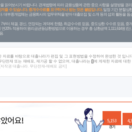
을 읽어보시기 바랍니다. 관계법령에 따라 금융상품에 관한 중요 사항을 설명받을 권리
안겨줄 수 있습니다. 중개수수료를 요구하거나 받는 것은 불법입니다.
일정 기간 분할상환
. 대부중개업체는 금융회사의 업무위탁을 받아 대출모집 및 소개 등의 섭외 활동을 돕습
. 7. 7부터 체결, 갱신, 연장되는 계약에 한함), 취급수수료 없음, 중도상환 수수료 없음, 중개
금리 연20% 적용하여 원리금균등상환방법으로 이용하는 경우 총 상환금액 1,111,614원 
음.
한 자료를 바탕으로 대출나라가 편집 및 그 표현방법을 수정하여 완성한 것 입니다
단전재 또는 재배포, 재가공 할 수 없으며, 대출나라는
[]
에 게재한 자료에 대한
[저작권 대출나라. 무단전재-재배포 금지]
많았어요!
5,153
4,
경기
강