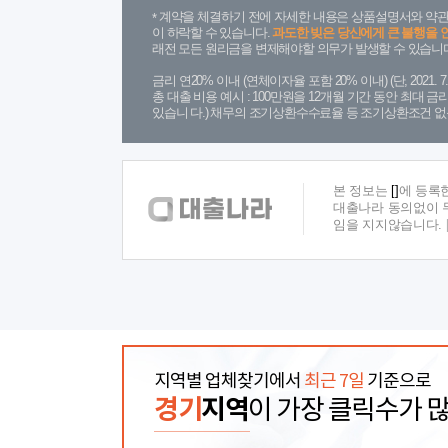
계약을 체결하기 전에 자세한 내용은 상품설명서와 약관
이 하락할 수 있습니다.
과도한 빚은 당신에게 큰 불행을 
래전 모든 원리금을 변제해야할 의무가 발생할 수 있습니다
금리 연20% 이내 (연체이자율 포함 20% 이내) (단, 2021
총 대출 비용 예시 : 100만원을 12개월 기간 동안 최대 
있습니 다.) 채무의 조기상환수수료율 등 조기상환조건 없
본 정보는
[]
에 등록
대출나라 동의없이 무
임을 지지않습니다.
지역별 업체찾기에서
최근 7일
기준으로
경기
지역
이 가장 클릭수가 