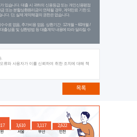
가 있습니다. 대출 시 귀하의 신용등급 또는 개인신용평점
금 또는 분할상환원리금이 연체될 경우, 계약만료 기한 도
니다. 단, 실제 계약체결의 권한은 없습니다.
수수료 없음, 추가비용 없음. 상환기간 : 12개월 ~ 60개월 /
(단, 대출상품 및 상환방법 등 대출계약 내용에 따라 달라질 수
.
 오류와 사용자가 이를 신뢰하여 취한 조치에 대해 책
목록
317
3,610
3,117
2,622
원
서울
부산
인천