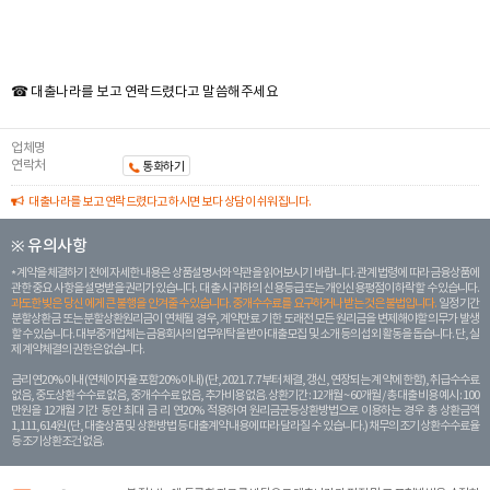
☎ 대출나라를 보고 연락드렸다고 말씀해주세요
업체명
연락처
통화하기
대출나라를 보고 연락드렸다고 하시면 보다 상담이 쉬워집니다.
※ 유의사항
계약을 체결하기 전에 자세한 내용은 상품설명서와 약관을 읽어보시기 바랍니다. 관계 법령에 따라 금융상품에
관한 중요 사항을 설명받을 권리가 있습니다. 대 출 시 귀하의 신용등급 또는 개인신용평점이 하락할 수 있습니다.
과도한 빚은 당신 에게 큰 불행을 안겨줄 수 있습니다. 중개수수료를 요구하거나 받는 것은 불법입니다.
일정 기간
분할상환금 또는 분할상환원리금이 연체될 경우, 계약만료 기한 도래전 모든 원리금을 변제해야할 의무가 발생
할 수 있습니다. 대부중개업체는 금융회사의 업무위탁을 받아 대출모집 및 소개 등의 섭외 활동을 돕습니다. 단, 실
제 계약체결의 권한은 없습니다.
금리 연20% 이내 (연체이자율 포함 20% 이내) (단, 2021. 7. 7부터 체결, 갱신, 연장되는 계 약에 한함), 취급수수료
없음, 중도상환 수수료 없음, 중개수수료 없음, 추가비용 없음. 상환기간 : 12개월 ~ 60개월 / 총 대출 비용 예시 : 100
만원을 12개월 기간 동안 최대 금 리 연20% 적용하여 원리금균등상환방법으로 이용하는 경우 총 상환금액
1,111,614원 (단, 대출상품 및 상환방법 등 대출계약 내용에 따라 달라질 수 있습니다.) 채무의 조기 상환수수료율
등 조기상환조건 없음.