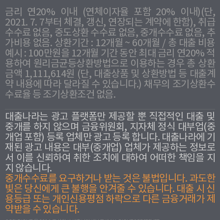
금리 연20% 이내 (연체이자율 포함 20% 이내)(단,
2021. 7. 7부터 체결, 갱신, 연장되는 계약에 한함), 취급
수수료 없음, 중도상환 수수료 없음, 중개수수료 없음, 추
가비용 없음. 상환기간 : 12개월 ~ 60개월 / 총 대출 비용
예시 : 100만원을 12개월 기간 동안 최대 금리 연20% 적
용하여 원리금균등상환방법으로 이용하는 경우 총 상환
금액 1,111,614원 (단, 대출상품 및 상환방법 등 대출계
약 내용에 따라 달라질 수 있습니다.) 채무의 조기상환수
수료율 등 조기상환조건 없음.
대출나라는 광고 플랫폼만 제공할 뿐 직접적인 대출 및
중개를 하지 않으며 금융위원회, 지자체 정식 대부업(중
개업 포함) 등록 업체만 광고 등록 합니다. 대출나라에 기
재된 광고 내용은 대부(중개업) 업체가 제공하는 정보로
서 이를 신뢰하여 취한 조치에 대하여 어떠한 책임을 지
지 않습니다.
중개수수료를 요구하거나 받는 것은 불법입니다. 과도한
빛은 당신에게 큰 불행을 안겨줄 수 있습니다. 대출 시 신
용등급 또는 개인신용평점 하락으로 다른 금융거래가 제
약받을 수 있습니다.