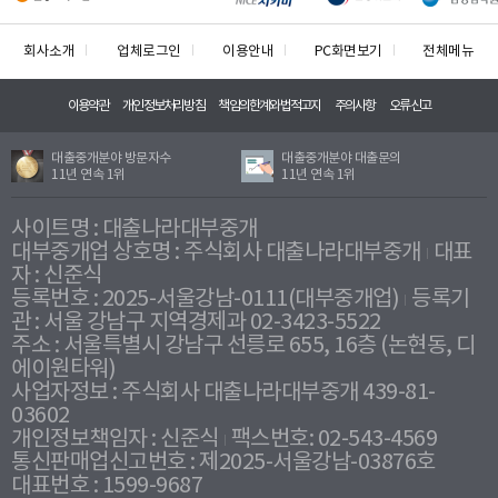
회사소개
업체로그인
이용안내
PC화면보기
전체메뉴
이용약관
개인정보처리방침
책임의한계와법적고지
주의사항
오류신고
대출중개분야 방문자수
대출중개분야 대출문의
11년 연속 1위
11년 연속 1위
사이트명 : 대출나라대부중개
대부중개업 상호명 : 주식회사 대출나라대부중개
대표
자 : 신준식
등록번호 : 2025-서울강남-0111(대부중개업)
등록기
관 : 서울 강남구 지역경제과 02-3423-5522
주소 : 서울특별시 강남구 선릉로 655, 16층 (논현동, 디
에이원타워)
사업자정보 : 주식회사 대출나라대부중개 439-81-
03602
개인정보책임자 : 신준식
팩스번호: 02-543-4569
통신판매업신고번호 : 제2025-서울강남-03876호
대표번호 : 1599-9687