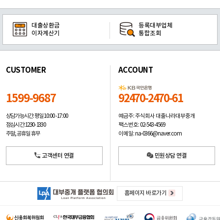
대출상환금
등록대부업체
이자계산기
통합조회
CUSTOMER
ACCOUNT
1599-9687
92470-2470-61
예금주: 주식회사 대출나라대부중개
상담가능시간: 평일
10:00 -17:00
팩스번호: 02-543-4569
점심시간: 12:30 - 13:30
이메일: na-0366@naver.com
주말, 공휴일 휴무
고객센터 연결
민원상담 연결
홈페이지 바로가기