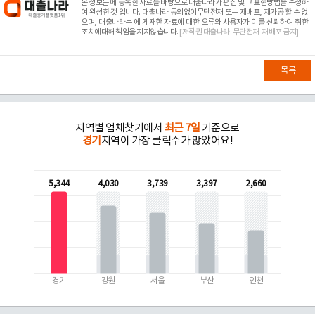
본 정보는
에 등록한 자료를 바탕으로 대출나라가 편집 및 그 표현방법을 수정하
여 완성한 것 입니다. 대출나라 동의없이무단전재 또는 재배포, 재가공 할 수 없
으며, 대출나라는
에 게재한 자료에 대한 오류와 사용자가 이를 신뢰하여 취한
조치에대해 책임을 지지않습니다.
[저작권 대출나라. 무단전재-재배포 금지]
목록
지역별 업체찾기에서
최근 7일
기준으로
경기
지역이 가장 클릭수가 많았어요!
5,344
4,030
3,739
3,397
2,660
경기
강원
서울
부산
인천