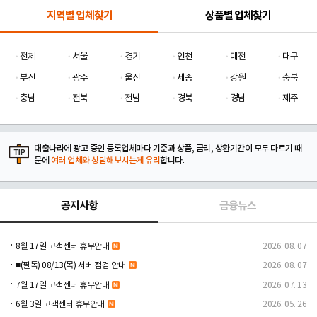
지역별 업체찾기
상품별 업체찾기
전체
서울
경기
인천
대전
대구
부산
광주
울산
세종
강원
충북
충남
전북
전남
경북
경남
제주
대출나라에 광고 중인 등록업체마다 기준과 상품, 금리, 상환기간이 모두 다르기 때
문에
여러 업체와 상담해보시는게 유리
합니다.
공지사항
금융뉴스
8월 17일 고객센터 휴무안내
2026. 08. 07
■(필독) 08/13(목) 서버 점검 안내
2026. 08. 07
7월 17일 고객센터 휴무안내
2026. 07. 13
6월 3일 고객센터 휴무안내
2026. 05. 26