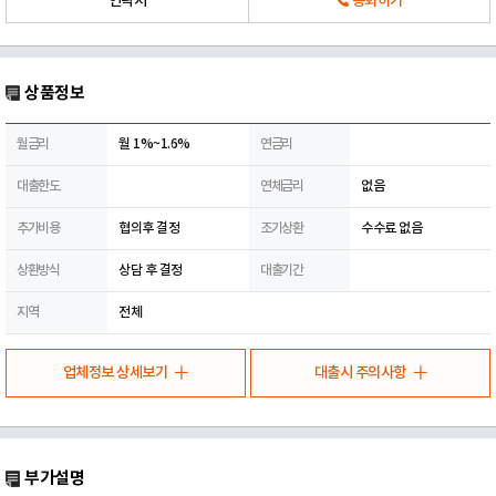
연락처
통화하기
상품정보
월금리
월 1%~1.6%
연금리
대출한도
연체금리
없음
추가비용
협의후 결정
조기상환
수수료 없음
상환방식
상담 후 결정
대출기간
지역
전체
업체정보 상세보기
대출시 주의사항
부가설명