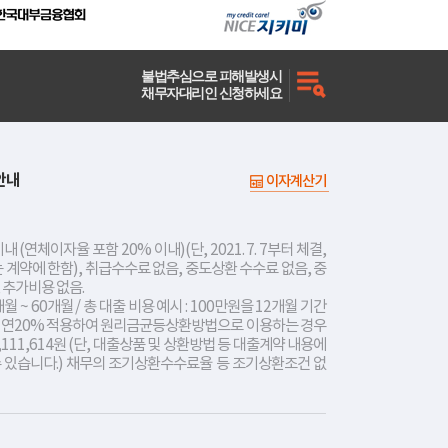
불법추심으로 피해발생시
채무자대리인 신청하세요
안내
이자계산기
내 (연체이자율 포함 20% 이내)(단, 2021. 7. 7부터 체결,
는 계약에 한함), 취급수수료 없음, 중도상환 수수료 없음, 중
 추가비용 없음.
개월 ~ 60개월 / 총 대출 비용 예시 : 100만원을 12개월 기간
리 연20% 적용하여 원리금균등상환방법으로 이용하는 경우
,111,614원 (단, 대출상품 및 상환방법 등 대출계약 내용에
수 있습니다.) 채무의 조기상환수수료율 등 조기상환조건 없