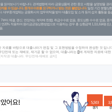
을 읽어보시기 바랍니다. 관계법령에 따라 금융상품에 관한 중요 사항을 설명받을 권리
안겨줄 수 있습니다. 중개수수료를 요구하거나 받는 것은 불법입니다.
일정 기간 분할상환
. 대부중개업체는 금융회사의 업무위탁을 받아 대출모집 및 소개 등의 섭외 활동을 돕습
. 7. 7부터 체결, 갱신, 연장되는 계약에 한함), 취급수수료 없음, 중도상환 수수료 없음, 중개
금리 연20% 적용하여 원리금균등상환방법으로 이용하는 경우 총 상환금액 1,111,614원 
음.
한 자료를 바탕으로 대출나라가 편집 및 그 표현방법을 수정하여 완성한 것 입니다
단전재 또는 재배포, 재가공 할 수 없으며, 대출나라는
[]
에 게재한 자료에 대한
[저작권 대출나라. 무단전재-재배포 금지]
많았어요!
5,503
3,
경기
강