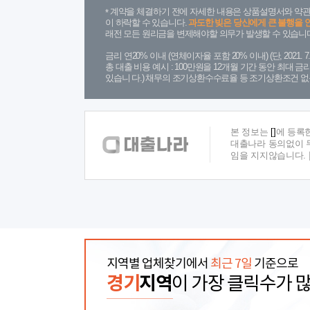
계약을 체결하기 전에 자세한 내용은 상품설명서와 약관
이 하락할 수 있습니다.
과도한 빚은 당신에게 큰 불행을 
래전 모든 원리금을 변제해야할 의무가 발생할 수 있습니다
금리 연20% 이내 (연체이자율 포함 20% 이내) (단, 2021
총 대출 비용 예시 : 100만원을 12개월 기간 동안 최대 
있습니 다.) 채무의 조기상환수수료율 등 조기상환조건 없
본 정보는
[]
에 등록
대출나라 동의없이 무
임을 지지않습니다.
지역별 업체찾기에서
최근 7일
기준으로
경기
지역
이 가장 클릭수가 