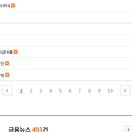
당일입금 수수료x 사업자우대
긴급대출
승인
가능
1
2
3
4
5
6
7
8
9
10
금융뉴스
493
건