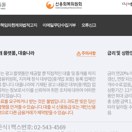
책임의한계와법적고지
이메일무단수집거부
오류신고
개 플랫폼, 대출나라
금리 및 상환
주의사항
는 광고 플랫폼만 제공할 뿐 직접적인 대출 및 중개를 하지
금리 연20% 이
금융위원회, 지자체 정식 대부업(중개업 포함) 등록 업체만
갱신, 연장 되
 합니다. 대출나라에 기재된 광고 내용은 대부(중개업) 업
개수수료 없음,
공하는 정보로서 이를 신뢰하여 취한 조치에 대하여 어떠한
상환기간 : 12
지지 않습니다.
동안 최대 금
료를 요구하거나 받는 것은 불법입니다. 과도한 빚은 당신
총 상환 금액 1
불행을 안겨줄 수 있습니다. 대출 시 신용등급 또는 개인신용
따라 달라질 
락으로 다른 금융거래가 제약받을 수 있습니다.
음.
 l 팩스번호: 02-543-4569