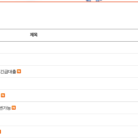
제목
시긴급대출
변가능