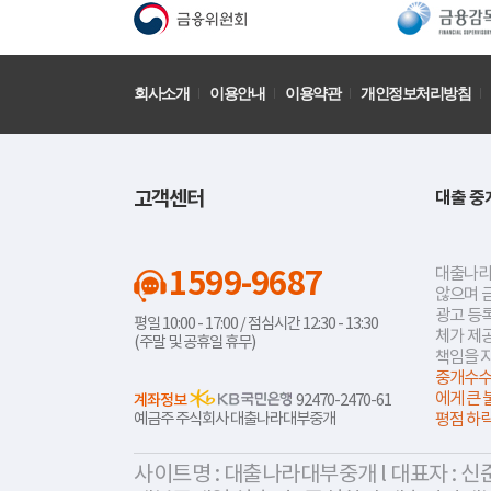
회사소개
이용안내
이용약관
개인정보처리방침
고객센터
대출 중
1599-9687
대출나라
않으며 
광고 등록
평일 10:00 - 17:00 / 점심시간 12:30 - 13:30
체가 제
(주말 및 공휴일 휴무)
책임을 
중개수수
에게 큰 
계좌정보
92470-2470-61
예금주 주식회사 대출나라대부중개
평점 하
사이트명 : 대출나라대부중개 l 대표자 : 신준식