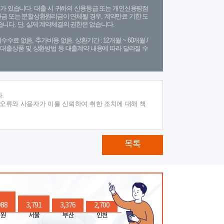
가 있습니다. 대출 시 귀하의 신용등급 또는 개인신용평점
금 또는 분할상환원리금이 연체될 경우, 계약만료 기한 도
니다. 단, 실제 계약체결의 권한은 없습니다.
수수료 없음, 추가비용 없음. 상환기간 : 12개월 ~ 60개월 /
(단, 대출상품 및 상환방법 등 대출계약 내용에 따라 달라질 수
.
 오류와 사용자가 이를 신뢰하여 취한 조치에 대해 책
목록
988
3,791
3,376
2,700
원
서울
부산
인천