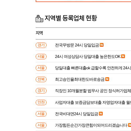
지역별 등록업체 현황
지역
전국무방문 24시 당일입금
경기
24시 여성상담사 당일대출 높은한도OK
서울
당일대출 빠른대출ok 급할수록 안전하게 24
서울
최고승인율최대한도바로송금
전북
직장인 10개월분할 법무사 공인 정식허가업체
경기
사업자대출 보증금담보대출 자영업자대출 월
인천
전국비대면24시 당일입금
서울
가장힘든순간가장큰힘이되어드리겠습니다
서울