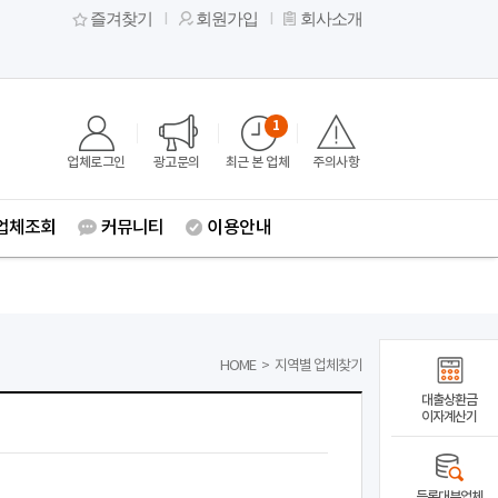
즐겨찾기
회원가입
회사소개
1
업체로그인
광고문의
최근 본 업체
주의사항
업체조회
커뮤니티
이용안내
HOME
>
지역별 업체찾기
대출상환금
이자계산기
등록대부업체