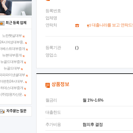
등록번호
업체명
최근 등록 업체
연락처
대출나라를 보고 연락드
노란햇살대부
24시여성대부중..
등록기관
( )
더베스트대부중개
영업소
뉴본대부중개
뉴골드대부중개
뉴골드대부
파파파이낸셜대부
더편한24시대부..
상품정보
하데스대부중개
(주)정원자산운..
월금리
월 1%~1.6%
자주묻는 질문
대출한도
추가비용
협의후 결정