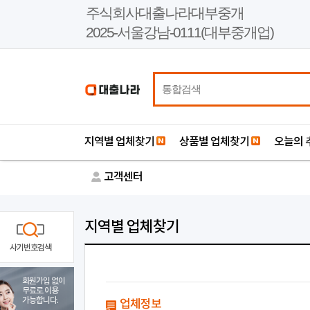
본
주식회사대출나라대부중개
문
2025-서울강남-0111(대부중개업)
바
로
가
기
지역별 업체찾기
상품별 업체찾기
오늘의 
고객센터
지역별 업체찾기
사기번호검색
회원가입 없이
무료로 이용
가능합니다.
업체정보