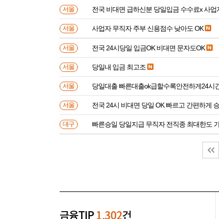
전국 비대면 급하신분 
서울
사업자 무직자 주부 신용점수 낮아도 OK
서울
전국 24시당일 입금OK 비대면 문자도OK
서울
당일내 입금 최고조
서울
당일대출 빠른대출ok급할수록안전하게24시
서울
전국 24시 비대면 당일 OK 빠르고 간편하게 
서울
빠른승일 당일지급 무직자 전직종 최대한도 
대구
금융TIP
1,302
건