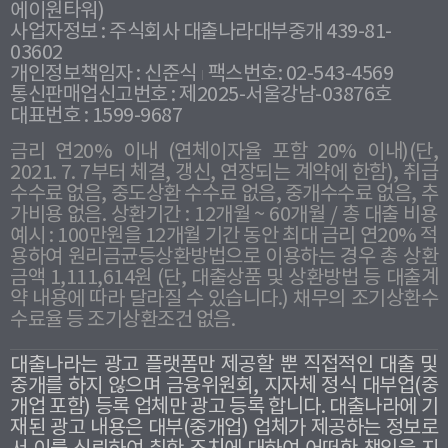
에이원타워)
사업자정보 : 주식회사 대출나라대부중개 439-81-
03602
개인정보책임자 : 신준식
팩스번호: 02-543-4569
통신판매업신고번호 : 제2025-서울강남-03876호
대표번호 : 1599-9687
금리 연20% 이내 (연체이자율 포함 20% 이내)(단,
2021. 7. 7부터 체결, 갱신, 연장되는 계약에 한함), 취급
수수료 없음, 중도상환 수수료 없음, 중개수수료 없음, 추
가비용 없음. 상환기간 : 12개월 ~ 60개월 / 총 대출 비용
예시 : 100만원을 12개월 기간 동안 최대 금리 연20% 적
용하여 원리금균등상환방법으로 이용하는 경우 총 상환
금액 1,111,614원 (단, 대출상품 및 상환방법 등 대출계
약 내용에 따라 달라질 수 있습니다.) 채무의 조기상환수
수료율 등 조기상환조건 없음.
대출나라는 광고 플랫폼만 제공할 뿐 직접적인 대출 및
중개를 하지 않으며 금융위원회, 지자체 정식 대부업(중
개업 포함) 등록 업체만 광고 등록 합니다. 대출나라에 기
재된 광고 내용은 대부(중개업) 업체가 제공하는 정보로