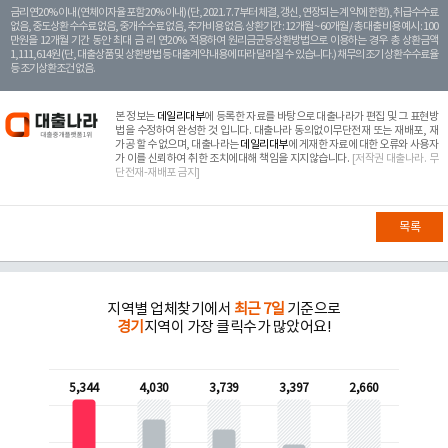
금리 연20% 이내 (연체이자율 포함 20% 이내) (단, 2021. 7. 7부터 체결, 갱신, 연장되는 계 약에 한함), 취급수수료
없음, 중도상환 수수료 없음, 중개수수료 없음, 추가비용 없음. 상환기간 : 12개월 ~ 60개월 / 총 대출 비용 예시 : 100
만원을 12개월 기간 동안 최대 금 리 연20% 적용하여 원리금균등상환방법으로 이용하는 경우 총 상환금액
1,111,614원 (단, 대출상품 및 상환방법 등 대출계약 내용에 따라 달라질 수 있습니다.) 채무의 조기 상환수수료율
등 조기상환조건 없음.
본 정보는
데일리대부
에 등록한 자료를 바탕으로 대출나라가 편집 및 그 표현방
법을 수정하여 완성한 것 입니다. 대출나라 동의없이무단전재 또는 재배포, 재
가공 할 수 없으며, 대출나라는
데일리대부
에 게재한 자료에 대한 오류와 사용자
가 이를 신뢰하여 취한 조치에대해 책임을 지지않습니다.
[저작권 대출나라. 무
단전재-재배포 금지]
목록
지역별 업체찾기에서
최근 7일
기준으로
경기
지역이 가장 클릭수가 많았어요!
5,344
4,030
3,739
3,397
2,660