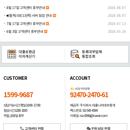
8월 17일 고객센터 휴무안내
2026. 08. 07
■(필독) 08/13(목) 서버 점검 안내
2026. 08. 07
7월 17일 고객센터 휴무안내
2026. 07. 13
6월 3일 고객센터 휴무안내
2026. 05. 26
대출상환금
등록대부업체
이자계산기
통합조회
CUSTOMER
ACCOUNT
1599-9687
92470-2470-61
예금주: 주식회사 대출나라대부중개
상담가능시간: 평일
10:00 -17:00
팩스번호: 02-543-4569
점심시간: 12:30 - 13:30
이메일: na-0366@naver.com
주말, 공휴일 휴무
고객센터 연결
민원상담 연결