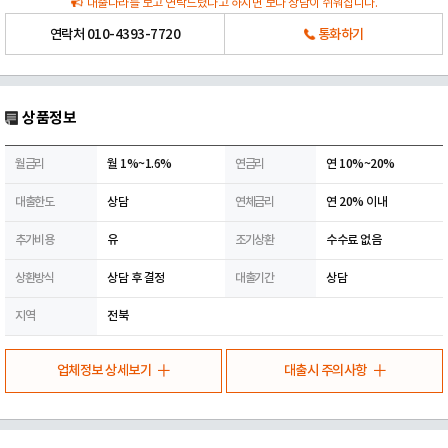
대출나라를 보고 연락드렸다고 하시면 보다 상담이 쉬워집니다.
연락처
010-4393-7720
통화하기
상품정보
월금리
월 1%~1.6%
연금리
연 10%~20%
대출한도
상담
연체금리
연 20% 이내
추가비용
유
조기상환
수수료 없음
상환방식
상담 후 결정
대출기간
상담
지역
전북
업체정보 상세보기
대출시 주의사항