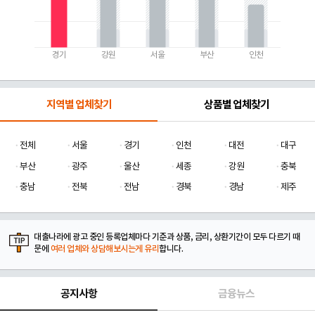
경기
강원
서울
부산
인천
지역별 업체찾기
상품별 업체찾기
전체
서울
경기
인천
대전
대구
부산
광주
울산
세종
강원
충북
충남
전북
전남
경북
경남
제주
대출나라에 광고 중인 등록업체마다 기준과 상품, 금리, 상환기간이 모두 다르기 때
문에
여러 업체와 상담해보시는게 유리
합니다.
공지사항
금융뉴스