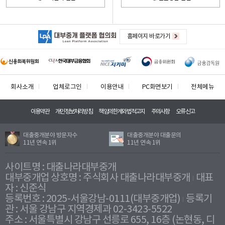
홈페이지 바로가기
회사소개
업체로그인
이용안내
PC화면보기
전체메뉴
이용약관
개인정보처리방침
책임의한계와법적고지
주의사항
오류신고
대출중개분야 방문자수
대출중개분야 대출문의
11년 연속 1위
11년 연속 1위
사이트명 : 대출나라대부중개
대부중개업 상호명 : 주식회사 대출나라대부중개
대표
자 : 신준식
등록번호 : 2025-서울강남-0111(대부중개업)
등록기
관 : 서울 강남구 지역경제과 02-3423-5522
주소 : 서울특별시 강남구 선릉로 655, 16층 (논현동, 디