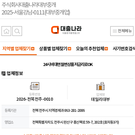
주식회사대출나라대부중개
2025-서울강남-0111(대부중개업)
전체메뉴
지역별 업체찾기
상품별 업체찾기
오늘의 추천업체
사기번호검
24시 비대면 월변상품 저금리로OK
업체정보
등록번호
업체명
2026-전북전주-0010
데일리대부
등록기관
전북 전주시 지역경제과 063-281-2086
영업소
전북특별자치도 전주시 완산구 홍산북로 59-7, 202호 (효자동3가)