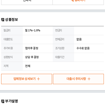
연락처
통화하기
상품정보
월금리
월 1%~1.6%
연금리
대출한도
연체금리
없음
추가비용
협의후 결정
조기상환
수수료 없음
상환방식
상담 후 결정
대출기간
지역
전체
업체정보 상세보기
대출시 주의사항
부가설명