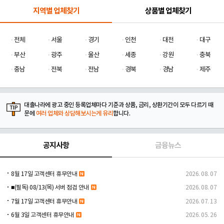
지역별 업체찾기
상품별 업체찾기
전체
서울
경기
인천
대전
대구
부산
광주
울산
세종
강원
충북
충남
전북
전남
경북
경남
제주
대출나라에 광고 중인 등록업체마다 기준과 상품, 금리, 상환기간이 모두 다르기 때
문에
여러 업체와 상담해보시는게 유리
합니다.
공지사항
금융뉴스
8월 17일 고객센터 휴무안내
2026. 08. 07
■(필독) 08/13(목) 서버 점검 안내
2026. 08. 07
7월 17일 고객센터 휴무안내
2026. 07. 13
6월 3일 고객센터 휴무안내
2026. 05. 26