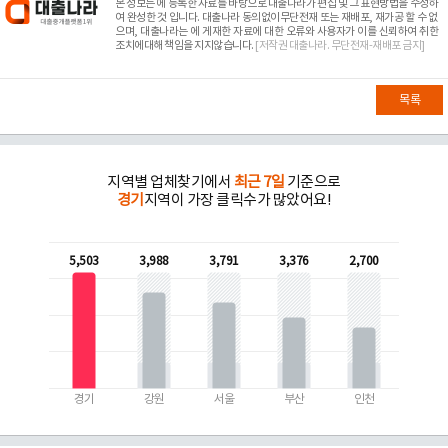
본 정보는
에 등록한 자료를 바탕으로 대출나라가 편집 및 그 표현방법을 수정하
여 완성한 것 입니다. 대출나라 동의없이무단전재 또는 재배포, 재가공 할 수 없
으며, 대출나라는
에 게재한 자료에 대한 오류와 사용자가 이를 신뢰하여 취한
조치에대해 책임을 지지않습니다.
[저작권 대출나라. 무단전재-재배포 금지]
목록
지역별 업체찾기에서
최근 7일
기준으로
경기
지역이 가장 클릭수가 많았어요!
5,503
3,988
3,791
3,376
2,700
경기
강원
서울
부산
인천