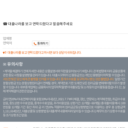
☎ 대출나라를 보고 연락드렸다고 말씀해주세요
업체명
연락처
통화하기
대출나라를 보고 연락드렸다고 하시면 보다 상담이 쉬워집니다.
※ 유의사항
계약을 체결하기 전에 자세한 내용은 상품설명서와 약관을 읽어보시기 바랍니다. 관계 법령에 따라 금융상품에
관한 중요 사항을 설명받을 권리가 있습니다. 대 출 시 귀하의 신용등급 또는 개인신용평점이 하락할 수 있습니다.
과도한 빚은 당신 에게 큰 불행을 안겨줄 수 있습니다. 중개수수료를 요구하거나 받는 것은 불법입니다.
일정 기간
분할상환금 또는 분할상환원리금이 연체될 경우, 계약만료 기한 도래전 모든 원리금을 변제해야할 의무가 발생
할 수 있습니다. 대부중개업체는 금융회사의 업무위탁을 받아 대출모집 및 소개 등의 섭외 활동을 돕습니다. 단, 실
제 계약체결의 권한은 없습니다.
금리 연20% 이내 (연체이자율 포함 20% 이내) (단, 2021. 7. 7부터 체결, 갱신, 연장되는 계 약에 한함), 취급수수료
없음, 중도상환 수수료 없음, 중개수수료 없음, 추가비용 없음. 상환기간 : 12개월 ~ 60개월 / 총 대출 비용 예시 : 100
만원을 12개월 기간 동안 최대 금 리 연20% 적용하여 원리금균등상환방법으로 이용하는 경우 총 상환금액
1,111,614원 (단, 대출상품 및 상환방법 등 대출계약 내용에 따라 달라질 수 있습니다.) 채무의 조기 상환수수료율
등 조기상환조건 없음.