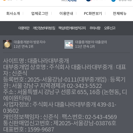
회사소개
업체로그인
이용안내
PC화면보기
전체메뉴
이용약관
개인정보처리방침
책임의한계와법적고지
주의사항
오류신고
대출중개분야 방문자수
대출중개분야 대출문의
11년 연속 1위
11년 연속 1위
사이트명 : 대출나라대부중개
대부중개업 상호명 : 주식회사 대출나라대부중개
대표
자 : 신준식
등록번호 : 2025-서울강남-0111(대부중개업)
등록기
관 : 서울 강남구 지역경제과 02-3423-5522
주소 : 서울특별시 강남구 선릉로 655, 16층 (논현동, 디
에이원타워)
사업자정보 : 주식회사 대출나라대부중개 439-81-
03602
개인정보책임자 : 신준식
팩스번호: 02-543-4569
통신판매업신고번호 : 제2025-서울강남-03876호
대표번호 : 1599-9687