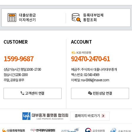
대출상환금
등록대부업체
이자계산기
통합조회
CUSTOMER
ACCOUNT
1599-9687
92470-2470-61
예금주: 주식회사 대출나라대부중개
상담가능시간: 평일
10:00 -17:00
팩스번호: 02-543-4569
점심시간: 12:30 - 13:30
이메일: na-0366@naver.com
주말, 공휴일 휴무
고객센터 연결
민원상담 연결
홈페이지 바로가기