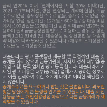
금리 연20% 이내 (연체이자율 포함 20% 이내)(단,
2021. 7. 7부터 체결, 갱신, 연장되는 계약에 한함), 취급
수수료 없음, 중도상환 수수료 없음, 중개수수료 없음, 추
가비용 없음. 상환기간 : 12개월 ~ 60개월 / 총 대출 비용
예시 : 100만원을 12개월 기간 동안 최대 금리 연20% 적
용하여 원리금균등상환방법으로 이용하는 경우 총 상환
금액 1,111,614원 (단, 대출상품 및 상환방법 등 대출계
약 내용에 따라 달라질 수 있습니다.) 채무의 조기상환수
수료율 등 조기상환조건 없음.
대출나라는 광고 플랫폼만 제공할 뿐 직접적인 대출 및
중개를 하지 않으며 금융위원회, 지자체 정식 대부업(중
개업 포함) 등록 업체만 광고 등록 합니다. 대출나라에 기
재된 광고 내용은 대부(중개업) 업체가 제공하는 정보로
서 이를 신뢰하여 취한 조치에 대하여 어떠한 책임을 지
지 않습니다.
중개수수료를 요구하거나 받는 것은 불법입니다. 과도한
빛은 당신에게 큰 불행을 안겨줄 수 있습니다. 대출 시 신
용등급 또는 개인신용평점 하락으로 다른 금융거래가 제
약받을 수 있습니다.