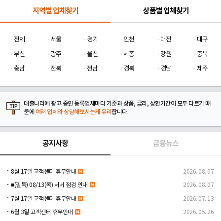
지역별 업체찾기
상품별 업체찾기
전체
서울
경기
인천
대전
대구
부산
광주
울산
세종
강원
충북
충남
전북
전남
경북
경남
제주
대출나라에 광고 중인 등록업체마다 기준과 상품, 금리, 상환기간이 모두 다르기 때
문에
여러 업체와 상담해보시는게 유리
합니다.
공지사항
금융뉴스
8월 17일 고객센터 휴무안내
2026. 08. 07
■(필독) 08/13(목) 서버 점검 안내
2026. 08. 07
7월 17일 고객센터 휴무안내
2026. 07. 13
6월 3일 고객센터 휴무안내
2026. 05. 26