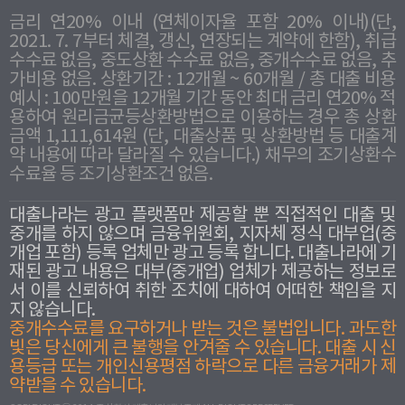
금리 연20% 이내 (연체이자율 포함 20% 이내)(단,
2021. 7. 7부터 체결, 갱신, 연장되는 계약에 한함), 취급
수수료 없음, 중도상환 수수료 없음, 중개수수료 없음, 추
가비용 없음. 상환기간 : 12개월 ~ 60개월 / 총 대출 비용
예시 : 100만원을 12개월 기간 동안 최대 금리 연20% 적
용하여 원리금균등상환방법으로 이용하는 경우 총 상환
금액 1,111,614원 (단, 대출상품 및 상환방법 등 대출계
약 내용에 따라 달라질 수 있습니다.) 채무의 조기상환수
수료율 등 조기상환조건 없음.
대출나라는 광고 플랫폼만 제공할 뿐 직접적인 대출 및
중개를 하지 않으며 금융위원회, 지자체 정식 대부업(중
개업 포함) 등록 업체만 광고 등록 합니다. 대출나라에 기
재된 광고 내용은 대부(중개업) 업체가 제공하는 정보로
서 이를 신뢰하여 취한 조치에 대하여 어떠한 책임을 지
지 않습니다.
중개수수료를 요구하거나 받는 것은 불법입니다. 과도한
빛은 당신에게 큰 불행을 안겨줄 수 있습니다. 대출 시 신
용등급 또는 개인신용평점 하락으로 다른 금융거래가 제
약받을 수 있습니다.