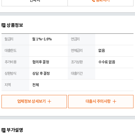
연락처
통화하기
상품정보
월금리
월 1%~1.6%
연금리
대출한도
연체금리
없음
추가비용
협의후 결정
조기상환
수수료 없음
상환방식
상담 후 결정
대출기간
지역
전체
업체정보 상세보기
대출시 주의사항
부가설명