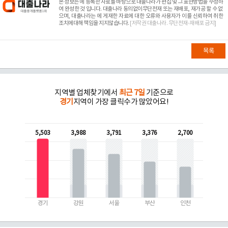
본 정보는
에 등록한 자료를 바탕으로 대출나라가 편집 및 그 표현방법을 수정하
여 완성한 것 입니다. 대출나라 동의없이무단전재 또는 재배포, 재가공 할 수 없
으며, 대출나라는
에 게재한 자료에 대한 오류와 사용자가 이를 신뢰하여 취한
조치에대해 책임을 지지않습니다.
[저작권 대출나라. 무단전재-재배포 금지]
목록
지역별 업체찾기에서
최근 7일
기준으로
경기
지역이 가장 클릭수가 많았어요!
5,503
3,988
3,791
3,376
2,700
경기
강원
서울
부산
인천