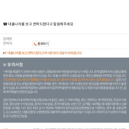
☎ 대출나라를 보고 연락드렸다고 말씀해주세요
업체명
연락처
통화하기
대출나라를 보고 연락드렸다고 하시면 보다 상담이 쉬워집니다.
※ 유의사항
계약을 체결하기 전에 자세한 내용은 상품설명서와 약관을 읽어보시기 바랍니다. 관계 법령에 따라 금융상품에
관한 중요 사항을 설명받을 권리가 있습니다. 대 출 시 귀하의 신용등급 또는 개인신용평점이 하락할 수 있습니다.
과도한 빚은 당신 에게 큰 불행을 안겨줄 수 있습니다. 중개수수료를 요구하거나 받는 것은 불법입니다.
일정 기간
분할상환금 또는 분할상환원리금이 연체될 경우, 계약만료 기한 도래전 모든 원리금을 변제해야할 의무가 발생
할 수 있습니다. 대부중개업체는 금융회사의 업무위탁을 받아 대출모집 및 소개 등의 섭외 활동을 돕습니다. 단, 실
제 계약체결의 권한은 없습니다.
금리 연20% 이내 (연체이자율 포함 20% 이내) (단, 2021. 7. 7부터 체결, 갱신, 연장되는 계 약에 한함), 취급수수료
없음, 중도상환 수수료 없음, 중개수수료 없음, 추가비용 없음. 상환기간 : 12개월 ~ 60개월 / 총 대출 비용 예시 : 100
만원을 12개월 기간 동안 최대 금 리 연20% 적용하여 원리금균등상환방법으로 이용하는 경우 총 상환금액
1,111,614원 (단, 대출상품 및 상환방법 등 대출계약 내용에 따라 달라질 수 있습니다.) 채무의 조기 상환수수료율
등 조기상환조건 없음.