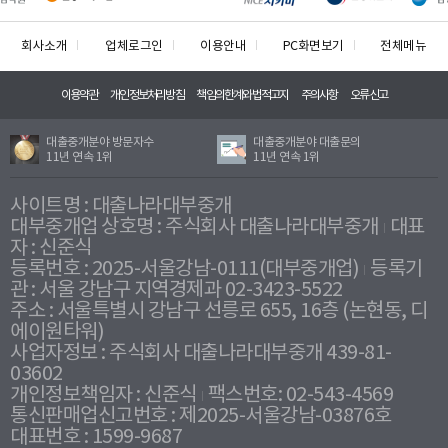
회사소개
업체로그인
이용안내
PC화면보기
전체메뉴
이용약관
개인정보처리방침
책임의한계와법적고지
주의사항
오류신고
대출중개분야 방문자수
대출중개분야 대출문의
11년 연속 1위
11년 연속 1위
사이트명 : 대출나라대부중개
대부중개업 상호명 : 주식회사 대출나라대부중개
대표
자 : 신준식
등록번호 : 2025-서울강남-0111(대부중개업)
등록기
관 : 서울 강남구 지역경제과 02-3423-5522
주소 : 서울특별시 강남구 선릉로 655, 16층 (논현동, 디
에이원타워)
사업자정보 : 주식회사 대출나라대부중개 439-81-
03602
개인정보책임자 : 신준식
팩스번호: 02-543-4569
통신판매업신고번호 : 제2025-서울강남-03876호
대표번호 : 1599-9687