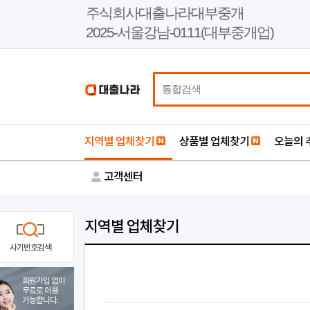
본
주식회사대출나라대부중개
문
2025-서울강남-0111(대부중개업)
바
로
가
기
지역별 업체찾기
상품별 업체찾기
오늘의 
고객센터
지역별 업체찾기
사기번호검색
회원가입 없이
무료로 이용
가능합니다.