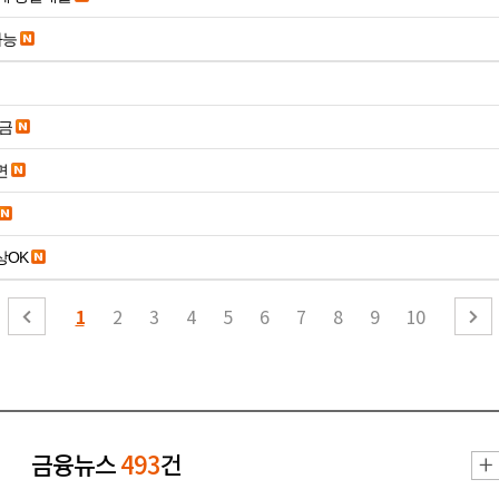
가능
송금
면
19세 이상OK
1
2
3
4
5
6
7
8
9
10
금융뉴스
493
건