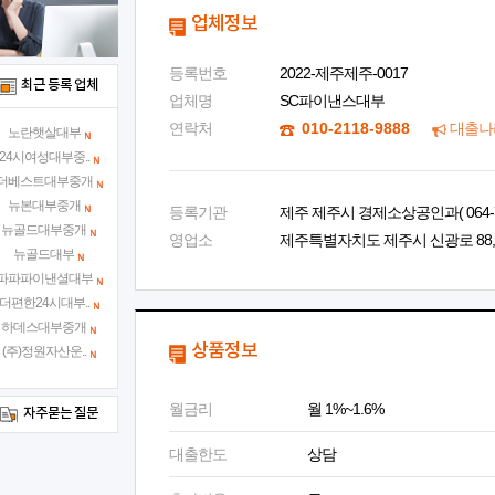
업체정보
등록번호
2022-제주제주-0017
최근 등록 업체
업체명
SC파이낸스대부
연락처
010-2118-9888
대출나
노란햇살대부
24시여성대부중..
더베스트대부중개
뉴본대부중개
등록기관
제주 제주시 경제소상공인과( 064-728
뉴골드대부중개
영업소
제주특별자치도 제주시 신광로 88, 1
뉴골드대부
파파파이낸셜대부
더편한24시대부..
하데스대부중개
상품정보
(주)정원자산운..
월금리
월 1%~1.6%
자주묻는 질문
대출한도
상담