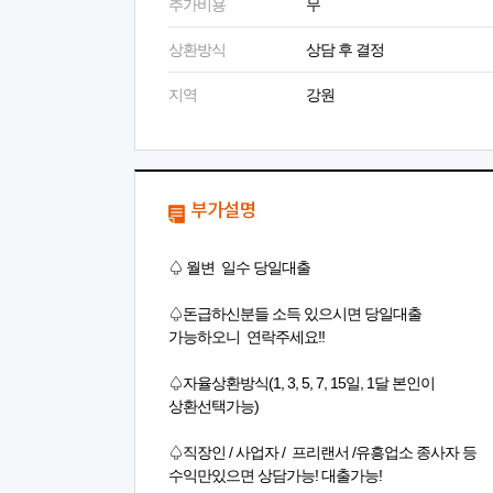
추가비용
무
상환방식
상담 후 결정
지역
강원
부가설명
♤ 월변 일수 당일대출
♤돈급하신분들 소득 있으시면 당일대출
가능하오니 연락주세요!!
♤자율상환방식(1, 3, 5, 7, 15일, 1달 본인이
상환선택가능)
♤직장인 / 사업자 / 프리랜서 /유흥업소 종사자 등
수익만있으면 상담가능! 대출가능!