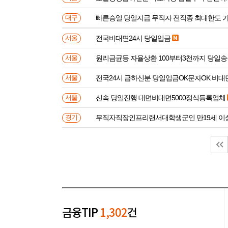
빠른승일 당일지급 무직자 전직종 최대한도 
대구
전국비대면24시 당일입금
서울
원리금균등 자율상환 100부터3천까지 당일
서울
전국24시 급하신분 당일입금OK문자OK 비대
서울
신속 당일진행 대면비대면5000정식등록업체
서울
무직자직장인프리랜서대학생군인 만
경기
금융TIP
1,302
건