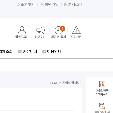
즐겨찾기
회원가입
회사소개
1
업체로그인
광고문의
최근 본 업체
주의사항
업체조회
커뮤니티
이용안내
HOME
>
지역별 업체찾기
대출상환금
이자계산기
등록대부업체