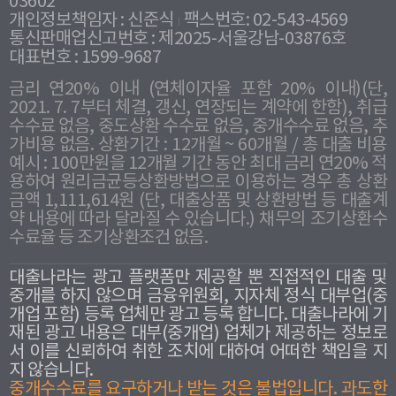
03602
개인정보책임자 : 신준식
팩스번호: 02-543-4569
통신판매업신고번호 : 제2025-서울강남-03876호
대표번호 : 1599-9687
금리 연20% 이내 (연체이자율 포함 20% 이내)(단,
2021. 7. 7부터 체결, 갱신, 연장되는 계약에 한함), 취급
수수료 없음, 중도상환 수수료 없음, 중개수수료 없음, 추
가비용 없음. 상환기간 : 12개월 ~ 60개월 / 총 대출 비용
예시 : 100만원을 12개월 기간 동안 최대 금리 연20% 적
용하여 원리금균등상환방법으로 이용하는 경우 총 상환
금액 1,111,614원 (단, 대출상품 및 상환방법 등 대출계
약 내용에 따라 달라질 수 있습니다.) 채무의 조기상환수
수료율 등 조기상환조건 없음.
대출나라는 광고 플랫폼만 제공할 뿐 직접적인 대출 및
중개를 하지 않으며 금융위원회, 지자체 정식 대부업(중
개업 포함) 등록 업체만 광고 등록 합니다. 대출나라에 기
재된 광고 내용은 대부(중개업) 업체가 제공하는 정보로
서 이를 신뢰하여 취한 조치에 대하여 어떠한 책임을 지
지 않습니다.
중개수수료를 요구하거나 받는 것은 불법입니다. 과도한