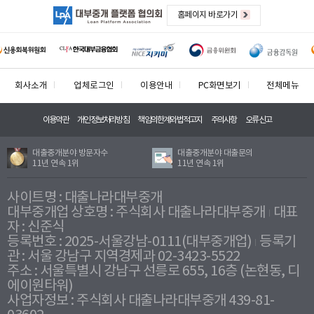
홈페이지 바로가기
회사소개
업체로그인
이용안내
PC화면보기
전체메뉴
이용약관
개인정보처리방침
책임의한계와법적고지
주의사항
오류신고
대출중개분야 방문자수
대출중개분야 대출문의
11년 연속 1위
11년 연속 1위
사이트명 : 대출나라대부중개
대부중개업 상호명 : 주식회사 대출나라대부중개
대표
자 : 신준식
등록번호 : 2025-서울강남-0111(대부중개업)
등록기
관 : 서울 강남구 지역경제과 02-3423-5522
주소 : 서울특별시 강남구 선릉로 655, 16층 (논현동, 디
에이원타워)
사업자정보 : 주식회사 대출나라대부중개 439-81-