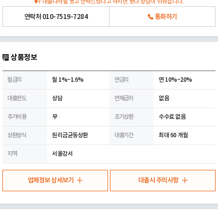
대출나라를 보고 연락드렸다고 하시면 보다 상담이 쉬워집니다.
연락처
010-7519-7284
통화하기
상품정보
월금리
월 1%~1.6%
연금리
연 10%~20%
대출한도
상담
연체금리
없음
추가비용
무
조기상환
수수료 없음
상환방식
원리금균등상환
대출기간
최대 60 개월
지역
서울강서
업체정보 상세보기
대출시 주의사항