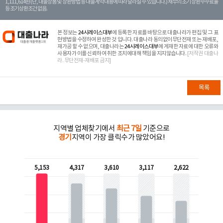
1,111,614원 (단, 대출상품 및 상환방법 등 대출계약 내용에 따라 달라질 수 있습니다.) 채무의 조기 상환수수료율
등 조기상환조건 없음.
본 정보는
24시레이스대부
에 등록한 자료를 바탕으로 대출나라가 편집 및 그 표
현방법을 수정하여 완성한 것 입니다. 대출나라 동의없이무단전재 또는 재배포,
재가공 할 수 없으며, 대출나라는
24시레이스대부
에 게재한 자료에 대한 오류와
사용자가 이를 신뢰하여 취한 조치에대해 책임을 지지않습니다.
[저작권 대출나
라. 무단전재-재배포 금지]
목록
지역별 업체찾기에서
최근 7일
기준으로
경기
지역이 가장 클릭수가 많았어요!
5,153
4,317
3,610
3,117
2,622