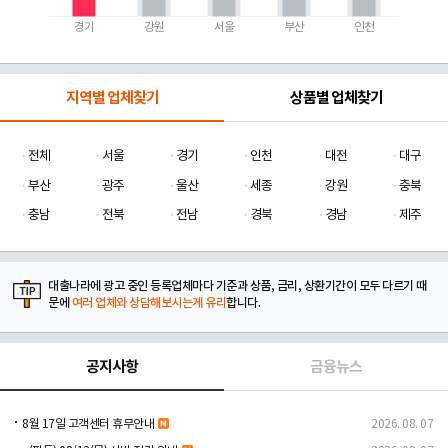
경기
강원
서울
부산
인천
지역별 업체찾기
상품별 업체찾기
전체
서울
경기
인천
대전
대구
부산
광주
울산
세종
강원
충북
충남
전북
전남
경북
경남
제주
대출나라에 광고 중인 등록업체마다 기준과 상품, 금리, 상환기간이 모두 다르기 때
문에
여러 업체와 상담해보시는게 유리
합니다.
공지사항
금융뉴스
8월 17일 고객센터 휴무안내
2026. 08. 07