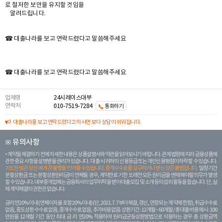
로 철저한 보안을 유지할 것임을
알려드립니다.
☎ 대출나라를 보고 연락드렸다고 말씀해주세요
☎ 대출나라를 보고 연락드렸다고 말씀해주세요
업체명
24시레이스대부
연락처
010-7519-7284
통화하기
대출나라를 보고 연락드렸다고 하시면 보다 상담이 쉬워집니다.
※ 유의사항
계약을 체결하기 전에 자세한 내용은 상품설명서와 약관을 읽어보시기 바랍니다. 관계 법령에 따라 금융상품에
관한 중요 사항을 설명받을 권리가 있습니다. 대 출 시 귀하의 신용등급 또는 개인신용평점이 하락할 수 있습니다.
과도한 빚은 당신 에게 큰 불행을 안겨줄 수 있습니다. 중개수수료를 요구하거나 받는 것은 불법입니다.
일정 기간
분할상환금 또는 분할상환원리금이 연체될 경우, 계약만료 기한 도래전 모든 원리금을 변제해야할 의무가 발생
할 수 있습니다. 대부중개업체는 금융회사의 업무위탁을 받아 대출모집 및 소개 등의 섭외 활동을 돕습니다. 단, 실
제 계약체결의 권한은 없습니다.
금리 연20% 이내 (연체이자율 포함 20% 이내) (단, 2021. 7. 7부터 체결, 갱신, 연장되는 계 약에 한함), 취급수수료
없음, 중도상환 수수료 없음, 중개수수료 없음, 추가비용 없음. 상환기간 : 12개월 ~ 60개월 / 총 대출 비용 예시 : 100
만원을 12개월 기간 동안 최대 금 리 연20% 적용하여 원리금균등상환방법으로 이용하는 경우 총 상환금액