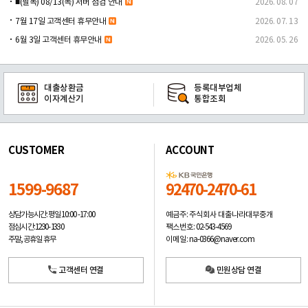
■(필독) 08/13(목) 서버 점검 안내
2026. 08. 07
7월 17일 고객센터 휴무안내
2026. 07. 13
6월 3일 고객센터 휴무안내
2026. 05. 26
대출상환금
등록대부업체
이자계산기
통합조회
CUSTOMER
ACCOUNT
1599-9687
92470-2470-61
예금주: 주식회사 대출나라대부중개
상담가능시간: 평일
10:00 -17:00
팩스번호: 02-543-4569
점심시간: 12:30 - 13:30
이메일: na-0366@naver.com
주말, 공휴일 휴무
고객센터 연결
민원상담 연결