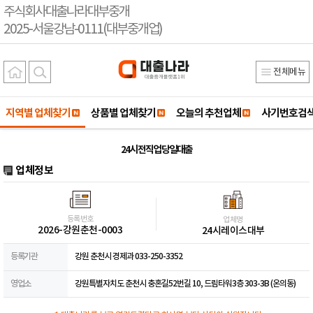
주식회사대출나라대부중개
2025-서울강남-0111(대부중개업)
전체메뉴
지역별 업체찾기
상품별 업체찾기
오늘의 추천업체
사기번호검
24시 전직업 당일대출
업체정보
등록번호
업체명
2026-강원춘천-0003
24시레이스대부
등록기관
강원 춘천시 경제과 033-250-3352
영업소
강원특별자치도 춘천시 충혼길52번길 10, 드림타워3층 303-3B (온의동)